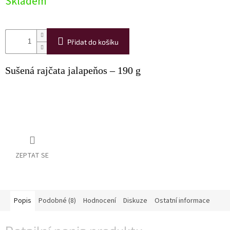
Skladem
Akční
nabídka
Přidat do košíku
Poslední
láhve
skladem
Sušená rajčata jalapeňos –⁠ 190 g
Cuvée
vína
Klarety
Vína
podle
jakosti
ZEPTAT SE
Víno
podle
obsahu
cukru
Popis
Podobné (8)
Hodnocení
Diskuze
Ostatní informace
Dárkové
balení