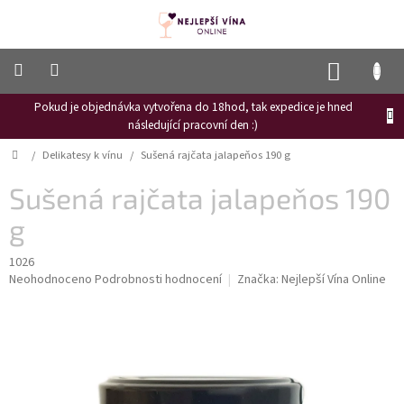
Přejít
na
obsah
NÁKUP
KOŠÍK
Pokud je objednávka vytvořena do 18hod, tak expedice je hned
Frizzante
následující pracovní den :)
Růžové
Domů
/
Delikatesy k vínu
/
Sušená rajčata jalapeňos 190 g
víno
Sušená rajčata jalapeňos 190
Hroznový
mošt
g
Naši
vinaři
1026
Průměrné
Neohodnoceno
Podrobnosti hodnocení
Značka:
Nejlepší Vína Online
Vinné
hodnocení
novinky
produktu
je
Bílé
0,0
víno
z
5
Červené
hvězdiček.
víno