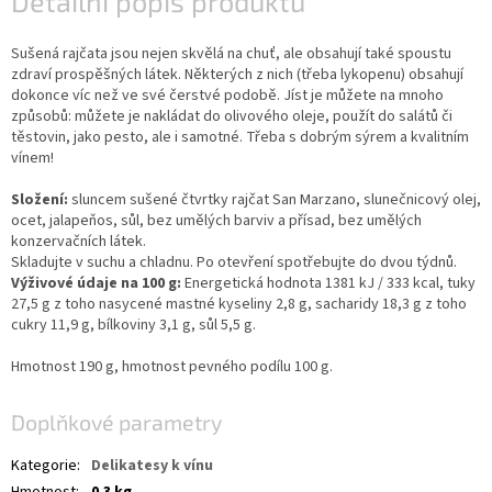
Detailní popis produktu
vína
Sušená rajčata jsou nejen skvělá na chuť, ale obsahují také spoustu
Delikatesy
k
zdraví prospěšných látek. Některých z nich (třeba lykopenu) obsahují
vínu
dokonce víc než ve své čerstvé podobě. Jíst je můžete na mnoho
způsobů: můžete je nakládat do olivového oleje, použít do salátů či
těstovin, jako pesto, ale i samotné. Třeba s dobrým sýrem a kvalitním
Vývrtky
vínem!
BiB
Složení:
sluncem sušené čtvrtky rajčat San Marzano, slunečnicový olej,
-
ocet, jalapeňos, sůl, bez umělých barviv a přísad, bez umělých
větší
objem
konzervačních látek.
Skladujte v suchu a chladnu. Po otevření spotřebujte do dvou týdnů.
Výživové údaje na 100 g:
Energetická hodnota 1381 kJ / 333 kcal, tuky
Ostatní
27,5 g z toho nasycené mastné kyseliny 2,8 g, sacharidy 18,3 g z toho
vína
cukry 11,9 g, bílkoviny 3,1 g, sůl 5,5 g.
Hmotnost 190 g, hmotnost pevného podílu 100 g.
Značky
Doplňkové parametry
Přihlášení
Kategorie
:
Delikatesy k vínu
Hmotnost
:
0.3 kg