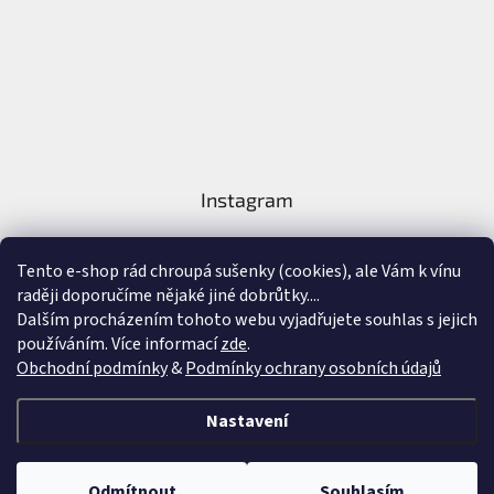
Instagram
Tento e-shop rád chroupá sušenky (cookies), ale Vám k vínu
raději doporučíme nějaké jiné dobrůtky....
Dalším procházením tohoto webu vyjadřujete souhlas s jejich
používáním. Více informací
zde
.
Sledovat na Instagramu
Obchodní podmínky
&
Podmínky ochrany osobních údajů
Vytvořil Shoptet
&
Nastavení
Copyright 2026
Nejlepší Vína Online
. Všechna práva vyhrazena.
Upravit
Odmítnout
Souhlasím