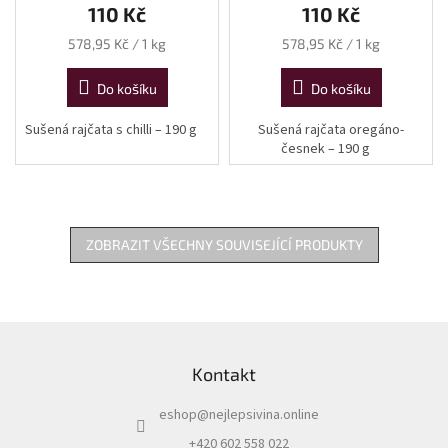
110 Kč
110 Kč
Měrná
Měrná
578,95 Kč / 1 kg
578,95 Kč / 1 kg
cena:
cena:
Do košíku
Do košíku
Sušená rajčata s chilli –⁠ 190 g
Sušená rajčata oregáno-
česnek –⁠ 190 g
ZOBRAZIT VŠECHNY SOUVISEJÍCÍ PRODUKTY
Z
á
Kontakt
p
a
eshop
@
nejlepsivina.online
t
í
+420 602 558 022