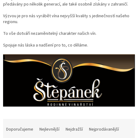
předávány po několik generací, ale také osobně získány v zahraničí.
Delikatesy
Výzvou je pro nás vyrábět vína nejvyšší kvality s jedinečností našeho
k
vínu
regionu.
Vývrtky
To vše dotváří nezaměnitelný charakter našich vín.
Spojuje nás láska a nadšení pro to, co děláme.
Akční
nabídka
Dárkové
poukazy
Získat
slevu
Blog
Mladé
a
Svatomartinské
víno
Ř
a
Doporučujeme
Nejlevnější
Nejdražší
Nejprodávanější
Prodej
z
vína