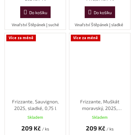
cena:
cena:
Do košíku
Do košíku
Vinařství Štěpánek | suché
Vinařství Štěpánek | sladké
Více za méně
Více za méně
Frizzante, Sauvignon,
Frizzante, Muškát
2025, sladké, 0,75 l
moravský, 2025,
polosladké, 0,75 l
Skladem
Skladem
209 Kč
209 Kč
/ ks
/ ks