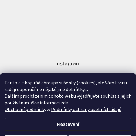
Instagram
Tento e-shop rád chroupá sušenky (cookies), ale Vám k vínu
raději doporučíme nějaké jiné dobrůtky....
Dalším procházením tohoto webu vyjadřujete souhlas s jejich
používáním. Více informací
zde
.
Sledovat na Instagramu
Obchodní podmínky
&
Podmínky ochrany osobních údajů
Vytvořil Shoptet
&
Nastavení