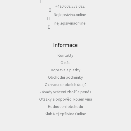
y
í
v
+420 602 558 022
ý
Nejlepsivina.online
p
i
nejlepsivinaonline
s
u
Informace
Kontakty
O nás
Doprava a platby
Obchodní podmínky
Ochrana osobních údajů
Zásady vrácení zboží a peněz
Otázky a odpovědi kolem vína
Hodnocení obchodu
Klub Nejlepšívína Online