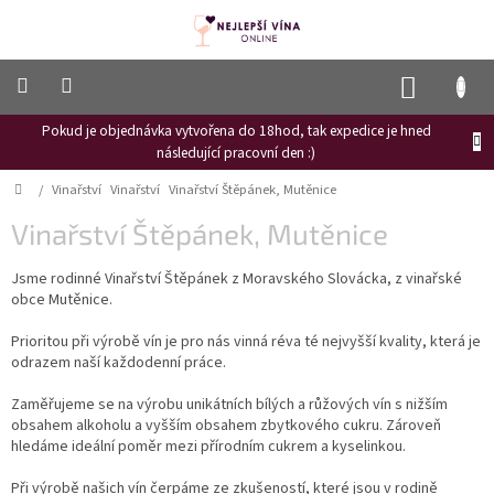
Přejít
na
obsah
NÁKUP
KOŠÍK
Pokud je objednávka vytvořena do 18hod, tak expedice je hned
Frizzante
následující pracovní den :)
Růžové
Domů
/
Vinařství
Vinařství
Vinařství Štěpánek, Mutěnice
víno
Vinařství Štěpánek, Mutěnice
Hroznový
mošt
Jsme rodinné Vinařství Štěpánek z Moravského Slovácka, z vinařské
obce Mutěnice.
Naši
vinaři
Prioritou při výrobě vín je pro nás vinná réva té nejvyšší kvality, která je
Vinné
odrazem naší každodenní práce.
novinky
Zaměřujeme se na výrobu unikátních bílých a růžových vín s nižším
Bílé
obsahem alkoholu a vyšším obsahem zbytkového cukru. Zároveň
víno
hledáme ideální poměr mezi přírodním cukrem a kyselinkou.
Červené
Při výrobě našich vín čerpáme ze zkušeností, které jsou v rodině
víno