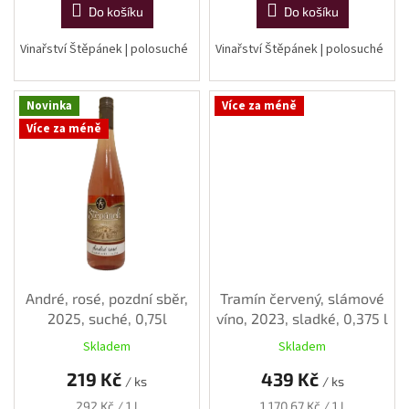
vína
Do košíku
Do košíku
Delikatesy
Vinařství Štěpánek | polosuché
Vinařství Štěpánek | polosuché
k
vínu
Novinka
Více za méně
Vývrtky
Více za méně
BiB
-
větší
objem
Ostatní
vína
André, rosé, pozdní sběr,
Tramín červený, slámové
Značky
2025, suché, 0,75l
víno, 2023, sladké, 0,375 l
Skladem
Skladem
Přihlášení
219 Kč
439 Kč
/ ks
/ ks
Měrná
Měrná
292 Kč / 1 l
1 170,67 Kč / 1 l