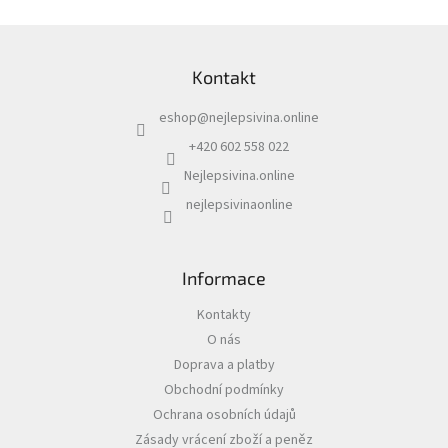
Z
á
Kontakt
p
a
eshop
@
nejlepsivina.online
t
í
+420 602 558 022
Nejlepsivina.online
nejlepsivinaonline
Informace
Kontakty
O nás
Doprava a platby
Obchodní podmínky
Ochrana osobních údajů
Zásady vrácení zboží a peněz