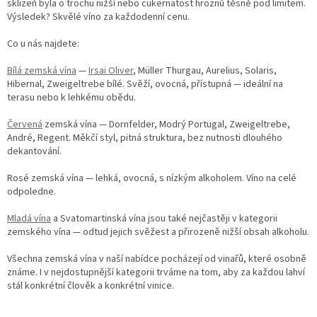
p
sklizeň byla o trochu nižší nebo cukernatost hroznů těsně pod limitem.
i
Výsledek? Skvělé víno za každodenní cenu.
s
u
Co u nás najdete:
Bílá zemská vína
—
Irsai Oliver
, Müller Thurgau, Aurelius, Solaris,
Hibernal, Zweigeltrebe bílé. Svěží, ovocná, přístupná — ideální na
terasu nebo k lehkému obědu.
Červená
zemská vína — Dornfelder, Modrý Portugal, Zweigeltrebe,
André, Regent. Měkčí styl, pitná struktura, bez nutnosti dlouhého
dekantování.
Rosé zemská vína — lehká, ovocná, s nízkým alkoholem. Víno na celé
odpoledne.
Mladá vína
a Svatomartinská vína jsou také nejčastěji v kategorii
zemského vína — odtud jejich svěžest a přirozeně nižší obsah alkoholu.
Všechna zemská vína v naší nabídce pocházejí od vinařů, které osobně
známe. I v nejdostupnější kategorii trváme na tom, aby za každou lahví
stál konkrétní člověk a konkrétní vinice.