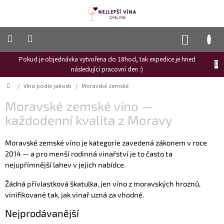
Přejít
na
obsah
NÁKUP
KOŠÍK
Pokud je objednávka vytvořena do 18hod, tak expedice je hned
Frizzante
následující pracovní den :)
Růžové
Domů
/
Vína podle jakosti
/
Moravské zemské
víno
Moravské zemské víno —
Hroznový
mošt
každodenní kvalita z Moravy
Naši
Moravské zemské víno je kategorie zavedená zákonem v roce
vinaři
2014 — a pro menší rodinná vinařství je to často ta
Vinné
nejupřímnější lahev v jejich nabídce.
novinky
Žádná přívlastková škatulka, jen víno z moravských hroznů,
Bílé
vinifikované tak, jak vinař uzná za vhodné.
víno
Nejprodávanější
Červené
víno