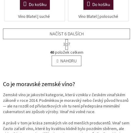
Do košíku
Do košíku
Víno Blatel | suché
Víno Blatel | polosuché
NAČÍST 6 DALŠÍCH
S
1
7
t
O
r
40
položek celkem
v
á
l
NAHORU
n
á
k
d
o
v
a
á
Co je moravské zemské víno?
c
n
í
í
p
Zemské víno je jakostní kategorie, která vznikla v českém vinařském
r
zákoně v roce 2014. Podmínkou je moravský nebo český původ hroznů
v
— ale na rozdíl od přívlastkových vín tu není předepsána minimální
k
cukernatost ani způsob výroby. Vinař má volné ruce.
y
v
A právě v tom je krása zemských vín od menších producentů. Vinař sem
ý
často zařadí víno, které by kvalitou klidně bylo pozdním sběrem, ale