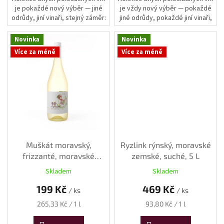
je pokaždé nový výběr — jiné
je vždy nový výběr — pokaždé
odrůdy, jiní vinaři, stejný záměr:
jiné odrůdy, pokaždé jiní vinaři,
ukázat šíři moravských bílých
vždy stejný záměr: ukázat, jak
vín v kategorii...
rozmanitá může být...
Novinka
Novinka
Více za méně
Více za méně
Muškát moravský,
Ryzlink rýnský, moravské
frizzanté, moravské
zemské, suché, 5 L
zemské, 2023, suché, 0,75
Skladem
Skladem
l
199 Kč
469 Kč
/ ks
/ ks
Měrná
Měrná
265,33 Kč / 1 l
93,80 Kč / 1 l
cena:
cena: