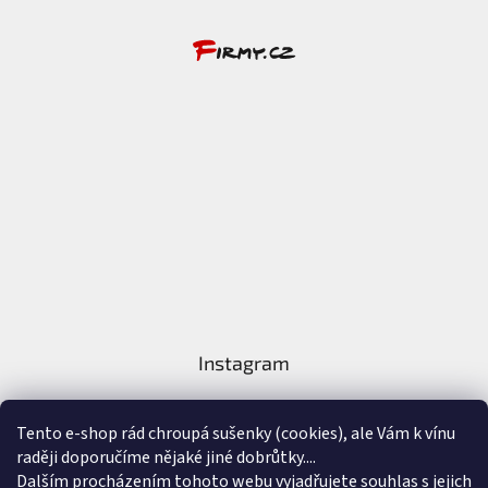
Instagram
Tento e-shop rád chroupá sušenky (cookies), ale Vám k vínu
raději doporučíme nějaké jiné dobrůtky....
Dalším procházením tohoto webu vyjadřujete souhlas s jejich