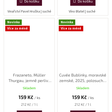
Do košíku
Do košíku
Vinařství Pavel Hruška | suché
Víno Blatel | suché
Novinka
Novinka
Více za méně
Více za méně
Frazaneto, Müller
Cuvée Bublinky, moravské
Thurgau, jemně perlivé
zemské, 2025, polosuché,
víno, 2024, suché, 0,75 l
0,75 l
Skladem
Skladem
159 Kč
159 Kč
/ ks
/ ks
Měrná
Měrná
212 Kč / 1 l
212 Kč / 1 l
cena:
cena: