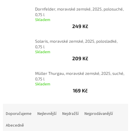
Dornfelder, moravské zemské, 2025, polosuché,
Delikatesy
0,75 l
k
Skladem
vínu
249 Kč
Vývrtky
Solaris, moravské zemské, 2025, polosladké,
Akční
0,75 l
nabídka
Skladem
209 Kč
Dárkové
poukazy
Müller Thurgau, moravské zemské, 2025, suché,
Získat
slevu
0,75 l
Skladem
169 Kč
Blog
Mladé
Ř
a
Svatomartinské
a
Doporučujeme
Nejlevnější
Nejdražší
Nejprodávanější
víno
z
e
Abecedně
Prodej
vína