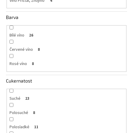
Víno Přistál, Znojmo
4
Barva
Bílé víno
26
Červené víno
8
Rosé víno
8
Cukernatost
Suché
23
Polosuché
8
Polosladké
11