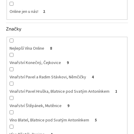
vína
Online jen u nás!
2
Delikatesy
k
vínu
Značky
Vývrtky
Nejlepší Vína Online
8
BiB
-
větší
Vinařství Konečný, Čejkovice
9
objem
Vinařství Pavel a Radim Stávkovi, Němčičky
4
Ostatní
vína
Vinařství Pavel Hruška, Blatnice pod Svatým Antonínkem
1
Značky
Vinařství Štěpánek, Mutěnice
9
Přihlášení
Víno Blatel, Blatnice pod Svatým Antonínkem
5