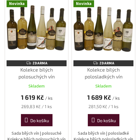
Novinka
Novinka
ý
p
i
s
p
r
o
d
u
ZDARMA
ZDARMA
ZDARMA
ZDARMA
k
Kolekce bílých
Kolekce bílých
t
polosuchých vín
polosladkých vín
ů
Skladem
Skladem
1 619 Kč
1 689 Kč
/ ks
/ ks
Měrná
Měrná
269,83 Kč / 1 ks
281,50 Kč / 1 ks
cena:
cena:
Do košíku
Do košíku
Sada bílých vín | polosuché
Sada bílých vín | polosladké
Kolekce bílých polosuchých vín
Kolekce bílých polosladkých vín