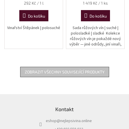
Měrná
Měrná
292 Kč / 1 l
1 419 Kč / 1 ks
cena:
cena:
Do košíku
Do košíku
Vinařství Štěpánek | polosuché
Sada růžových vín | suché |
polosladké | sladké Kolekce
růžových vín je pokaždé nový
výběr — jiné odrůdy, jiní vinaři,
různé cukernatosti. Co zůstává
stejné, je barva:...
ZOBRAZIT VŠECHNY SOUVISEJÍCÍ PRODUKTY
Z
á
Kontakt
p
a
eshop
@
nejlepsivina.online
t
í