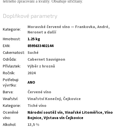
šetrného zpracování a kvality. Obsahuje siřičitany.
Doplňkové parametry
Moravské červené víno — Frankovka, André,
Kategorie
:
Neronet a další
Hmotnost
:
1.25 kg
EAN
:
8595633402144
Cukernatost
:
Suché
Odrůda
:
Cabernet Sauvignon
Přívlastek
:
Výběr z hroznů
Ročník
:
2024
Potřebuji
ANO
vývrtku
:
Barva
:
Červené víno
Vinařství
:
Vinařství Konečný, Čejkovice
Kategorie
:
Tiché víno
Oceněné
Národní soutěž vín, Vinařské Litoměřice, Víno
víno
:
Bojnice, Výstava vín Čejkovice
Alkohol
:
13,5 %