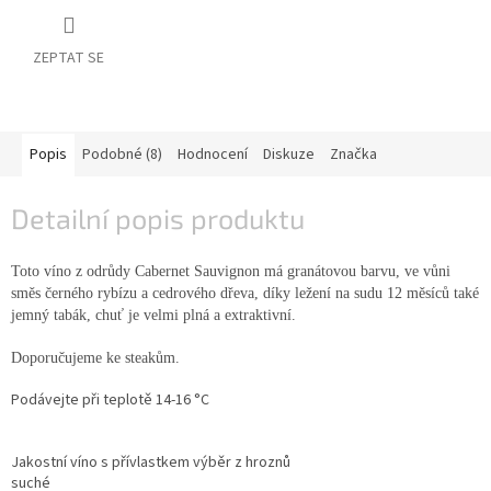
vína
Delikatesy
ZEPTAT SE
k
vínu
Vývrtky
Popis
Podobné (8)
Hodnocení
Diskuze
Značka
BiB
-
Detailní popis produktu
větší
objem
Toto víno z odrůdy Cabernet Sauvignon má granátovou barvu, ve vůni
směs černého rybízu a cedrového dřeva, díky ležení na sudu 12 měsíců také
Ostatní
vína
jemný tabák, chuť je velmi plná a extraktivní.
Doporučujeme ke steakům.
Značky
Podávejte při teplotě 14-16
°
C
Přihlášení
Jakostní víno s přívlastkem výběr z hroznů
suché