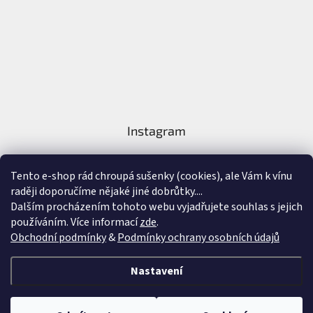
Instagram
Tento e-shop rád chroupá sušenky (cookies), ale Vám k vínu
raději doporučíme nějaké jiné dobrůtky....
Dalším procházením tohoto webu vyjadřujete souhlas s jejich
používáním. Více informací
zde
.
Sledovat na Instagramu
Obchodní podmínky
&
Podmínky ochrany osobních údajů
Vytvořil Shoptet
&
Nastavení
Copyright 2026
Nejlepší Vína Online
. Všechna práva vyhrazena.
Upravit