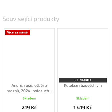
Související produkty
Více za méně
ZDARMA
ZDARMA
André, rosé, výběr z
Kolekce růžových vín
hroznů, 2024, polosuché,
0,75l
Skladem
Skladem
219 Kč
1 419 Kč