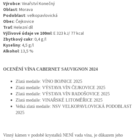
Výrobce
: Vinařství Konečný
Oblast
: Morava
Podoblast
: velkopavlovická
Obec
: Čejkovice
Trať
: Helezní díl
Výživové údaje ve 100ml
: E 323 kJ/ 77 kcal
Zbytkový cukr
: 0,4 g/l
Kyseliny
: 4,5 g/l
Alkohol
: 13,5 %
OCENĚNÍ VÍNA CABERNET SAUVIGNON 2024
Zlatá medaile: VÍNO BOJNICE 2025
Zlatá medaile: VÝSTAVA VÍN ČEJKOVICE 2025
Zlatá medaile: VÝSTAVA VÍN RADOŠOVICE 2025
Zlatá medaile: VINAŘSKÉ LITOMĚŘICE 2025
Velká zlatá medaile: NSV VELKOPAVLOVICKÁ PODOBLAST
2025
Vinný kámen v podobě krystalků NENÍ vada vína, je důkazem jeho