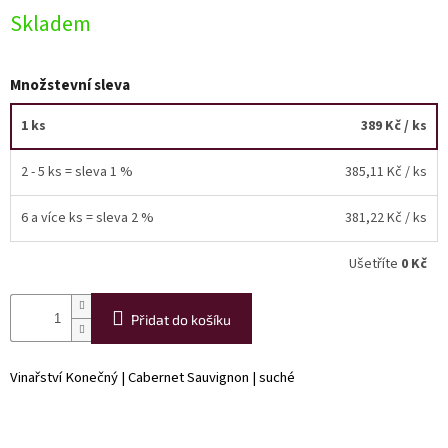
Skladem
Akční
nabídka
Množstevní sleva
Poslední
láhve
skladem
1 ks
389 Kč
/ ks
Cuvée
2 - 5 ks = sleva 1 %
385,11 Kč
/ ks
vína
Klarety
6 a více ks = sleva 2 %
381,22 Kč
/ ks
Vína
Ušetříte
0 Kč
podle
jakosti
Přidat do košíku
Víno
podle
obsahu
Vinařství Konečný | Cabernet Sauvignon | suché
cukru
Dárkové
balení