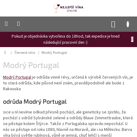
Přejít
na
obsah
NÁKUP
KOŠÍK
Pokud je objednávka vytvořena do 18hod, tak expedice je hned
Frizzante
následující pracovní den :)
Růžové
Domů
/
Červené víno
/
Modrý Portugal
víno
Modrý Portugal
Hroznový
mošt
Modrý Portugal
je odrůda vinné révy, určená k výrobě červených vín, je
to stará odrůda, kde původ není znám, pravděpodobně ale bude z
Naši
vinaři
Rakouska
Vinné
odrůda Modrý Portugal
novinky
sice u ní nevíme odkud přesně pochází, ale geneticky se zjistilo, že
Bílé
pochází z odrůd Sylvánské zelené a odrůdy
Blaue Zimmettraube, která
víno
se pěstuje kolem Štýrce. Takže z Portugalska opravdu nepochází. U
nás se pěstuje od roku 1880, hlavně na Moravě, ale i na Mělnicku. Barva
Červené
vína bývá světle rubínová, vůně je jemná, chuť lehčí s menší
víno