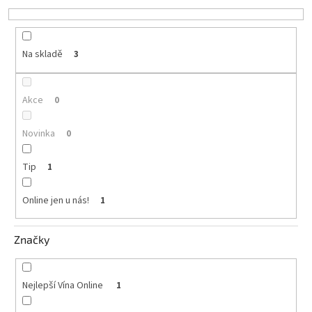
k
vína
t
ů
Delikatesy
k
Na skladě
3
vínu
Vývrtky
Akce
0
BiB
-
Novinka
0
větší
objem
Tip
1
Ostatní
vína
Online jen u nás!
1
Značky
Značky
Přihlášení
Nejlepší Vína Online
1