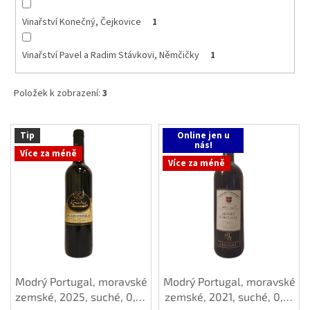
Vinařství Konečný, Čejkovice
1
Vinařství Pavel a Radim Stávkovi, Němčičky
1
Položek k zobrazení:
3
V
Tip
Online jen u
ý
nás!
Více za méně
p
Více za méně
i
s
p
r
o
d
u
k
Modrý Portugal, moravské
Modrý Portugal, moravské
t
zemské, 2025, suché, 0,75
zemské, 2021, suché, 0,75