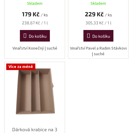
ů
l
l
Skladem
Skladem
179 Kč
229 Kč
/ ks
/ ks
Měrná
Měrná
238,67 Kč / 1 l
305,33 Kč / 1 l
cena:
cena:
Do košíku
Do košíku
Vinařství Konečný | suché
Vinařství Pavel a Radim Stávkovi
| suché
Více za méně
Dárková krabice na 3