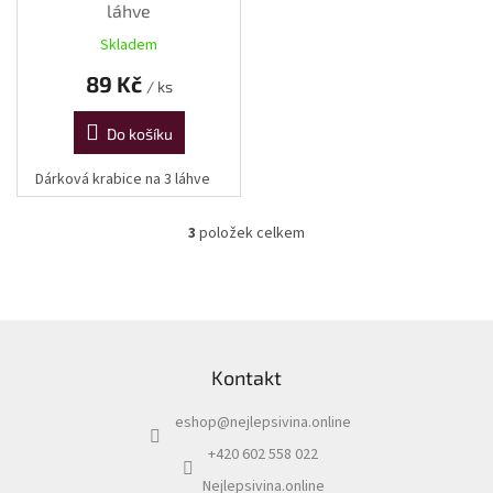
láhve
Skladem
89 Kč
/ ks
Do košíku
Dárková krabice na 3 láhve
3
položek celkem
O
v
l
á
d
Z
a
á
c
Kontakt
p
í
a
p
eshop
@
nejlepsivina.online
t
r
í
v
+420 602 558 022
k
Nejlepsivina.online