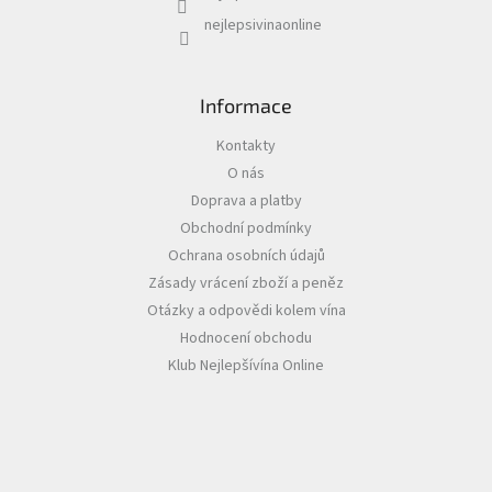
y
v
nejlepsivinaonline
ý
p
i
s
Informace
u
Kontakty
O nás
Doprava a platby
Obchodní podmínky
Ochrana osobních údajů
Zásady vrácení zboží a peněz
Otázky a odpovědi kolem vína
Hodnocení obchodu
Klub Nejlepšívína Online