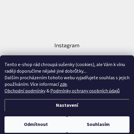
Instagram
Tento e-shop rád chroupá sušenky (cookies), ale Vám k vínu
raději doporučíme nějaké jiné dobrůtky....
Dalším procházením tohoto webu vyjadřujete souhlas s jejich
používáním. Více informací
zde
.
Sledovat na Instagramu
Obchodní podmínky
&
Podmínky ochrany osobních údajů
Vytvořil Shoptet
&
Nastavení
Copyright 2026
Nejlepší Vína Online
. Všechna práva vyhrazena.
Upravit
Odmítnout
Souhlasím
nastavení cookies