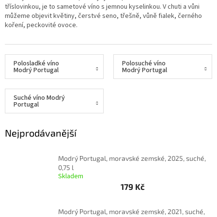
tříslovinkou, je to sametové víno s jemnou kyselinkou. V chuti a vůni
můžeme objevit květiny, čerstvé seno, třešně, vůně fialek, černého
Delikatesy
koření, peckovité ovoce.
k
vínu
Vývrtky
Polosladké víno
Polosuché víno
Modrý Portugal
Modrý Portugal
Akční
nabídka
Suché víno Modrý
Dárkové
Portugal
poukazy
Získat
slevu
Nejprodávanější
Blog
Modrý Portugal, moravské zemské, 2025, suché,
0,75 l
Mladé
Skladem
a
Svatomartinské
179 Kč
víno
Prodej
Modrý Portugal, moravské zemské, 2021, suché,
vína