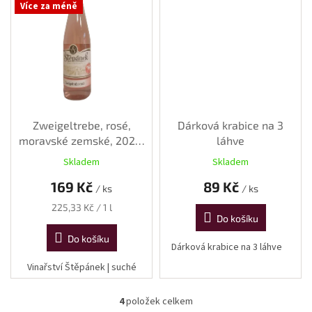
Více za méně
Zweigeltrebe, rosé,
Dárková krabice na 3
moravské zemské, 2024,
láhve
suché, 0,75 l
Skladem
Skladem
169 Kč
89 Kč
/ ks
/ ks
Měrná
225,33 Kč / 1 l
Do košíku
cena:
Do košíku
Dárková krabice na 3 láhve
Vinařství Štěpánek | suché
4
položek celkem
O