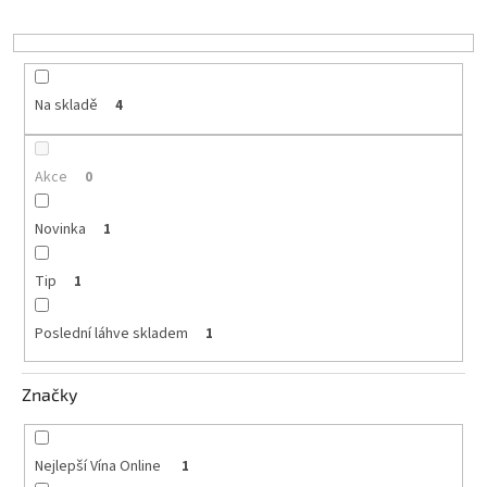
u
vína
k
t
Delikatesy
k
ů
vínu
Na skladě
4
Vývrtky
Akce
0
BiB
-
větší
Novinka
1
objem
Tip
1
Ostatní
vína
Poslední láhve skladem
1
Značky
Značky
Přihlášení
Nejlepší Vína Online
1