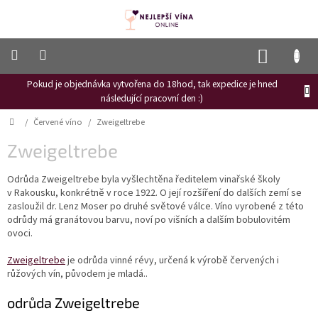
Přejít
na
obsah
NÁKUP
KOŠÍK
Pokud je objednávka vytvořena do 18hod, tak expedice je hned
Frizzante
následující pracovní den :)
Růžové
Domů
/
Červené víno
/
Zweigeltrebe
víno
Zweigeltrebe
Hroznový
mošt
Odrůda Zweigeltrebe byla vyšlechtěna ředitelem vinařské školy
v Rakousku, konkrétně v roce 1922. O její rozšíření do dalších zemí se
Naši
vinaři
zasloužil dr. Lenz Moser po druhé světové válce. Víno vyrobené z této
odrůdy má granátovou barvu, noví po višních a dalším bobulovitém
Vinné
ovoci.
novinky
Zweigeltrebe
je odrůda vinné révy, určená k výrobě červených i
Bílé
růžových vín, původem je mladá..
víno
odrůda Zweigeltrebe
Červené
víno