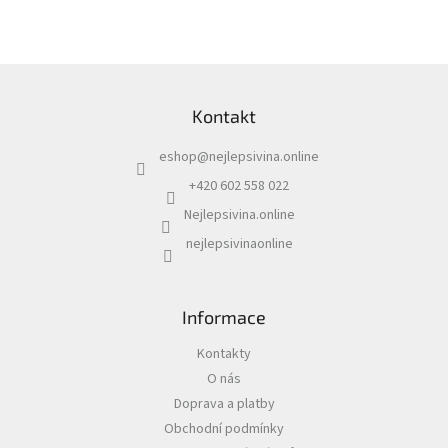
v
l
á
d
Z
a
á
c
Kontakt
p
í
a
p
eshop
@
nejlepsivina.online
t
r
í
v
+420 602 558 022
k
Nejlepsivina.online
y
v
nejlepsivinaonline
ý
p
i
s
Informace
u
Kontakty
O nás
Doprava a platby
Obchodní podmínky