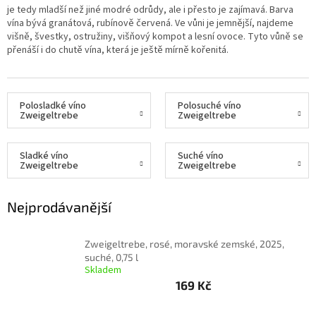
je tedy mladší než jiné modré odrůdy, ale i přesto je zajímavá. Barva
vína bývá granátová, rubínově červená. Ve vůni je jemnější, najdeme
Delikatesy
višně, švestky, ostružiny, višňový kompot a lesní ovoce. Tyto vůně se
k
vínu
přenáší i do chutě vína, která je ještě mírně kořenitá.
Vývrtky
Akční
Polosladké víno
Polosuché víno
nabídka
Zweigeltrebe
Zweigeltrebe
Dárkové
poukazy
Sladké víno
Suché víno
Zweigeltrebe
Zweigeltrebe
Získat
slevu
Nejprodávanější
Blog
Zweigeltrebe, rosé, moravské zemské, 2025,
Mladé
a
suché, 0,75 l
Svatomartinské
Skladem
víno
169 Kč
Prodej
vína