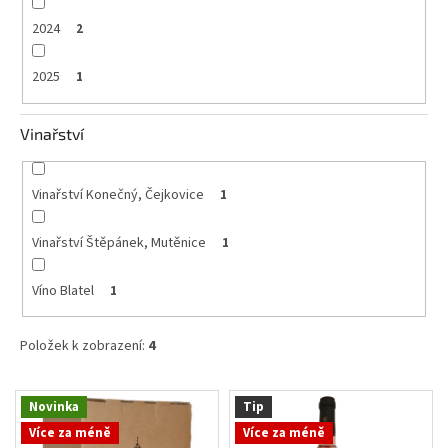
2024
2
2025
1
Vinařství
Vinařství Konečný, Čejkovice
1
Vinařství Štěpánek, Mutěnice
1
Víno Blatel
1
Položek k zobrazení:
4
V
Novinka
Tip
ý
Více za méně
Více za méně
p