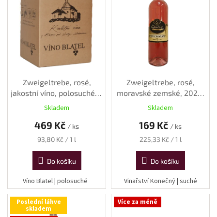
i
s
p
r
o
d
u
k
Zweigeltrebe, rosé,
Zweigeltrebe, rosé,
t
jakostní víno, polosuché, 5
moravské zemské, 2025,
ů
L
suché, 0,75 l
Skladem
Skladem
469 Kč
169 Kč
/ ks
/ ks
Měrná
Měrná
93,80 Kč / 1 l
225,33 Kč / 1 l
cena:
cena:
Do košíku
Do košíku
Víno Blatel | polosuché
Vinařství Konečný | suché
Poslední láhve
Více za méně
skladem