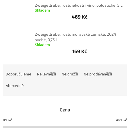
Zweigeltrebe, rosé, jakostní víno, polosuché, 5 L
Skladem
Akční
nabídka
469 Kč
Poslední
láhve
Zweigeltrebe, rosé, moravské zemské, 2024,
skladem
suché, 0,75 l
Skladem
Cuvée
vína
169 Kč
Klarety
Ř
a
Vína
Doporučujeme
Nejlevnější
Nejdražší
Nejprodávanější
podle
z
jakosti
e
Abecedně
n
Víno
í
podle
p
obsahu
Cena
cukru
r
o
89
Kč
469
Kč
d
Dárkové
balení