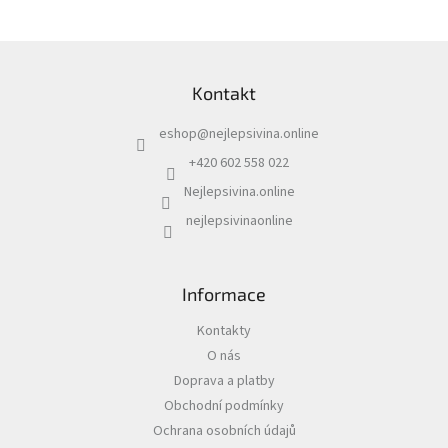
Z
á
Kontakt
p
a
eshop
@
nejlepsivina.online
t
í
+420 602 558 022
Nejlepsivina.online
nejlepsivinaonline
Informace
Kontakty
O nás
Doprava a platby
Obchodní podmínky
Ochrana osobních údajů