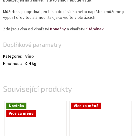
Bohužel jen na 3 láhve....ale to snad nebude vadit
Můžete si ji objednat jen tak a do ní vínka nebo napište a můžeme ji
vyplnit dřevitou slámou...tak jako vidíte v obrázcích
Zde jsou vína od Vinařství
Konečný
a Vinařství
Štěpánek
Doplňkové parametry
Kategorie
:
Víno
Hmotnost
:
0.4 kg
Související produkty
Novinka
Více za méně
Více za méně