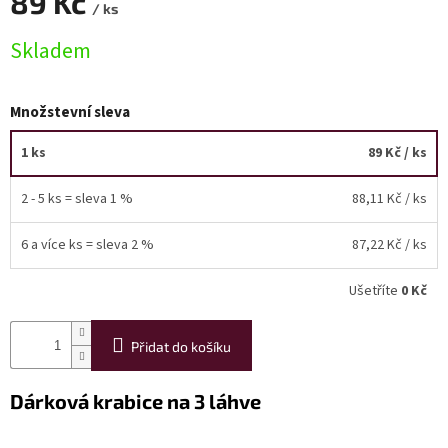
89 Kč
/ ks
Měrná
Akční
Skladem
nabídka
cena:
Poslední
láhve
Množstevní sleva
skladem
1 ks
89 Kč
/ ks
Cuvée
vína
2 - 5 ks = sleva 1 %
88,11 Kč
/ ks
Klarety
6 a více ks = sleva 2 %
87,22 Kč
/ ks
Vína
podle
jakosti
Ušetříte
0 Kč
Víno
Přidat do košíku
podle
obsahu
cukru
Dárková krabice na 3 láhve
Dárkové
balení