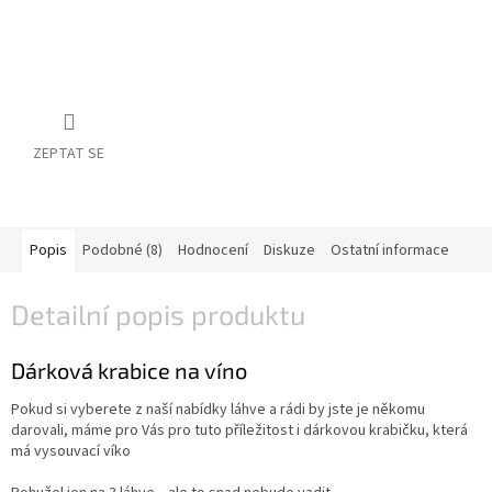
vína
Delikatesy
k
vínu
Vývrtky
ZEPTAT SE
BiB
-
větší
objem
Popis
Podobné (8)
Hodnocení
Diskuze
Ostatní informace
Ostatní
Detailní popis produktu
vína
Dárková krabice na víno
Značky
Pokud si vyberete z naší nabídky láhve a rádi by jste je někomu
darovali, máme pro Vás pro tuto příležitost i dárkovou krabičku, která
Přihlášení
má vysouvací víko