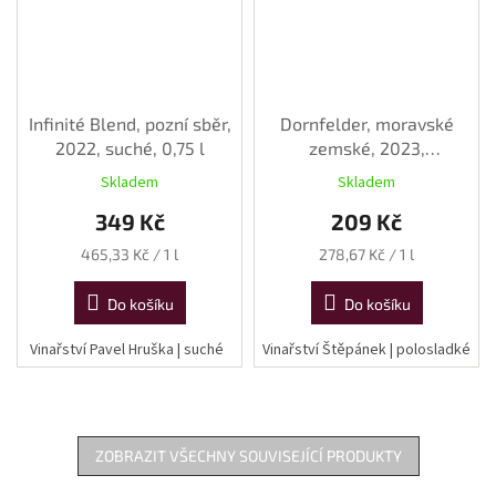
Infinité Blend, pozní sběr,
Dornfelder, moravské
2022, suché, 0,75 l
zemské, 2023,
polosladké, 0,75 l
Skladem
Skladem
349 Kč
209 Kč
Měrná
Měrná
465,33 Kč / 1 l
278,67 Kč / 1 l
cena:
cena:
Do košíku
Do košíku
Vinařství Pavel Hruška | suché
Vinařství Štěpánek | polosladké
ZOBRAZIT VŠECHNY SOUVISEJÍCÍ PRODUKTY