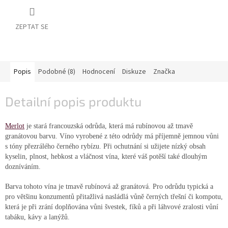
vína
Delikatesy
ZEPTAT SE
k
vínu
Vývrtky
Popis
Podobné (8)
Hodnocení
Diskuze
Značka
BiB
-
Detailní popis produktu
větší
objem
Merlot
je stará francouzská odrůda, která má rubínovou až tmavě
granátovou barvu. Víno vyrobené z této odrůdy má příjemně jemnou vůni
Ostatní
vína
s tóny přezrálého černého rybízu. Při ochutnání si užijete nízký obsah
kyselin, plnost, hebkost a vláčnost vína, které váš potěší také dlouhým
dozníváním.
Značky
Barva tohoto vína je tmavě rubínová až granátová. Pro odrůdu typická a
pro většinu konzumentů přitažlivá nasládlá vůně černých třešní či kompotu,
Přihlášení
která je při zrání doplňována vůni švestek, fíků a při láhvové zralosti vůní
tabáku, kávy a lanýžů.