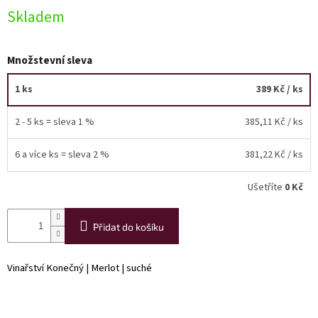
Skladem
Akční
nabídka
Množstevní sleva
Poslední
láhve
skladem
1 ks
389 Kč
/ ks
Cuvée
2 - 5 ks = sleva 1 %
385,11 Kč
/ ks
vína
Klarety
6 a více ks = sleva 2 %
381,22 Kč
/ ks
Vína
Ušetříte
0 Kč
podle
jakosti
Přidat do košíku
Víno
podle
obsahu
Vinařství Konečný | Merlot | suché
cukru
Dárkové
balení