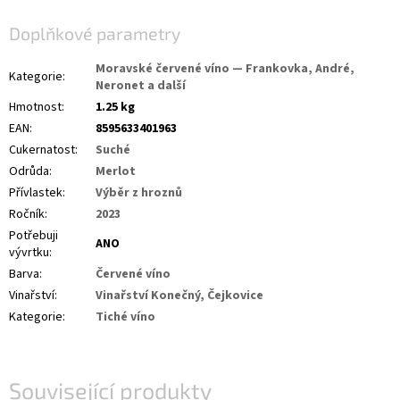
Doplňkové parametry
Moravské červené víno — Frankovka, André,
Kategorie
:
Neronet a další
Hmotnost
:
1.25 kg
EAN
:
8595633401963
Cukernatost
:
Suché
Odrůda
:
Merlot
Přívlastek
:
Výběr z hroznů
Ročník
:
2023
Potřebuji
ANO
vývrtku
:
Barva
:
Červené víno
Vinařství
:
Vinařství Konečný, Čejkovice
Kategorie
:
Tiché víno
Související produkty