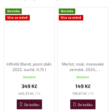
Novinka
Novinka
Více za méně
Více za méně
Infinité Blend, pozní sběr,
Merlot, rosé, moravské
2022, suché, 0,75 l
zemské, 2024,
polosladké, 0,75 l
Skladem
Skladem
349 Kč
149 Kč
Měrná
Měrná
465,33 Kč / 1 l
198,67 Kč / 1 l
cena:
cena:
Do košíku
Do košíku