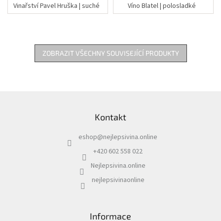
Vinařství Pavel Hruška | suché
Víno Blatel | polosladké
ZOBRAZIT VŠECHNY SOUVISEJÍCÍ PRODUKTY
Z
á
Kontakt
p
a
eshop
@
nejlepsivina.online
t
í
+420 602 558 022
Nejlepsivina.online
nejlepsivinaonline
Informace