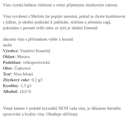
Víno vyniká hebkou vláčností a velmi příjemným zbytkovým cukrem.
Vína vyrobená z Merlotu lze popíjet samotná, pokud je chcete kombinovat
s jídlem, je ideální podávání k paštikám, srnčímu a jelenímu ragú,
pokrmům z pernaté zvěře nebo ze sýrů je ideální Ementál.
Jakostní víno s přívlastkem výběr z hroznů
suché
Výrobce:
Vinařství Konečný
Oblast:
Morava
Podoblast:
velkopavlovická
Obec:
Čejkovice
Trať:
Niva hrbatá
Zbytkový cukr:
0,2 g/l
Kyseliny:
5,3 g/l
Alkohol:
14,0 %
Vinný kámen v podobě krystalků NENÍ vada vína, je důkazem šetrného
zpracování a kvality vína. Obsahuje siřičitany.