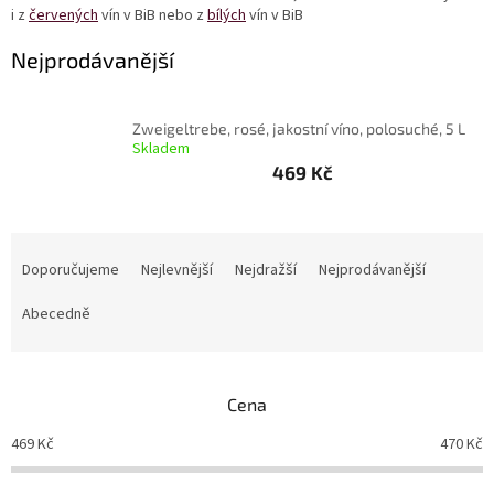
i z
červených
vín v BiB nebo z
bílých
vín v BiB
Delikatesy
Nejprodávanější
k
vínu
Vývrtky
Zweigeltrebe, rosé, jakostní víno, polosuché, 5 L
Skladem
Akční
469 Kč
nabídka
Dárkové
poukazy
Ř
a
Doporučujeme
Nejlevnější
Nejdražší
Nejprodávanější
Získat
z
slevu
e
Abecedně
n
Blog
í
Mladé
p
a
Cena
r
Svatomartinské
víno
o
469
Kč
470
Kč
d
Prodej
u
vína