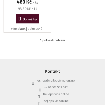
469 Kč
/ ks
Měrná
93,80 Kč / 1 l
cena:
Do košíku
Víno Blatel | polosuché
1
položek celkem
O
v
l
á
d
Z
a
á
c
Kontakt
p
í
a
p
eshop
@
nejlepsivina.online
t
r
í
v
+420 602 558 022
k
Nejlepsivina.online
y
v
nejlepsivinaonline
ý