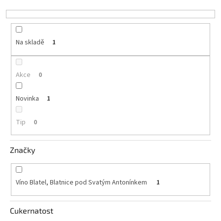
k
t
Akční
nabídka
ů
Na skladě
1
Poslední
láhve
skladem
Akce
0
Cuvée
vína
Novinka
1
Klarety
Tip
0
Vína
podle
jakosti
Značky
Víno
podle
obsahu
Víno Blatel, Blatnice pod Svatým Antonínkem
1
cukru
Cukernatost
Dárkové
balení