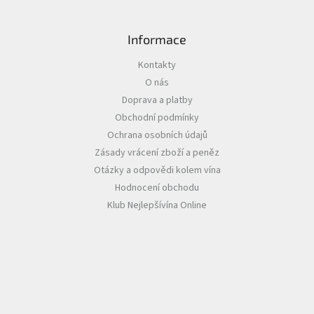
p
i
s
Informace
u
Kontakty
O nás
Doprava a platby
Obchodní podmínky
Ochrana osobních údajů
Zásady vrácení zboží a peněz
Otázky a odpovědi kolem vína
Hodnocení obchodu
Klub Nejlepšívína Online