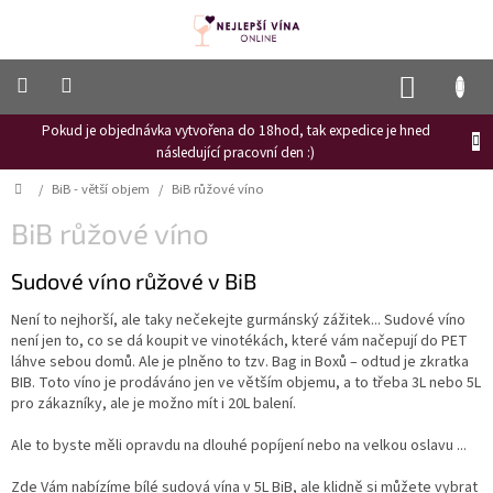
Přejít
na
obsah
NÁKUP
KOŠÍK
Pokud je objednávka vytvořena do 18hod, tak expedice je hned
Frizzante
následující pracovní den :)
Růžové
Domů
/
BiB - větší objem
/
BiB růžové víno
víno
BiB růžové víno
Hroznový
mošt
Sudové víno růžové v BiB
Naši
vinaři
Není to nejhorší, ale taky nečekejte gurmánský zážitek... Sudové víno
není jen to, co se dá koupit ve vinotékách, které vám načepují do PET
Vinné
láhve sebou domů. Ale je plněno to tzv. Bag in Boxů – odtud je zkratka
novinky
BIB. Toto víno je prodáváno jen ve větším objemu, a to třeba 3L nebo 5L
pro zákazníky, ale je možno mít i 20L balení.
Bílé
víno
Ale to byste měli opravdu na dlouhé popíjení nebo na velkou oslavu ...
Červené
Zde Vám nabízíme bílé sudová vína v 5L BiB, ale klidně si můžete vybrat
víno