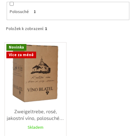
vína
Polosuché
1
Delikatesy
k
vínu
Položek k zobrazení:
1
Vývrtky
V
Novinka
ý
BiB
Více za méně
p
-
větší
i
objem
s
p
Ostatní
r
vína
o
d
Značky
u
k
Zweigeltrebe, rosé,
t
jakostní víno, polosuché, 5
Přihlášení
ů
L
Skladem