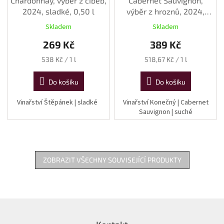
Chardonnay, výběr z cibéb,
Cabernet Sauvignon,
2024, sladké, 0,50 l
výběr z hroznů, 2024,
suché, 0,75 l
Skladem
Skladem
269 Kč
389 Kč
Měrná
Měrná
538 Kč / 1 l
518,67 Kč / 1 l
cena:
cena:
Do košíku
Do košíku
Vinařství Štěpánek | sladké
Vinařství Konečný | Cabernet
Sauvignon | suché
ZOBRAZIT VŠECHNY SOUVISEJÍCÍ PRODUKTY
Z
á