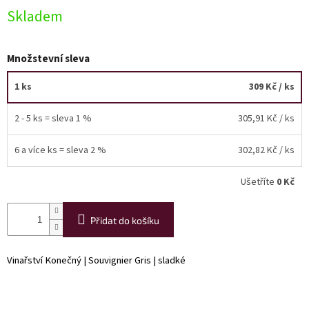
Skladem
Akční
nabídka
Množstevní sleva
Poslední
láhve
skladem
1 ks
309 Kč
/ ks
Cuvée
2 - 5 ks = sleva 1 %
305,91 Kč
/ ks
vína
Klarety
6 a více ks = sleva 2 %
302,82 Kč
/ ks
Vína
Ušetříte
0 Kč
podle
jakosti
Přidat do košíku
Víno
podle
obsahu
Vinařství Konečný | Souvignier Gris | sladké
cukru
Dárkové
balení