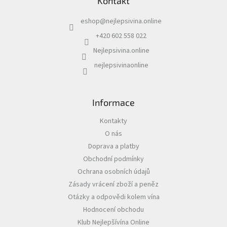
Kontakt
p
a
eshop
@
nejlepsivina.online
t
í
+420 602 558 022
Nejlepsivina.online
nejlepsivinaonline
Informace
Kontakty
O nás
Doprava a platby
Obchodní podmínky
Ochrana osobních údajů
Zásady vrácení zboží a peněz
Otázky a odpovědi kolem vína
Hodnocení obchodu
Klub Nejlepšívína Online