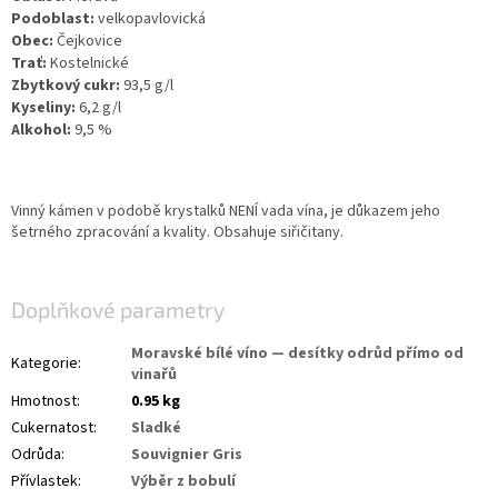
Podoblast:
 velkopavlovická
Obec:
 Čejkovice
Trať:
 Kostelnické
Zbytkový cukr: 
93,5 g/l       
Kyseliny:
 6,2 g/l  
Alkohol:
 9,5 %    
Vinný kámen v podobě krystalků NENÍ vada vína, je důkazem jeho
šetrného zpracování a kvality. Obsahuje siřičitany.
Doplňkové parametry
Moravské bílé víno — desítky odrůd přímo od
Kategorie
:
vinařů
Hmotnost
:
0.95 kg
Cukernatost
:
Sladké
Odrůda
:
Souvignier Gris
Přívlastek
:
Výběr z bobulí