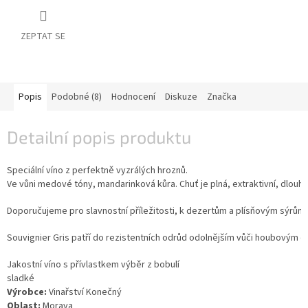
vína
Delikatesy
ZEPTAT SE
k
vínu
Vývrtky
Popis
Podobné (8)
Hodnocení
Diskuze
Značka
BiB
-
Detailní popis produktu
větší
objem
Speciální víno z perfektně vyzrálých hroznů.
Ve vůni medové tóny, mandarinková kůra. Chuť je plná, extraktivní, dlouhá 
Ostatní
vína
Doporučujeme pro slavnostní příležitosti, k dezertům a plísňovým sýrům.
Značky
Souvignier Gris patří do rezistentních odrůd odolnějším vůči houbovým c
Jakostní víno s přívlastkem výběr z bobulí
Přihlášení
sladké
Výrobce:
 Vinařství Konečný
Oblast:
 Morava