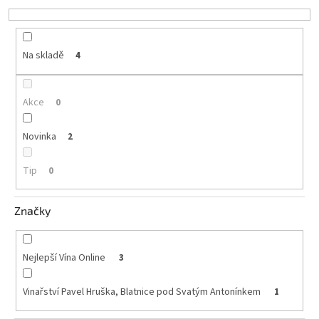
k
vína
t
ů
Delikatesy
k
Na skladě
4
vínu
Vývrtky
Akce
0
BiB
-
Novinka
2
větší
objem
Tip
0
Ostatní
vína
Značky
Značky
Nejlepší Vína Online
3
Přihlášení
Vinařství Pavel Hruška, Blatnice pod Svatým Antonínkem
1