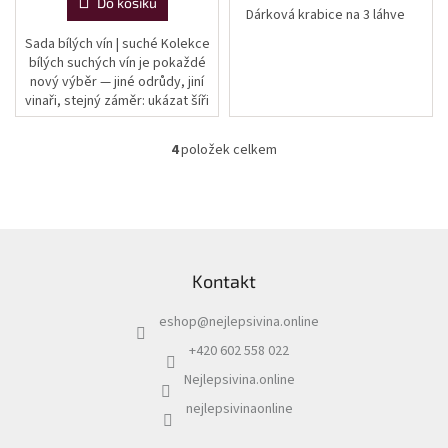
Do košíku
Dárková krabice na 3 láhve
Sada bílých vín | suché Kolekce
bílých suchých vín je pokaždé
nový výběr — jiné odrůdy, jiní
vinaři, stejný záměr: ukázat šíři
moravských bílých vín v
kategorii suché. Všechna...
4
položek celkem
O
v
l
á
d
Z
a
á
c
Kontakt
p
í
a
p
eshop
@
nejlepsivina.online
t
r
í
v
+420 602 558 022
k
Nejlepsivina.online
y
v
nejlepsivinaonline
ý
p