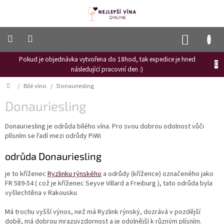
Přejít
na
obsah
NÁKUP
KOŠÍK
Pokud je objednávka vytvořena do 18hod, tak expedice je hned
Frizzante
následující pracovní den :)
Růžové
Domů
/
Bílé víno
/
Donauriesling
víno
Donauriesling
Hroznový
mošt
Donauriesling je odrůda bílého vína. Pro svou dobrou odolnost vůči
plísním se řadí mezi odrůdy PiWi
Naši
vinaři
odrůda Donauriesling
Vinné
novinky
je to kříženec
Ryzlinku rýnského
a odrůdy (křížence) označeného jako
FR 589-54 ( což je kříženec
Seyve Villard a
Freiburg ), tato odrůda byla
Bílé
vyšlechtěna v Rakousku
víno
Má trochu vyšší výnos, než má Ryzlink rýnský, dozrává v pozdější
Červené
době, má dobrou mrazuvzdornost a je odolnější k různým plísním.
víno