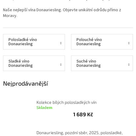
Naše nejlepší vína Donauriesling. Objevte unikátní odrůdu přímo z
Delikatesy
Moravy.
k
vínu
Vývrtky
Polosladké víno
Polouché víno
Donauriesling
Donauriesling
Akční
nabídka
Sladké víno
Suché víno
Dárkové
Donauriesling
Donauriesling
poukazy
Získat
slevu
Nejprodávanější
Blog
Kolekce bílých polosladkých vín
Mladé
Skladem
a
1 689 Kč
Svatomartinské
víno
Prodej
Donauriesling, pozdní sběr, 2025, polosladké,
vína