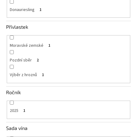
Donauriesling
1
Přívlastek
Moravské zemské
1
Pozdní sběr
2
Výběr z hroznů
1
Ročník
2025
1
Sada vína