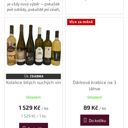
je vždy nový výběr — pokaždé
jiné odrůdy, pokaždé jiní vinaři,
vždy stejný záměr: ukázat, jak
rozmanitá může být...
Více za méně
ZDARMA
ZDARMA
Kolekce bílých suchých vín
Dárková krabice na 3
láhve
Skladem
Skladem
1 529 Kč
89 Kč
/ ks
/ ks
Měrná
1 529 Kč / 1 ks
Do košíku
cena: