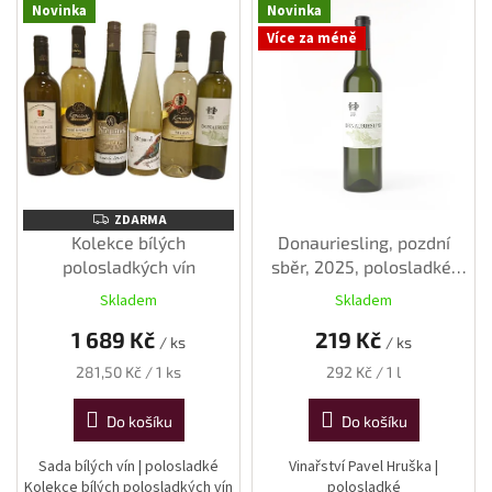
Novinka
Novinka
ý
Více za méně
p
i
s
p
r
o
d
u
ZDARMA
ZDARMA
k
Kolekce bílých
Donauriesling, pozdní
t
polosladkých vín
sběr, 2025, polosladké,
ů
0,75 l
Skladem
Skladem
1 689 Kč
219 Kč
/ ks
/ ks
Měrná
Měrná
281,50 Kč / 1 ks
292 Kč / 1 l
cena:
cena:
Do košíku
Do košíku
Sada bílých vín | polosladké
Vinařství Pavel Hruška |
Kolekce bílých polosladkých vín
polosladké