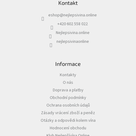
r
Kontakt
p
v
a
k
eshop
@
nejlepsivina.online
t
y
í
v
+420 602 558 022
ý
Nejlepsivina.online
p
i
nejlepsivinaonline
s
u
Informace
Kontakty
O nás
Doprava a platby
Obchodní podmínky
Ochrana osobních údajů
Zásady vrácení zboží a peněz
Otázky a odpovědi kolem vína
Hodnocení obchodu
Klub Nejlepšívína Online