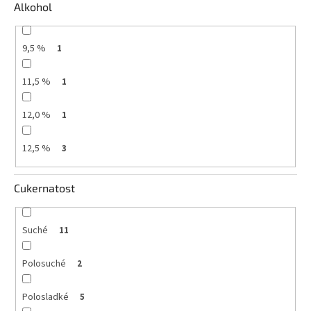
Alkohol
9,5 %
1
11,5 %
1
12,0 %
1
12,5 %
3
Cukernatost
Suché
11
Polosuché
2
Polosladké
5