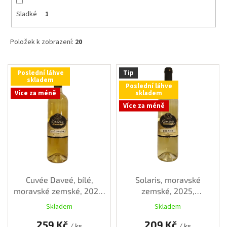
Sladké
1
Položek k zobrazení:
20
V
Poslední láhve
Tip
ý
skladem
Poslední láhve
p
Více za méně
skladem
i
Více za méně
s
p
r
o
d
u
k
Cuvée Daveé, bílé,
Solaris, moravské
t
moravské zemské, 2024,
zemské, 2025,
ů
polosladké, 0,75 l
polosladké, 0,75 l
Skladem
Skladem
259 Kč
209 Kč
/ ks
/ ks