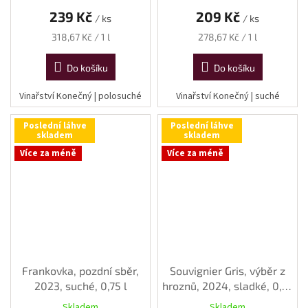
239 Kč
209 Kč
/ ks
/ ks
Měrná
Měrná
318,67 Kč / 1 l
278,67 Kč / 1 l
cena:
cena:
Do košíku
Do košíku
Vinařství Konečný | polosuché
Vinařství Konečný | suché
Poslední láhve
Poslední láhve
skladem
skladem
Více za méně
Více za méně
Frankovka, pozdní sběr,
Souvignier Gris, výběr z
2023, suché, 0,75 l
hroznů, 2024, sladké, 0,75
l
Skladem
Skladem