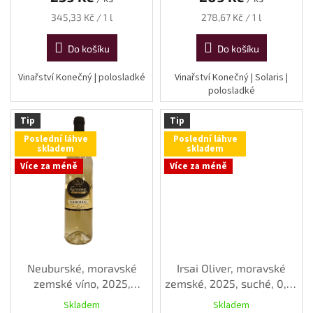
Měrná
Měrná
345,33 Kč / 1 l
278,67 Kč / 1 l
cena:
cena:
Do košíku
Do košíku
Vinařství Konečný | polosladké
Vinařství Konečný | Solaris |
polosladké
Tip
Tip
Poslední láhve
Poslední láhve
skladem
skladem
Více za méně
Více za méně
Neuburské, moravské
Irsai Oliver, moravské
zemské víno, 2025,
zemské, 2025, suché, 0,75
polosuché, 0,75 l
l
Skladem
Skladem