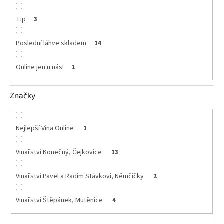
vína
Tip
3
Delikatesy
k
vínu
Poslední láhve skladem
14
Vývrtky
Online jen u nás!
1
BiB
-
Značky
větší
objem
Nejlepší Vína Online
1
Ostatní
vína
Vinařství Konečný, Čejkovice
13
Značky
Vinařství Pavel a Radim Stávkovi, Němčičky
2
Přihlášení
Vinařství Štěpánek, Mutěnice
4