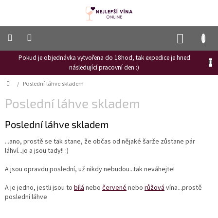
Přejít
na
obsah
NÁKUP
KOŠÍK
Pokud je objednávka vytvořena do 18hod, tak expedice je hned
Frizzante
následující pracovní den :)
Růžové
Domů
/
Poslední láhve skladem
víno
Poslední láhve skladem
Hroznový
mošt
Poslední láhve skladem
Naši
vinaři
...ano, prostě se tak stane, že občas od nějaké šarže zůstane pár
láhví...jo a jsou tady!! :)
Vinné
novinky
A jsou opravdu poslední, už nikdy nebudou...tak neváhejte!
Bílé
A je jedno, jestli jsou to
bílá
nebo
červené
nebo
růžová
vína...prostě
víno
poslední láhve
Červené
víno