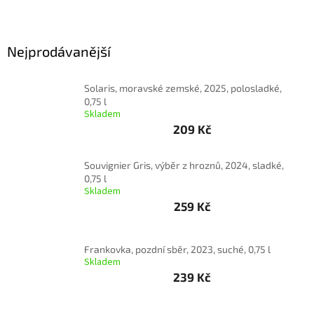
Delikatesy
k
vínu
Nejprodávanější
Vývrtky
Solaris, moravské zemské, 2025, polosladké,
0,75 l
Akční
nabídka
Skladem
209 Kč
Dárkové
poukazy
Souvignier Gris, výběr z hroznů, 2024, sladké,
0,75 l
Získat
slevu
Skladem
259 Kč
Blog
Mladé
Frankovka, pozdní sběr, 2023, suché, 0,75 l
a
Skladem
Svatomartinské
víno
239 Kč
Prodej
vína