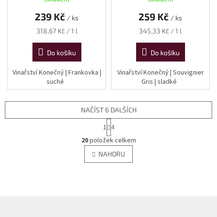
239 Kč
259 Kč
/ ks
/ ks
Měrná
Měrná
318,67 Kč / 1 l
345,33 Kč / 1 l
cena:
cena:
Do košíku
Do košíku
Vinařství Konečný | Frankovka |
Vinařství Konečný | Souvignier
suché
Gris | sladké
NAČÍST 6 DALŠÍCH
S
1
4
t
O
r
20
položek celkem
v
á
l
NAHORU
n
á
k
d
o
v
a
á
c
n
í
Z
í
p
á