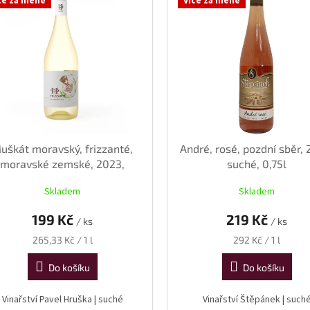
ce za méně
Více za méně
uškát moravský, frizzanté,
André, rosé, pozdní sběr, 
moravské zemské, 2023,
suché, 0,75l
suché, 0,75 l
Skladem
Skladem
199 Kč
219 Kč
/ ks
/ ks
Měrná
Měrná
265,33 Kč / 1 l
292 Kč / 1 l
cena:
cena:
Do košíku
Do košíku
Vinařství Pavel Hruška | suché
Vinařství Štěpánek | such