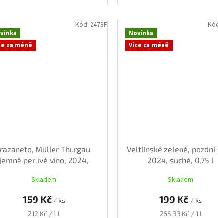
Kód:
2473F
Kó
vinka
Novinka
ce za méně
Více za méně
razaneto, Müller Thurgau,
Veltlínské zelené, pozdní 
jemně perlivé víno, 2024,
2024, suché, 0,75 l
suché, 0,75 l
Skladem
Skladem
159 Kč
199 Kč
/ ks
/ ks
Měrná
Měrná
212 Kč / 1 l
265,33 Kč / 1 l