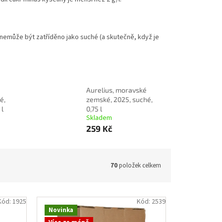
, už nemůže být zatříděno jako suché (a skutečně, když je
Aurelius, moravské
é,
zemské, 2025, suché,
 l
0,75 l
Skladem
259 Kč
70
položek celkem
Kód:
1925
Kód:
2539
Novinka