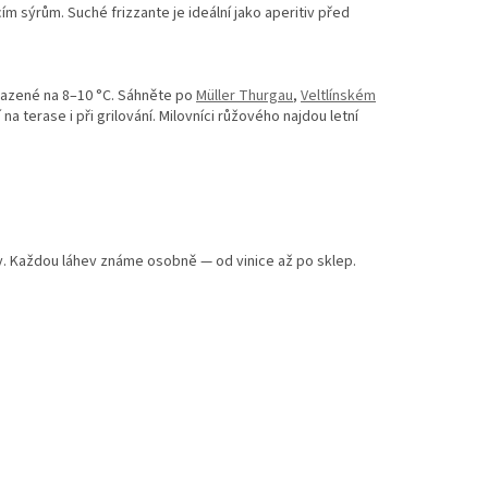
m sýrům. Suché frizzante je ideální jako aperitiv před
azené na 8–10 °C. Sáhněte po
Müller Thurgau
,
Veltlínském
 terase i při grilování. Milovníci růžového najdou letní
vy. Každou láhev známe osobně — od vinice až po sklep.