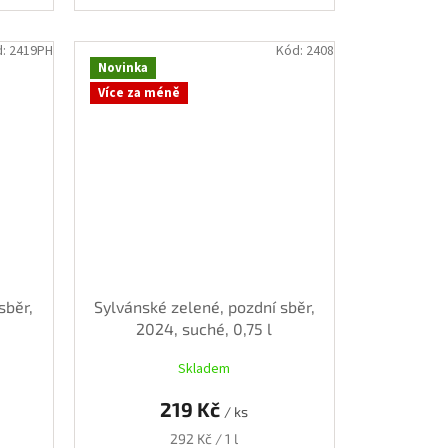
d:
2419PH
Kód:
2408
Novinka
Více za méně
sběr,
Sylvánské zelené, pozdní sběr,
2024, suché, 0,75 l
Skladem
219 Kč
/ ks
Měrná
292 Kč / 1 l