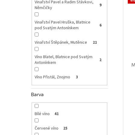
Ví
Vinařství Pavel a Radim Stávkovi,
i
r
9
Němčičky
s
o
p
d
Vinařství Pavel Hruška, Blatnice
r
u
6
pod Svatým Antonínkem
o
k
d
t
Vinařství Štěpánek, Mutěnice
21
u
ů
k
t
Víno Blatel, Blatnice pod Svatým
2
Antonínkem
ů
M
Víno Přistál, Znojmo
3
Barva
Bílé víno
41
Červené víno
25