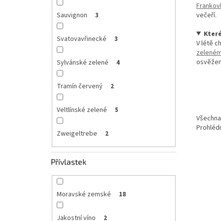
Frankov
večeří.
Sauvignon
3
Které
Svatovavřinecké
3
V létě c
zelené
osvěžení
Sylvánské zelené
4
Tramín červený
2
Veltlínské zelené
5
Všechna 
Prohlédn
Zweigeltrebe
2
Přívlastek
Moravské zemské
18
Jakostní víno
2