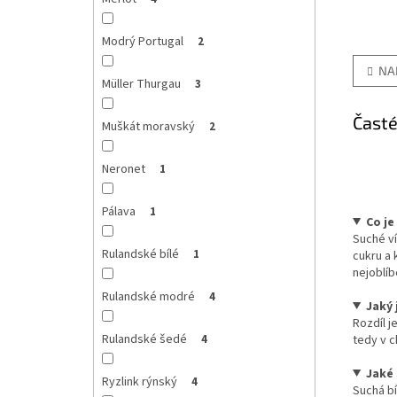
Modrý Portugal
2
NA
Müller Thurgau
3
Čast
Muškát moravský
2
Neronet
1
Pálava
1
Co je
Suché ví
Rulandské bílé
1
cukru a 
nejoblíb
Rulandské modré
4
Jaký 
Rozdíl j
Rulandské šedé
tedy v c
4
Jaké 
Ryzlink rýnský
4
Suchá bí