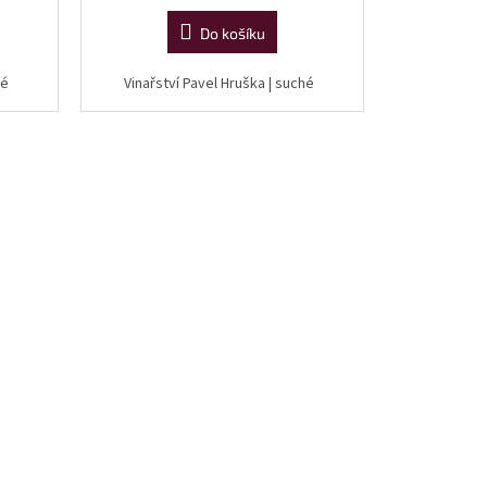
cena:
Do košíku
ché
Vinařství Pavel Hruška | suché