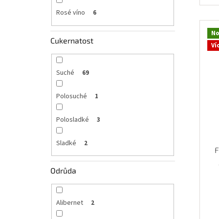
Rosé víno
6
No
Cukernatost
Ví
Suché
69
Polosuché
1
Polosladké
3
Sladké
2
F
Odrůda
Alibernet
2