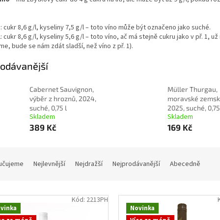
1: cukr 8,6 g/l, kyseliny 7,5 g/l – toto víno může být označeno jako suché.
2: cukr 8,6 g/l, kyseliny 5,6 g/l – toto víno, ač má stejně cukru jako v př. 1
e, bude se nám zdát sladší, než víno z př. 1).
odávanější
Cabernet Sauvignon,
Müller Thurgau,
výběr z hroznů, 2024,
moravské zemsk
suché, 0,75 l
2025, suché, 0,75
Skladem
Skladem
389 Kč
169 Kč
učujeme
Nejlevnější
Nejdražší
Nejprodávanější
Abecedně
Kód:
2213PH
vinka
Novinka