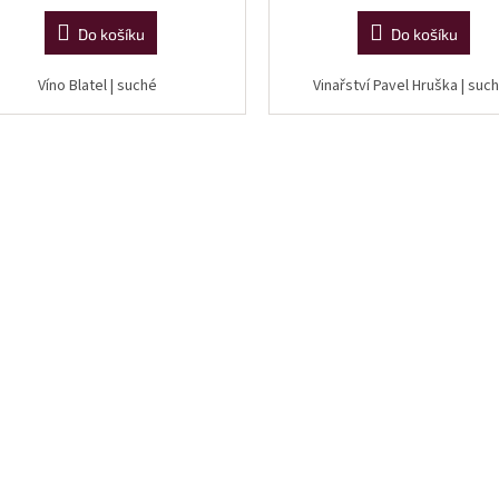
cena:
cena:
Do košíku
Do košíku
Víno Blatel | suché
Vinařství Pavel Hruška | su