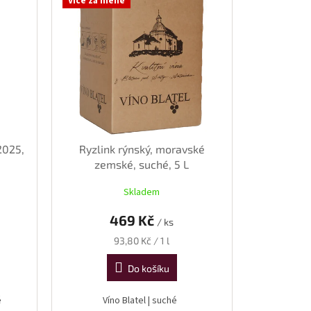
Více za méně
2025,
Ryzlink rýnský, moravské
zemské, suché, 5 L
Skladem
469 Kč
/ ks
Měrná
93,80 Kč / 1 l
cena:
Do košíku
é
Víno Blatel | suché