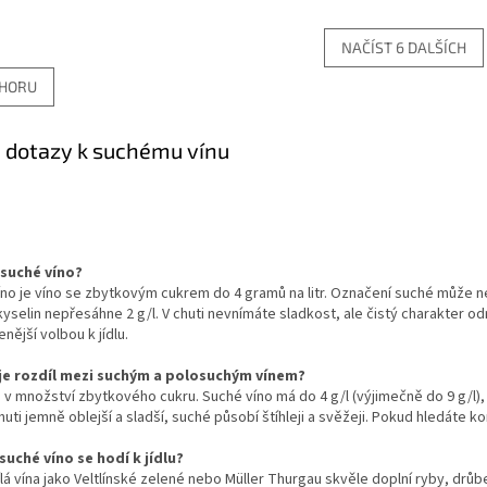
NAČÍST 6 DALŠÍCH
O
HORU
v
l
á
é dotazy k suchému vínu
d
a
c
í
p
r
 suché víno?
v
no je víno se zbytkovým cukrem do 4 gramů na litr. Označení suché může né
k
kyselin nepřesáhne 2 g/l. V chuti nevnímáte sladkost, ale čistý charakter od
y
enější volbou k jídlu.
v
ý
je rozdíl mezi suchým a polosuchým vínem?
p
e v množství zbytkového cukru. Suché víno má do 4 g/l (výjimečně do 9 g/l),
i
huti jemně oblejší a sladší, suché působí štíhleji a svěžeji. Pokud hledáte k
s
u
suché víno se hodí k jídlu?
lá vína jako Veltlínské zelené nebo Müller Thurgau skvěle doplní ryby, drůbe