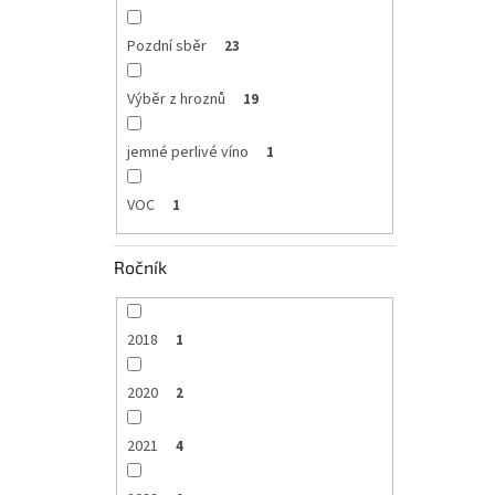
Pozdní sběr
23
Výběr z hroznů
19
jemné perlivé víno
1
VOC
1
Ročník
2018
1
2020
2
2021
4