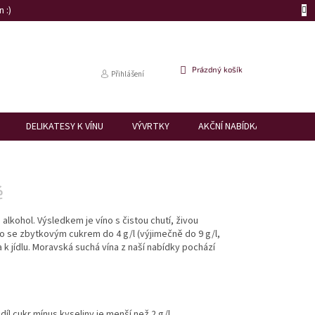
 :)
NÁKUPNÍ
Prázdný košík
Přihlášení
KOŠÍK
DELIKATESY K VÍNU
VÝVRTKY
AKČNÍ NABÍDKA
DÁRK
é
lkohol. Výsledkem je víno s čistou chutí, živou
no se zbytkovým cukrem do 4 g/l (výjimečně do 9 g/l,
k jídlu. Moravská suchá vína z naší nabídky pochází
díl cukr mínus kyseliny je menší než 2 g/l.