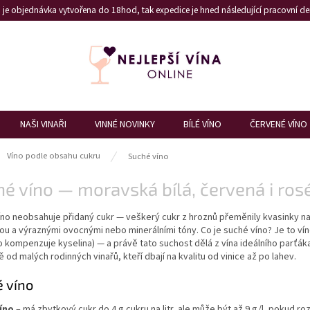
je objednávka vytvořena do 18hod, tak expedice je hned následující pracovní den
NAŠI VINAŘI
VINNÉ NOVINKY
BÍLÉ VÍNO
ČERVENÉ VÍNO
ů
Víno podle obsahu cukru
Suché víno
é víno — moravská bílá, červená i ros
no neobsahuje přidaný cukr — veškerý cukr z hroznů přeměnily kvasinky na a
ou a výraznými ovocnými nebo minerálními tóny. Co je suché víno? Je to ví
 kompenzuje kyselina) — a právě tato suchost dělá z vína ideálního parťáka 
 od malých rodinných vinařů, kteří dbají na kvalitu od vinice až po lahev.
 víno
íno
– má zbytkový cukr do 4 g cukru na litr, ale může být až 9 g/l, pokud roz