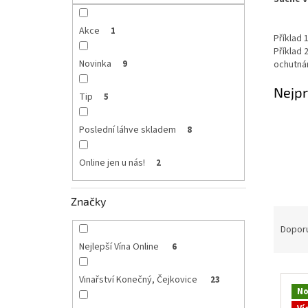
p
a
n
Akce
1
Příklad 
e
Příklad 
l
Novinka
9
ochutnám
Nejpr
Tip
5
Poslední láhve skladem
8
Online jen u nás!
2
Značky
Ř
a
Dopor
z
Nejlepší Vína Online
6
e
V
n
Vinařství Konečný, Čejkovice
23
ý
í
No
p
p