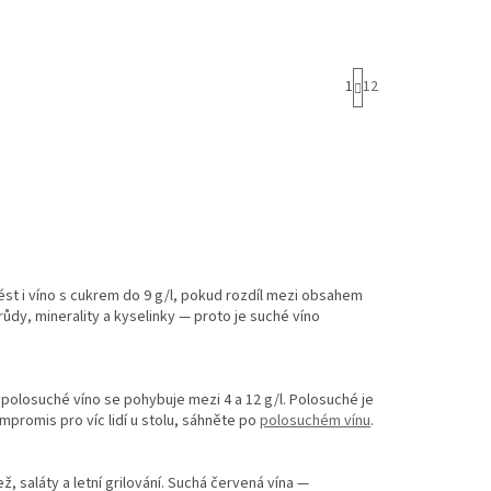
S
1
12
t
r
á
n
k
o
v
á
n
í
st i víno s cukrem do 9 g/l, pokud rozdíl mezi obsahem
růdy, minerality a kyselinky — proto je suché víno
 polosuché víno se pohybuje mezi 4 a 12 g/l. Polosuché je
ompromis pro víc lidí u stolu, sáhněte po
polosuchém vínu
.
ž, saláty a letní grilování. Suchá červená vína —