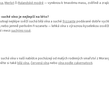
ka
,
Merlot
či
Rulandské modré
— vyniknou k tmavému masu, zvěřině a zrající
 suché víno je nejlepší na léto?
hutnají nejlépe svěží suchá bílá vína a suché
frizzante
podávané dobře vychl
m
nebo jemně perlivém Frazanetu — lehká vína s výraznou kyselinkou osvěží na
 i mezi
suchými rosé
.
suchá vína v naší nabídce pocházejí od malých rodinných vinařství z Mora
ěte si také
bílá vína
,
červená vína
nebo
vína podle cukernatosti
.