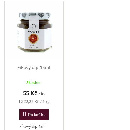
Fíkový dip 45ml
Skladem
55 Kč
/ ks
Měrná
1 222,22 Kč / 1 kg
cena:
Do košíku
Fíkový dip 45ml