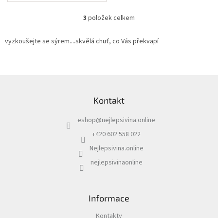
3
položek celkem
O
v
l
vyzkoušejte se sýrem....skvělá chuť, co Vás překvapí
á
d
a
c
Z
í
á
p
Kontakt
p
r
a
v
eshop
@
nejlepsivina.online
t
k
í
y
+420 602 558 022
v
Nejlepsivina.online
ý
p
nejlepsivinaonline
i
s
u
Informace
Kontakty