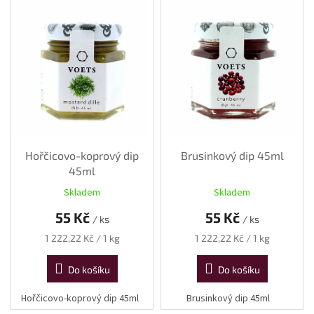
vína
ý
p
Delikatesy
i
k
vínu
s
p
r
Vývrtky
o
d
BiB
-
u
větší
objem
k
Hořčicovo-koprový dip
Brusinkový dip 45ml
t
45ml
ů
Ostatní
Skladem
Skladem
vína
55 Kč
55 Kč
/ ks
/ ks
Značky
Měrná
Měrná
1 222,22 Kč / 1 kg
1 222,22 Kč / 1 kg
cena:
cena:
Do košíku
Do košíku
Přihlášení
Hořčicovo-koprový dip 45ml
Brusinkový dip 45ml