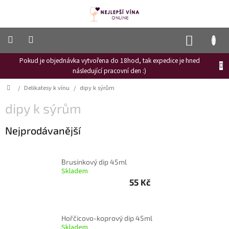
Přejít
na
obsah
NÁKUP
KOŠÍK
Pokud je objednávka vytvořena do 18hod, tak expedice je hned
Frizzante
následující pracovní den :)
Růžové
Domů
/
Delikatesy k vínu
/
dipy k sýrům
víno
dipy k sýrům
Hroznový
mošt
Nejprodávanější
Naši
vinaři
Brusinkový dip 45ml
Vinné
Skladem
novinky
55 Kč
Bílé
víno
Hořčicovo-koprový dip 45ml
Červené
Skladem
víno