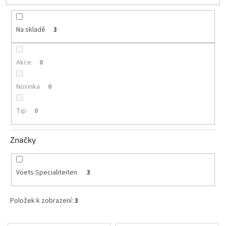
t
ů
Akční
nabídka
Na skladě
3
Poslední
láhve
skladem
Akce
0
Cuvée
Novinka
0
vína
Klarety
Tip
0
Vína
podle
Značky
jakosti
Víno
Voets Specialiteiten
3
podle
obsahu
cukru
Položek k zobrazení:
3
Dárkové
V
balení