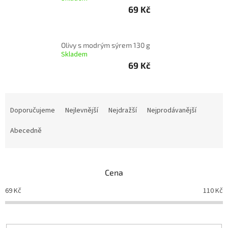
69 Kč
Delikatesy
k
vínu
Olivy s modrým sýrem 130 g
Skladem
Vývrtky
69 Kč
Akční
nabídka
Ř
Dárkové
a
poukazy
Doporučujeme
Nejlevnější
Nejdražší
Nejprodávanější
z
Získat
e
Abecedně
slevu
n
í
Blog
p
Cena
r
Mladé
a
o
69
Kč
110
Kč
Svatomartinské
d
víno
u
Prodej
k
vína