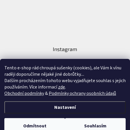
Instagram
Tento e-shop rád chroupá sušenky (cookies), ale Vám k vínu
raději doporučíme nějaké jiné dobrůtky....
Dalším procházením tohoto webu vyjadřujete souhlas s jejich
používáním. Více informací
zde
.
Sledovat na Instagramu
Obchodní podmínky
&
Podmínky ochrany osobních údajů
Vytvořil Shoptet
&
Nastavení
Copyright 2026
Nejlepší Vína Online
. Všechna práva vyhrazena.
Upravit
Odmítnout
Souhlasím
nastavení cookies