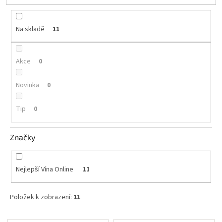
t
ů
Akční
nabídka
Na skladě
11
Poslední
láhve
skladem
Akce
0
Cuvée
Novinka
0
vína
Klarety
Tip
0
Vína
podle
Značky
jakosti
Víno
Nejlepší Vína Online
11
podle
obsahu
cukru
Položek k zobrazení:
11
Dárkové
V
balení