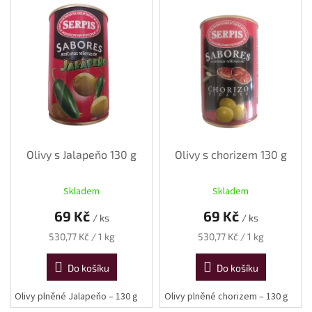
vína
ý
p
Delikatesy
i
k
vínu
s
p
r
Vývrtky
o
d
BiB
-
u
větší
objem
k
Olivy s Jalapeňo 130 g
Olivy s chorizem 130 g
t
ů
Ostatní
Skladem
Skladem
vína
69 Kč
69 Kč
/ ks
/ ks
Značky
Měrná
Měrná
530,77 Kč / 1 kg
530,77 Kč / 1 kg
cena:
cena:
Do košíku
Do košíku
Přihlášení
Olivy plněné Jalapeňo – 130 g
Olivy plněné chorizem – 130 g