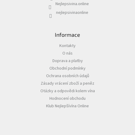
i
Nejlepsivina.online
s
u
nejlepsivinaonline
Informace
Kontakty
O nás
Doprava a platby
Obchodní podmínky
Ochrana osobních údajů
Zásady vrácení zboží a peněz
Otázky a odpovědi kolem vína
Hodnocení obchodu
Klub Nejlepšívína Online