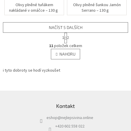
Olivy plněné tuňákem
Olivy plněné šunkou Jamón
nakládané v omáčce – 130 g
Serrano – 130 g
NAČÍST 5 DALŠÍCH
S
1
2
t
O
r
11
položek celkem
v
á
l
NAHORU
n
á
k
d
o
v
i tyto dobroty se hodí vyzkoušet
a
á
c
n
í
í
p
r
Z
v
á
k
Kontakt
p
y
a
v
eshop
@
nejlepsivina.online
t
ý
í
p
+420 602 558 022