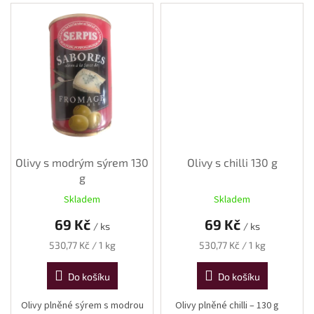
Olivy s modrým sýrem 130
Olivy s chilli 130 g
g
Skladem
Skladem
69 Kč
69 Kč
/ ks
/ ks
Měrná
Měrná
530,77 Kč / 1 kg
530,77 Kč / 1 kg
cena:
cena:
Do košíku
Do košíku
Olivy plněné sýrem s modrou
Olivy plněné chilli – 130 g