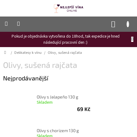
Přejít
na
obsah
NÁKUP
KOŠÍK
Pokud je objednávka vytvořena do 18hod, tak expedice je hned
Frizzante
následující pracovní den :)
Růžové
Domů
/
Delikatesy k vínu
/
Olivy, sušená rajčata
víno
Olivy, sušená rajčata
Hroznový
mošt
Nejprodávanější
Naši
vinaři
Olivy s Jalapeňo 130 g
Vinné
Skladem
novinky
69 Kč
Bílé
víno
Olivy s chorizem 130 g
Červené
Skladem
víno