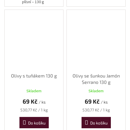
plísní – 130 g
Olivy s tuňákem 130 g
Olivy se šunkou Jamón
Serrano 130 g
Skladem
Skladem
69 Kč
69 Kč
/ ks
/ ks
Měrná
Měrná
530,77 Kč / 1 kg
530,77 Kč / 1 kg
cena:
cena:
Do košíku
Do košíku