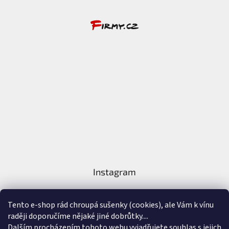
Instagram
Tento e-shop rád chroupá sušenky (cookies), ale Vám k vínu
raději doporučíme nějaké jiné dobrůtky....
Dalším procházením tohoto webu vyjadřujete souhlas s jejich