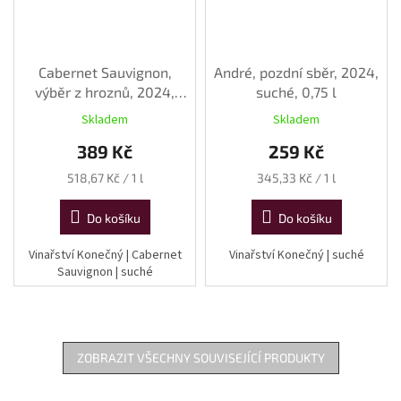
Cabernet Sauvignon,
André, pozdní sběr, 2024,
výběr z hroznů, 2024,
suché, 0,75 l
suché, 0,75 l
Skladem
Skladem
389 Kč
259 Kč
Měrná
Měrná
518,67 Kč / 1 l
345,33 Kč / 1 l
cena:
cena:
Do košíku
Do košíku
Vinařství Konečný | Cabernet
Vinařství Konečný | suché
Sauvignon | suché
ZOBRAZIT VŠECHNY SOUVISEJÍCÍ PRODUKTY