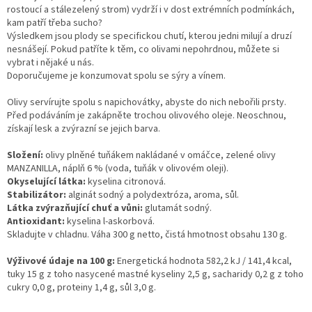
vína
rostoucí a stálezelený strom) vydrží i v dost extrémních podmínkách,
kam patří třeba sucho?
Výsledkem jsou plody se specifickou chutí, kterou jedni milují a druzí
Delikatesy
k
nesnášejí. Pokud patříte k těm, co olivami nepohrdnou, můžete si
vínu
vybrat i nějaké u nás.
Doporučujeme je konzumovat spolu se sýry a vínem.
Vývrtky
Olivy servírujte spolu s napichovátky, abyste do nich nebořili prsty.
Před podáváním je zakápněte trochou olivového oleje. Neoschnou,
BiB
získají lesk a zvýrazní se jejich barva.
-
větší
objem
Složení:
olivy plněné tuňákem nakládané v omáčce, zelené olivy
MANZANILLA, náplň 6 % (voda, tuňák v olivovém oleji).
Okyselující látka:
kyselina citronová.
Ostatní
Stabilizátor:
alginát sodný a polydextróza, aroma, sůl.
vína
Látka zvýrazňující chuť a vůni:
glutamát sodný.
Antioxidant:
kyselina l-askorbová.
Skladujte v chladnu. Váha 300 g netto, čistá hmotnost obsahu 130 g.
Značky
Výživové údaje na 100 g:
Energetická hodnota 582,2 kJ / 141,4 kcal,
Přihlášení
tuky 15 g z toho nasycené mastné kyseliny 2,5 g, sacharidy 0,2 g z toho
cukry 0,0 g, proteiny 1,4 g, sůl 3,0 g.