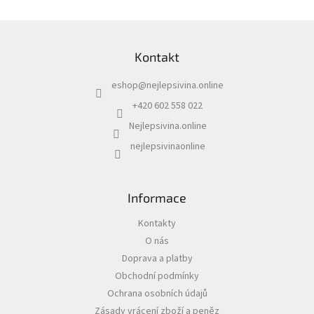
Z
á
Kontakt
p
a
eshop
@
nejlepsivina.online
t
í
+420 602 558 022
Nejlepsivina.online
nejlepsivinaonline
Informace
Kontakty
O nás
Doprava a platby
Obchodní podmínky
Ochrana osobních údajů
Zásady vrácení zboží a peněz