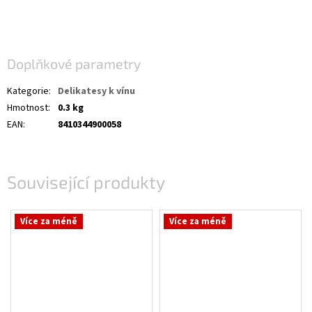
Doplňkové parametry
Kategorie
:
Delikatesy k vínu
Hmotnost
:
0.3 kg
EAN
:
8410344900058
Související produkty
Více za méně
Více za méně