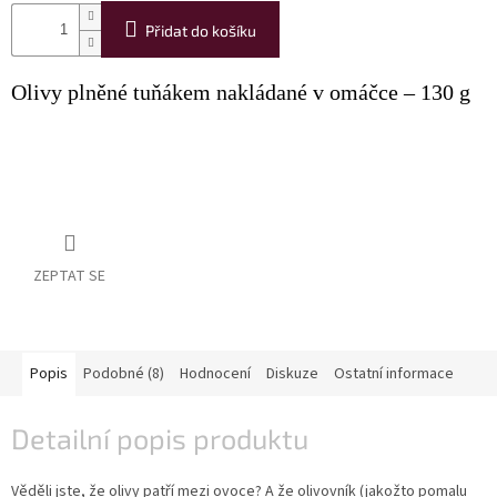
Přidat do košíku
Akční
nabídka
Olivy plněné tuňákem nakládané v omáčce – 130 g
Poslední
láhve
skladem
Cuvée
vína
Klarety
ZEPTAT SE
Vína
podle
jakosti
Víno
Popis
Podobné (8)
Hodnocení
Diskuze
Ostatní informace
podle
obsahu
cukru
Detailní popis produktu
Dárkové
Věděli jste, že olivy patří mezi ovoce? A že olivovník (jakožto pomalu
balení