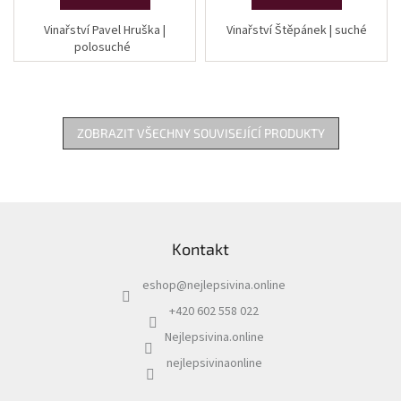
Vinařství Pavel Hruška |
Vinařství Štěpánek | suché
polosuché
ZOBRAZIT VŠECHNY SOUVISEJÍCÍ PRODUKTY
Z
á
Kontakt
p
a
eshop
@
nejlepsivina.online
t
í
+420 602 558 022
Nejlepsivina.online
nejlepsivinaonline