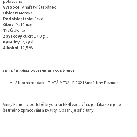
polosuché
Výrobce:
Vinařství Štěpánek
Oblast:
Morava
Podoblast:
slovácká
Obec:
Mutěnice
Trať:
Úlehle
Zbytkový cukr:
17,0 g/l
Kyseliny:
7,2 g/l
Alkohol:
12,5 %
OCENĚNÍ VÍNA RYZLINK VLAŠSKÝ 2023
Stříbrná medaile: ZLATÁ MEDAILE 2024 Vinné trhy Pezinok
Vinný kámen v podobě krystalků NENÍ vada vína, je důkazem jeho
šetrného zpracování a kvality. Obsahuje siřičitany.