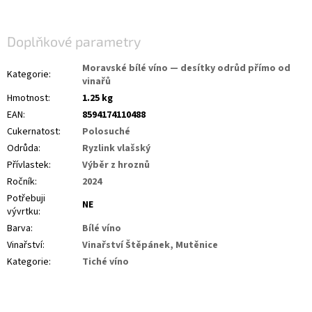
Doplňkové parametry
Moravské bílé víno — desítky odrůd přímo od
Kategorie
:
vinařů
Hmotnost
:
1.25 kg
EAN
:
8594174110488
Cukernatost
:
Polosuché
Odrůda
:
Ryzlink vlašský
Přívlastek
:
Výběr z hroznů
Ročník
:
2024
Potřebuji
NE
vývrtku
:
Barva
:
Bílé víno
Vinařství
:
Vinařství Štěpánek, Mutěnice
Kategorie
:
Tiché víno