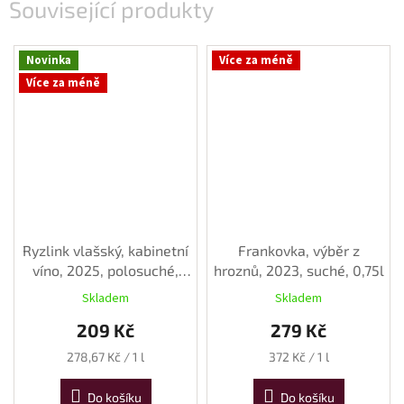
Související produkty
Novinka
Více za méně
Více za méně
Ryzlink vlašský, kabinetní
Frankovka, výběr z
víno, 2025, polosuché,
hroznů, 2023, suché, 0,75l
0,75 l
Skladem
Skladem
209 Kč
279 Kč
Měrná
Měrná
278,67 Kč / 1 l
372 Kč / 1 l
cena:
cena:
Do košíku
Do košíku