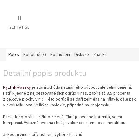
vína
Delikatesy
k
vínu
ZEPTAT SE
Vývrtky
BiB
Popis
Podobné (8)
Hodnocení
Diskuze
Značka
-
větší
objem
Detailní popis produktu
Ostatní
Ryzlink vlašský
je stará odrůda neznámého původu, ale velmi ceněná.
vína
Patří k jedné z nejpěstovanějších odrůd u nás, zabírá až 8,5 procenta
z celkové plochy vinic. Této odrůdě se daří zejména na Pálavě, dále pak
Značky
v okolí Mikulova, Velkých Pavlovic, případně na Znojemsku.
Barva tohoto vína je žluto zelená. Chuť je ovocně kořenitá, velmi
Přihlášení
komplexní. Výrazná ovocná chuť je zakončena jemnou mineralitou.
Jakostní víno s přívlastkem výběr z hroznů