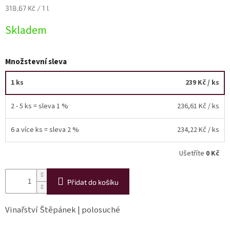
Měrná
318,67 Kč / 1 l
cena:
Akční
nabídka
Skladem
Poslední
láhve
Množstevní sleva
skladem
Cuvée
1 ks
239 Kč
/ ks
vína
2 - 5 ks = sleva 1 %
236,61 Kč
/ ks
Klarety
6 a více ks = sleva 2 %
234,22 Kč
/ ks
Vína
podle
jakosti
Ušetříte
0 Kč
Víno
podle
Přidat do košíku
obsahu
cukru
Vinařství Štěpánek | polosuché
Dárkové
balení