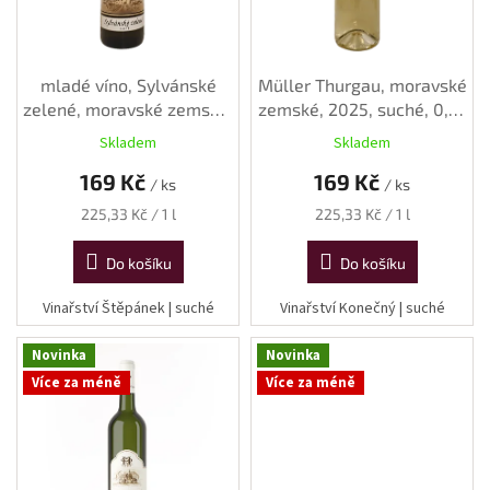
o
d
u
k
mladé víno, Sylvánské
Müller Thurgau, moravské
t
zelené, moravské zemské,
zemské, 2025, suché, 0,75
ů
2025, suché, 0,75 l
l
Skladem
Skladem
169 Kč
169 Kč
/ ks
/ ks
Měrná
Měrná
225,33 Kč / 1 l
225,33 Kč / 1 l
cena:
cena:
Do košíku
Do košíku
Vinařství Štěpánek | suché
Vinařství Konečný | suché
Novinka
Novinka
Více za méně
Více za méně