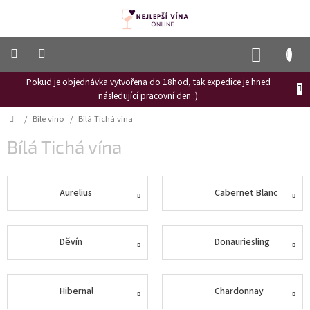
Přejít
na
obsah
NÁKUP
KOŠÍK
Pokud je objednávka vytvořena do 18hod, tak expedice je hned
Frizzante
následující pracovní den :)
Růžové
Domů
/
Bílé víno
/
Bílá Tichá vína
víno
Bílá Tichá vína
Hroznový
mošt
Naši
Aurelius
Cabernet Blanc
vinaři
Vinné
novinky
Děvín
Donauriesling
Bílé
víno
Hibernal
Chardonnay
Červené
víno