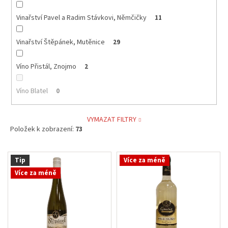
Vinařství Pavel a Radim Stávkovi, Němčičky
11
Vinařství Štěpánek, Mutěnice
29
Víno Přistál, Znojmo
2
Víno Blatel
0
VYMAZAT FILTRY
Položek k zobrazení:
73
V
Tip
Více za méně
ý
Více za méně
p
i
s
p
r