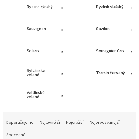
Ryzlink rýnský
Ryzlink vlašský
Akční
nabídka
Poslední
Sauvignon
Savilon
láhve
skladem
Cuvée
Solaris
Souvignier Gris
vína
Klarety
Sylvánské
Tramín červený
zelené
Vína
podle
jakosti
Veltlínské
zelené
Víno
podle
obsahu
Ř
cukru
a
Doporučujeme
Nejlevnější
Nejdražší
Nejprodávanější
z
Dárkové
e
Abecedně
balení