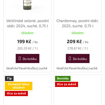
Veltlínské zelené, pozdní
Chardonnay, pozdní sběr,
sběr, 2024, suché, 0,75 l
2025, suché, 0,75 l
Skladem
Skladem
199 Kč
209 Kč
/ ks
/ ks
Měrná
Měrná
265,33 Kč / 1 l
278,67 Kč / 1 l
cena:
cena:
Do košíku
Do košíku
Vinařství Pavel Hruška | suché
Vinařství Pavel Hruška | suché
Tip
Novinka
Poslední láhve
Více za méně
skladem
Více za méně