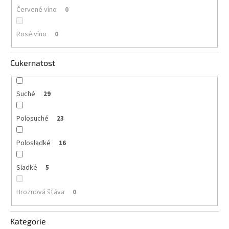
Červené víno
0
Rosé víno
0
Cukernatost
Suché
29
Polosuché
23
Polosladké
16
Sladké
5
Hroznová šťáva
0
Kategorie