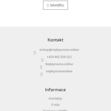
v
á
l
NAHORU
n
á
k
d
o
v
a
á
c
n
í
Z
í
p
á
r
Kontakt
p
v
a
k
eshop
@
nejlepsivina.online
t
y
í
v
+420 602 558 022
ý
Nejlepsivina.online
p
i
nejlepsivinaonline
s
u
Informace
Kontakty
O nás