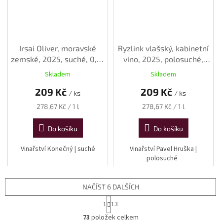
Irsai Oliver, moravské
Ryzlink vlašský, kabinetní
zemské, 2025, suché, 0,75
víno, 2025, polosuché,
l
0,75 l
Skladem
Skladem
209 Kč
209 Kč
/ ks
/ ks
Měrná
Měrná
278,67 Kč / 1 l
278,67 Kč / 1 l
cena:
cena:
Do košíku
Do košíku
Vinařství Konečný | suché
Vinařství Pavel Hruška |
polosuché
NAČÍST 6 DALŠÍCH
S
1
13
t
O
r
73
položek celkem