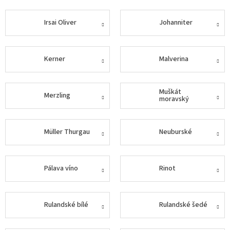
Delikatesy
Irsai Oliver
Johanniter
k
vínu
Vývrtky
Kerner
Malverina
Akční
nabídka
Muškát
Merzling
moravský
Dárkové
poukazy
Získat
Müller Thurgau
Neuburské
slevu
Blog
Pálava víno
Rinot
Mladé
a
Svatomartinské
víno
Rulandské bílé
Rulandské šedé
Prodej
vína