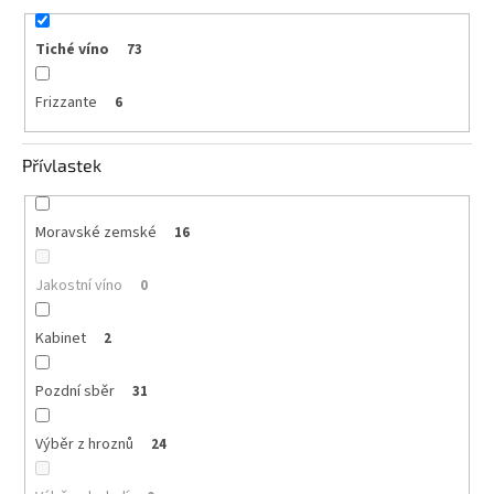
Tiché víno
73
Frizzante
6
Přívlastek
Moravské zemské
16
Jakostní víno
0
Kabinet
2
Pozdní sběr
31
Výběr z hroznů
24