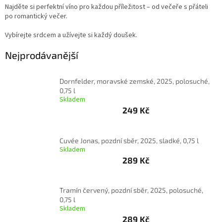
Najděte si perfektní víno pro každou příležitost – od večeře s přáteli
po romantický večer.
Delikatesy
k
vínu
Vybírejte srdcem a užívejte si každý doušek.
Vývrtky
Nejprodávanější
Akční
nabídka
Dornfelder, moravské zemské, 2025, polosuché,
0,75 l
Skladem
Dárkové
poukazy
249 Kč
Získat
slevu
Cuvée Jonas, pozdní sběr, 2025, sladké, 0,75 l
Skladem
Blog
289 Kč
Mladé
a
Svatomartinské
Tramín červený, pozdní sběr, 2025, polosuché,
víno
0,75 l
Skladem
Prodej
289 Kč
vína