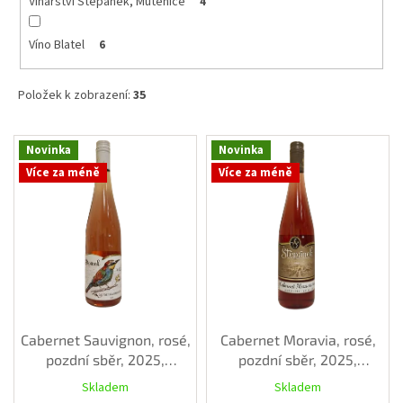
Vinařství Štěpánek, Mutěnice
4
Víno Blatel
6
Položek k zobrazení:
35
V
Novinka
Novinka
ý
Více za méně
Více za méně
p
i
s
p
r
o
d
u
k
Cabernet Sauvignon, rosé,
Cabernet Moravia, rosé,
t
pozdní sběr, 2025,
pozdní sběr, 2025,
ů
polosuché, 0,75 l
polosuché, 0,75 l
Skladem
Skladem