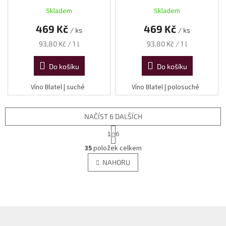
L
Skladem
Skladem
469 Kč
469 Kč
/ ks
/ ks
Měrná
Měrná
93,80 Kč / 1 l
93,80 Kč / 1 l
cena:
cena:
Do košíku
Do košíku
Víno Blatel | suché
Víno Blatel | polosuché
NAČÍST 6 DALŠÍCH
S
1
6
t
O
r
35
položek celkem
v
á
l
NAHORU
n
á
k
d
o
v
a
á
c
n
í
Z
í
p
á