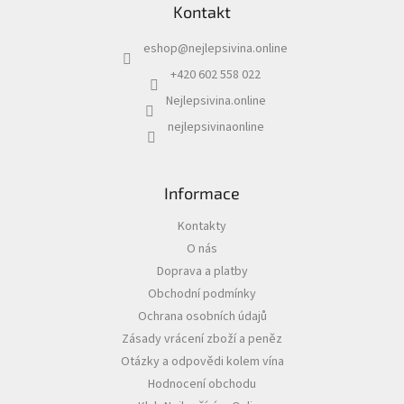
r
Kontakt
p
v
a
k
eshop
@
nejlepsivina.online
t
y
í
v
+420 602 558 022
ý
Nejlepsivina.online
p
i
nejlepsivinaonline
s
u
Informace
Kontakty
O nás
Doprava a platby
Obchodní podmínky
Ochrana osobních údajů
Zásady vrácení zboží a peněz
Otázky a odpovědi kolem vína
Hodnocení obchodu