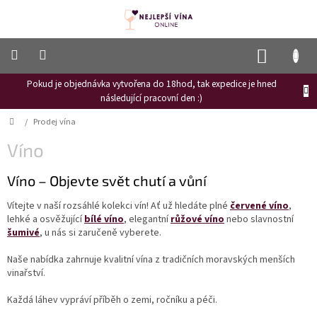
Přejít
na
obsah
NÁKUP
KOŠÍK
Pokud je objednávka vytvořena do 18hod, tak expedice je hned
Frizzante
následující pracovní den :)
Růžové
Domů
/
Prodej vína
víno
Víno
Hroznový
mošt
Víno – Objevte svět chutí a vůní
Naši
vinaři
Vítejte v naší rozsáhlé kolekci vín! Ať už hledáte plné
červené víno
,
lehké a osvěžující
bílé víno
, elegantní
růžové víno
nebo slavnostní
Vinné
šumivé
, u nás si zaručeně vyberete.
novinky
Naše nabídka zahrnuje kvalitní vína z tradičních moravských menších
Bílé
vinařství.
víno
Každá láhev vypráví příběh o zemi, ročníku a péči.
Červené
víno