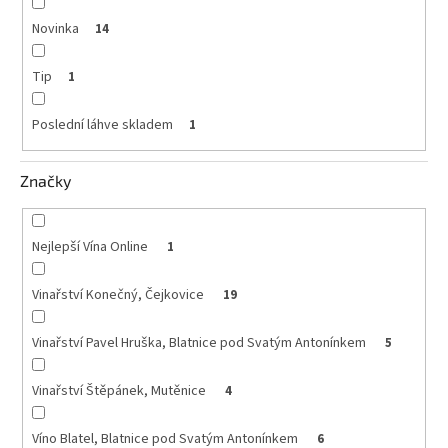
vína
Novinka
14
Delikatesy
k
Tip
1
vínu
Poslední láhve skladem
1
Vývrtky
BiB
Značky
-
větší
objem
Nejlepší Vína Online
1
Ostatní
vína
Vinařství Konečný, Čejkovice
19
Značky
Vinařství Pavel Hruška, Blatnice pod Svatým Antonínkem
5
Vinařství Štěpánek, Mutěnice
4
Přihlášení
Víno Blatel, Blatnice pod Svatým Antonínkem
6