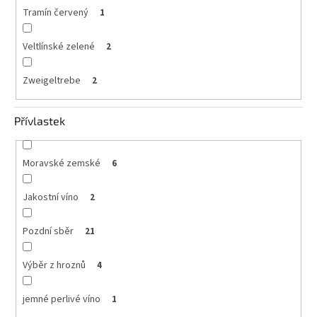
Tramín červený
1
Veltlínské zelené
2
Zweigeltrebe
2
Přívlastek
Moravské zemské
6
Jakostní víno
2
Pozdní sběr
21
Výběr z hroznů
4
jemné perlivé víno
1