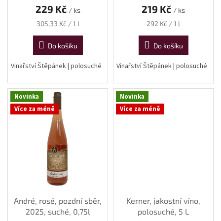
229 Kč
219 Kč
/ ks
/ ks
Měrná
Měrná
305,33 Kč / 1 l
292 Kč / 1 l
cena:
cena:
Do košíku
Do košíku
Vinařství Štěpánek | polosuché
Vinařství Štěpánek | polosuché
Novinka
Novinka
Více za méně
Více za méně
André, rosé, pozdní sběr,
Kerner, jakostní víno,
2025, suché, 0,75l
polosuché, 5 L