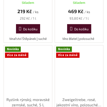
Skladem
Skladem
219 Kč
469 Kč
/ ks
/ ks
Měrná
Měrná
292 Kč / 1 l
93,80 Kč / 1 l
cena:
cena:
Do košíku
Do košíku
Vinařství Štěpánek | suché
Víno Blatel | polosuché
Novinka
Novinka
Více za méně
Více za méně
Ryzlink rýnský, moravské
Zweigeltrebe, rosé,
zemské, suché, 5 L
jakostní víno, polosuché, 5