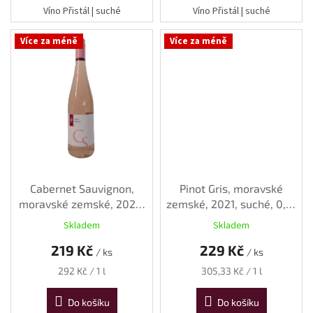
vína
Víno Přistál | suché
Víno Přistál | suché
Delikatesy
Více za méně
Více za méně
k
vínu
Vývrtky
BiB
-
větší
objem
Cabernet Sauvignon,
Pinot Gris, moravské
Ostatní
vína
moravské zemské, 2023,
zemské, 2021, suché, 0,75
polosladké, 0,75 l
l
Skladem
Skladem
Značky
219 Kč
229 Kč
/ ks
/ ks
Měrná
Měrná
292 Kč / 1 l
305,33 Kč / 1 l
Přihlášení
cena:
cena:
Do košíku
Do košíku