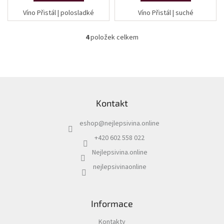
Víno Přistál | polosladké
Víno Přistál | suché
4
položek celkem
O
v
l
á
d
Z
a
á
c
Kontakt
p
í
a
p
eshop
@
nejlepsivina.online
t
r
í
v
+420 602 558 022
k
Nejlepsivina.online
y
v
nejlepsivinaonline
ý
p
i
s
Informace
u
Kontakty