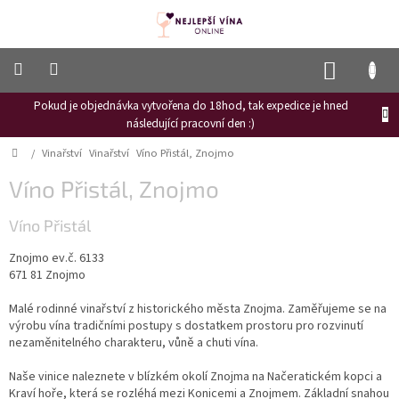
Přejít
na
obsah
NÁKUP
KOŠÍK
Pokud je objednávka vytvořena do 18hod, tak expedice je hned
Frizzante
následující pracovní den :)
Růžové
Domů
/
Vinařství
Vinařství
Víno Přistál, Znojmo
víno
Víno Přistál, Znojmo
Hroznový
mošt
Víno Přistál
Naši
vinaři
Znojmo ev.č. 6133
671 81 Znojmo
Vinné
novinky
Malé rodinné vinařství z historického města Znojma. Zaměřujeme se na
výrobu vína tradičními postupy s dostatkem prostoru pro rozvinutí
Bílé
nezaměnitelného charakteru, vůně a chuti vína.
víno
Naše vinice naleznete v blízkém okolí Znojma na Načeratickém kopci a
Červené
Kraví hoře, která se rozléhá mezi Konicemi a Znojmem. Základní snahou
víno