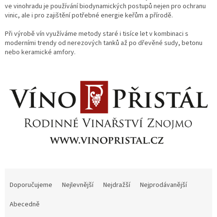
ve vinohradu je používání biodynamických postupů nejen pro ochranu
vinic, ale i pro zajištění potřebné energie keřům a přírodě.
Delikatesy
k
vínu
Při výrobě vín využíváme metody staré i tisíce let v kombinaci s
moderními trendy od nerezových tanků až po dřevěné sudy, betonu
nebo keramické amfory.
Vývrtky
Akční
nabídka
Dárkové
poukazy
Získat
slevu
Blog
Mladé
Ř
a
a
Svatomartinské
Doporučujeme
Nejlevnější
Nejdražší
Nejprodávanější
víno
z
e
Abecedně
Prodej
n
vína