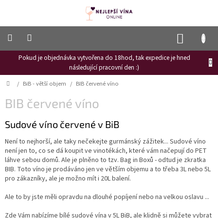
Přejít
na
obsah
NÁKUP
KOŠÍK
Pokud je objednávka vytvořena do 18hod, tak expedice je hned
Frizzante
následující pracovní den :)
Růžové
Domů
/
BiB - větší objem
/
BIB červené víno
víno
BIB červené víno
Hroznový
mošt
Sudové víno červené v BiB
Naši
vinaři
Není to nejhorší, ale taky nečekejte gurmánský zážitek... Sudové víno
není jen to, co se dá koupit ve vinotékách, které vám načepují do PET
Vinné
láhve sebou domů. Ale je plněno to tzv. Bag in Boxů - odtud je zkratka
novinky
BIB. Toto víno je prodáváno jen ve větším objemu a to třeba 3L nebo 5L
pro zákazníky, ale je možno mít i 20L balení.
Bílé
víno
Ale to by jste měli opravdu na dlouhé popíjení nebo na velkou oslavu ...
Červené
Zde Vám nabízíme bílé sudové vína v 5L BiB, ale klidně si můžete vybrat
víno