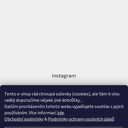
Instagram
Tento e-shop rád chroupá sušenky (cookies), ale Vám k vínu
raději doporučíme nějaké jiné dobrůtky....
Dalším procházením tohoto webu vyjadřujete souhlas s jejich
používáním. Více informací
zde
.
Sledovat na Instagramu
Obchodní podmínky
&
Podmínky ochrany osobních údajů