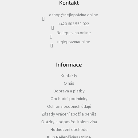
Kontakt
p
a
Akční
eshop
@
nejlepsivina.online
t
nabídka
í
+420 602 558 022
Poslední
láhve
Nejlepsivina.online
skladem
nejlepsivinaonline
Cuvée
vína
Informace
Klarety
Kontakty
Vína
podle
O nás
jakosti
Doprava a platby
Obchodní podmínky
Víno
Ochrana osobních údajů
podle
obsahu
Zásady vrácení zboží a peněz
cukru
Otázky a odpovědi kolem vína
Hodnocení obchodu
Dárkové
Klub Nejlepšívína Online
balení