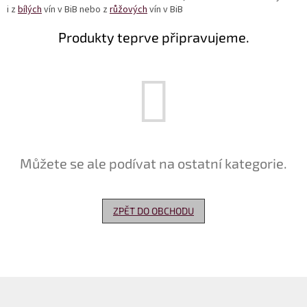
i z
bílých
vín v BiB nebo z
růžových
vín v BiB
Delikatesy
Produkty teprve připravujeme.
k
vínu
Vývrtky
Akční
nabídka
Dárkové
poukazy
Můžete se ale podívat na ostatní kategorie.
Získat
slevu
ZPĚT DO OBCHODU
Blog
Mladé
a
Svatomartinské
víno
Z
Prodej
á
vína