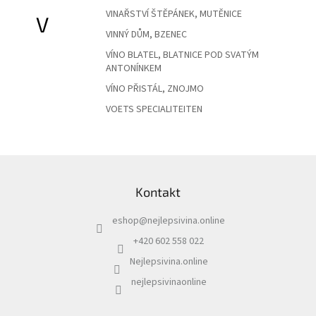
VINAŘSTVÍ ŠTĚPÁNEK, MUTĚNICE
V
Delikatesy
VINNÝ DŮM, BZENEC
k
vínu
VÍNO BLATEL, BLATNICE POD SVATÝM
ANTONÍNKEM
Vývrtky
VÍNO PŘISTÁL, ZNOJMO
Akční
VOETS SPECIALITEITEN
nabídka
Dárkové
poukazy
Z
á
Získat
slevu
Kontakt
p
a
Blog
eshop
@
nejlepsivina.online
t
í
+420 602 558 022
Mladé
a
Nejlepsivina.online
Svatomartinské
víno
nejlepsivinaonline
Prodej
vína