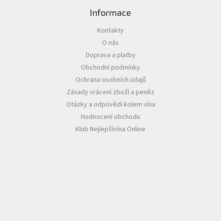
Informace
Akční
nabídka
Kontakty
O nás
Poslední
láhve
Doprava a platby
skladem
Obchodní podmínky
Cuvée
Ochrana osobních údajů
vína
Zásady vrácení zboží a peněz
Otázky a odpovědi kolem vína
Klarety
Hodnocení obchodu
Vína
Klub Nejlepšívína Online
podle
jakosti
Víno
podle
obsahu
cukru
Dárkové
balení