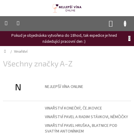
Přejít
na
obsah
NÁKUP
KOŠÍK
Pokud je objednávka vytvořena do 18hod, tak expedice je hned
Frizzante
následující pracovní den :)
Růžové
Domů
/
Vinařství
víno
Všechny značky A-Z
Hroznový
mošt
Naši
N
vinaři
NEJLEPŠÍ VÍNA ONLINE
Vinné
novinky
VINAŘSTVÍ KONEČNÝ, ČEJKOVICE
Bílé
VINAŘSTVÍ PAVEL A RADIM STÁVKOVI, NĚMČIČKY
víno
VINAŘSTVÍ PAVEL HRUŠKA, BLATNICE POD
Červené
SVATÝM ANTONÍNKEM
víno