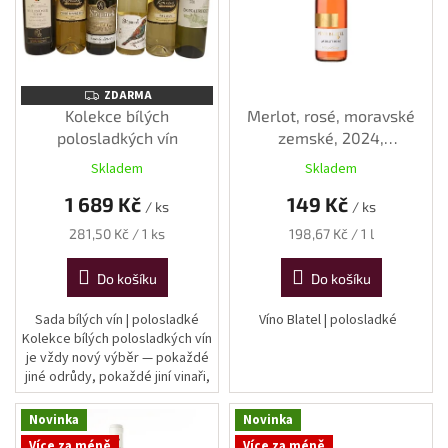
p
r
o
d
u
ZDARMA
ZDARMA
k
Kolekce bílých
Merlot, rosé, moravské
t
polosladkých vín
zemské, 2024,
ů
polosladké, 0,75 l
Skladem
Skladem
1 689 Kč
149 Kč
/ ks
/ ks
Měrná
Měrná
281,50 Kč / 1 ks
198,67 Kč / 1 l
cena:
cena:
Do košíku
Do košíku
Sada bílých vín | polosladké
Víno Blatel | polosladké
Kolekce bílých polosladkých vín
je vždy nový výběr — pokaždé
jiné odrůdy, pokaždé jiní vinaři,
vždy stejný záměr: ukázat, jak
rozmanitá může být...
Novinka
Novinka
Více za méně
Více za méně