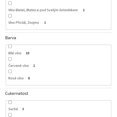
Víno Blatel, Blatnice pod Svatým Antonínkem
2
Víno Přistál, Znojmo
1
Barva
Bílé víno
20
Červené víno
2
Rosé víno
8
Cukernatost
Suché
3