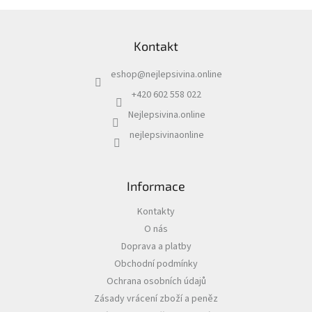
Z
á
Kontakt
p
a
eshop
@
nejlepsivina.online
t
í
+420 602 558 022
Nejlepsivina.online
nejlepsivinaonline
Informace
Kontakty
O nás
Doprava a platby
Obchodní podmínky
Ochrana osobních údajů
Zásady vrácení zboží a peněz