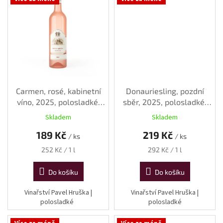
Carmen, rosé, kabinetní
Donauriesling, pozdní
víno, 2025, polosladké,
sběr, 2025, polosladké,
0,75 l
0,75 l
Skladem
Skladem
189 Kč
219 Kč
/ ks
/ ks
Měrná
Měrná
252 Kč / 1 l
292 Kč / 1 l
cena:
cena:
Do košíku
Do košíku
Vinařství Pavel Hruška |
Vinařství Pavel Hruška |
polosladké
polosladké