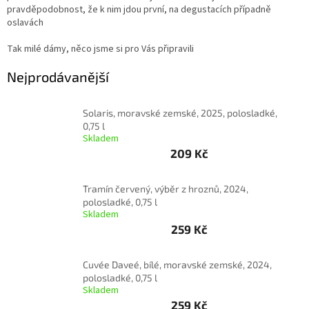
pravděpodobnost, že k nim jdou první, na degustacích případně
oslavách
Delikatesy
k
vínu
Tak milé dámy, něco jsme si pro Vás připravili
Vývrtky
Nejprodávanější
Akční
nabídka
Solaris, moravské zemské, 2025, polosladké,
0,75 l
Skladem
Dárkové
poukazy
209 Kč
Získat
slevu
Tramín červený, výběr z hroznů, 2024,
polosladké, 0,75 l
Blog
Skladem
259 Kč
Mladé
a
Svatomartinské
Cuvée Daveé, bílé, moravské zemské, 2024,
víno
polosladké, 0,75 l
Skladem
Prodej
259 Kč
vína