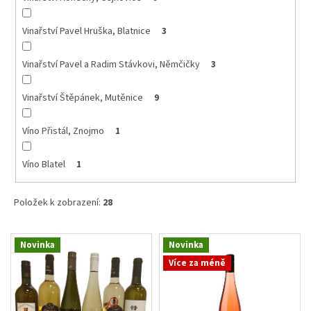
Vinařství Pavel Hruška, Blatnice
3
Vinařství Pavel a Radim Stávkovi, Němčičky
3
Vinařství Štěpánek, Mutěnice
9
Víno Přistál, Znojmo
1
Víno Blatel
1
Položek k zobrazení:
28
V
Novinka
Novinka
ý
Více za méně
p
i
s