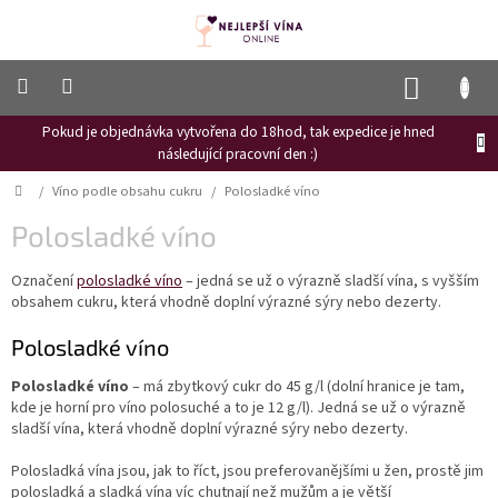
Přejít
na
obsah
NÁKUP
KOŠÍK
Pokud je objednávka vytvořena do 18hod, tak expedice je hned
Frizzante
následující pracovní den :)
Růžové
Domů
/
Víno podle obsahu cukru
/
Polosladké víno
víno
Polosladké víno
Hroznový
mošt
Označení
polosladké víno
– jedná se už o výrazně sladší vína, s vyšším
obsahem cukru, která vhodně doplní výrazné sýry nebo dezerty.
Naši
vinaři
Polosladké víno
Vinné
novinky
Polosladké víno
– má zbytkový cukr do 45 g/l (dolní hranice je tam,
kde je horní pro víno polosuché a to je 12 g/l).
Jedná se už o výrazně
Bílé
sladší
vína
, která vhodně doplní výrazné sýry nebo dezerty.
víno
Polosladká vína jsou, jak to říct, jsou preferovanějšími u žen, prostě jim
Červené
polosladká a sladká vína víc chutnají než mužům a je větší
víno