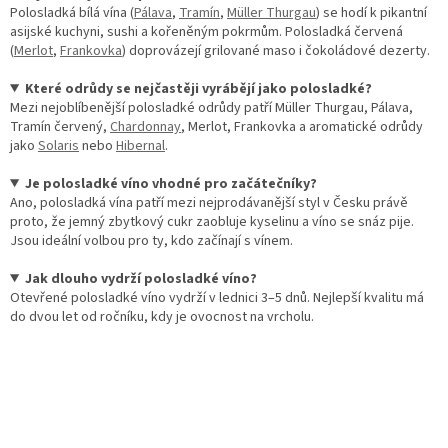
Polosladká bílá vína (
Pálava
,
Tramín
,
Müller Thurgau
) se hodí k pikantní
asijské kuchyni, sushi a kořeněným pokrmům. Polosladká červená
(
Merlot
,
Frankovka
) doprovázejí grilované maso i čokoládové dezerty.
Které odrůdy se nejčastěji vyrábějí jako polosladké?
Mezi nejoblíbenější polosladké odrůdy patří Müller Thurgau, Pálava,
Tramín červený,
Chardonnay
, Merlot, Frankovka a aromatické odrůdy
jako
Solaris
nebo
Hibernal
.
Je polosladké víno vhodné pro začátečníky?
Ano, polosladká vína patří mezi nejprodávanější styl v Česku právě
proto, že jemný zbytkový cukr zaobluje kyselinu a víno se snáz pije.
Jsou ideální volbou pro ty, kdo začínají s vínem.
Jak dlouho vydrží polosladké víno?
Otevřené polosladké víno vydrží v lednici 3–5 dnů. Nejlepší kvalitu má
do dvou let od ročníku, kdy je ovocnost na vrcholu.