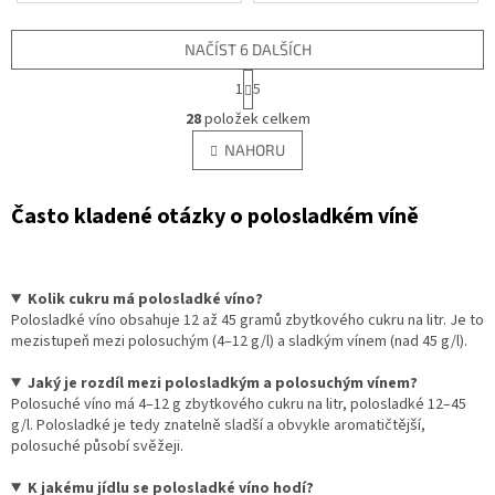
NAČÍST 6 DALŠÍCH
S
1
5
t
O
r
28
položek celkem
v
á
l
NAHORU
n
á
k
d
o
v
Často kladené otázky o polosladkém víně
a
á
c
n
í
í
p
r
Kolik cukru má polosladké víno?
v
Polosladké víno obsahuje 12 až 45 gramů zbytkového cukru na litr. Je to
k
mezistupeň mezi polosuchým (4–12 g/l) a sladkým vínem (nad 45 g/l).
y
v
Jaký je rozdíl mezi polosladkým a polosuchým vínem?
ý
Polosuché víno má 4–12 g zbytkového cukru na litr, polosladké 12–45
p
g/l. Polosladké je tedy znatelně sladší a obvykle aromatičtější,
i
polosuché působí svěžeji.
s
u
K jakému jídlu se polosladké víno hodí?