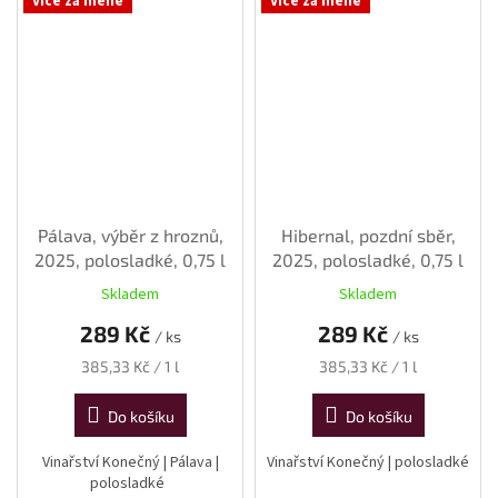
Více za méně
Více za méně
Pálava, výběr z hroznů,
Hibernal, pozdní sběr,
2025, polosladké, 0,75 l
2025, polosladké, 0,75 l
Skladem
Skladem
289 Kč
289 Kč
/ ks
/ ks
Měrná
Měrná
385,33 Kč / 1 l
385,33 Kč / 1 l
cena:
cena:
Do košíku
Do košíku
Vinařství Konečný | Pálava |
Vinařství Konečný | polosladké
polosladké