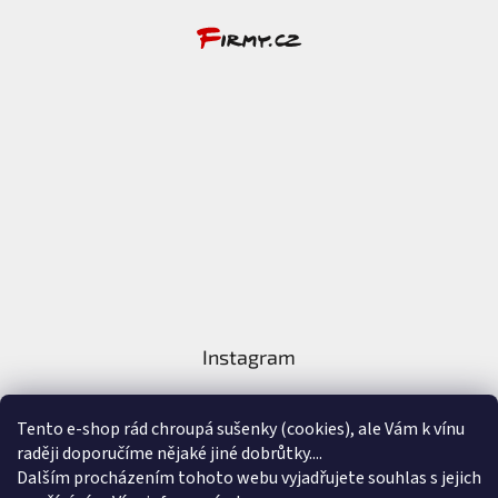
Instagram
Tento e-shop rád chroupá sušenky (cookies), ale Vám k vínu
raději doporučíme nějaké jiné dobrůtky....
Dalším procházením tohoto webu vyjadřujete souhlas s jejich