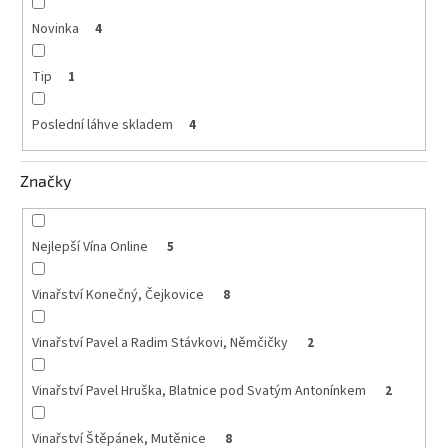
vína
Novinka
4
Delikatesy
k
Tip
1
vínu
Poslední láhve skladem
4
Vývrtky
BiB
Značky
-
větší
objem
Nejlepší Vína Online
5
Ostatní
vína
Vinařství Konečný, Čejkovice
8
Značky
Vinařství Pavel a Radim Stávkovi, Němčičky
2
Vinařství Pavel Hruška, Blatnice pod Svatým Antonínkem
2
Přihlášení
Vinařství Štěpánek, Mutěnice
8