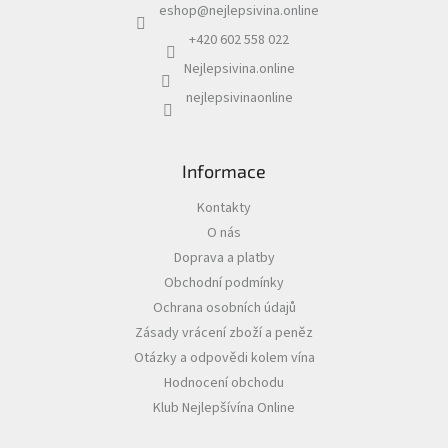
eshop
@
nejlepsivina.online
t
í
+420 602 558 022
Nejlepsivina.online
nejlepsivinaonline
Informace
Kontakty
O nás
Doprava a platby
Obchodní podmínky
Ochrana osobních údajů
Zásady vrácení zboží a peněz
Otázky a odpovědi kolem vína
Hodnocení obchodu
Klub Nejlepšívína Online