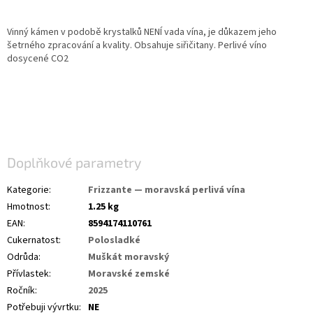
2
Vinný kámen v podobě krystalků NENÍ vada vína, je důkazem jeho
šetrného zpracování a kvality. Obsahuje siřičitany. Perlivé víno
dosycené CO2
Doplňkové parametry
Kategorie
:
Frizzante — moravská perlivá vína
Hmotnost
:
1.25 kg
EAN
:
8594174110761
Cukernatost
:
Polosladké
Odrůda
:
Muškát moravský
Přívlastek
:
Moravské zemské
Ročník
:
2025
Potřebuji vývrtku
:
NE