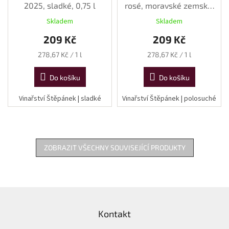
2025, sladké, 0,75 l
rosé, moravské zemské,
2025, polosuché, 0,75 l
Skladem
Skladem
209 Kč
209 Kč
Měrná
Měrná
278,67 Kč / 1 l
278,67 Kč / 1 l
cena:
cena:
Do košíku
Do košíku
Vinařství Štěpánek | sladké
Vinařství Štěpánek | polosuché
ZOBRAZIT VŠECHNY SOUVISEJÍCÍ PRODUKTY
Z
á
Kontakt
p
a