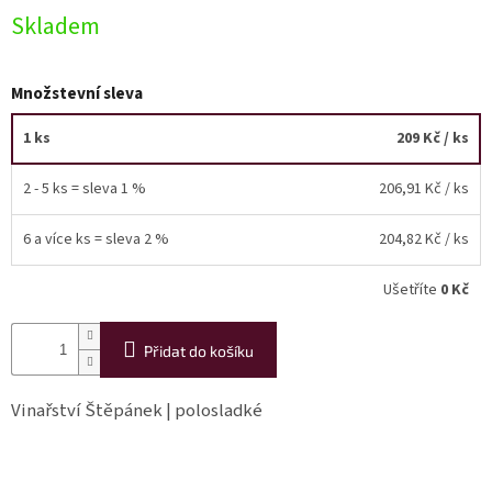
Skladem
Akční
nabídka
Množstevní sleva
Poslední
láhve
skladem
1 ks
209 Kč
/ ks
Cuvée
2 - 5 ks = sleva 1 %
206,91 Kč
/ ks
vína
Klarety
6 a více ks = sleva 2 %
204,82 Kč
/ ks
Vína
Ušetříte
0 Kč
podle
jakosti
Přidat do košíku
Víno
podle
obsahu
Vinařství Štěpánek | polosladké
cukru
Dárkové
balení