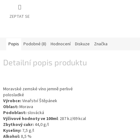
vína
Delikatesy
ZEPTAT SE
k
vínu
Vývrtky
Popis
Podobné (8)
Hodnocení
Diskuze
Značka
BiB
-
Detailní popis produktu
větší
objem
Ostatní
vína
Moravské zemské víno jemně perlivé
polosladké
Výrobce:
Vinařství Štěpánek
Značky
Oblast:
Morava
Podoblast:
slovácká
Výživové hodnoty ve 100ml
: 287 kJ/69 kcal
Přihlášení
Zbytkový cukr:
44,0 g/l
Kyseliny:
7,5 g/l
Alkohol:
8,5 %