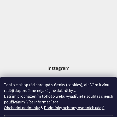
Instagram
Tento e-shop rád chroupá sušenky (cookies), ale Vám k vínu
raději doporučíme nějaké jiné dobrůtky....
Dalším procházením tohoto webu vyjadřujete souhlas s jejich
používáním. Více informací
zde
.
Sledovat na Instagramu
Obchodní podmínky
&
Podmínky ochrany osobních údajů