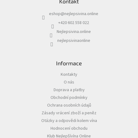
Kontakt
p
a
eshop
@
nejlepsivina.online
t
í
+420 602 558 022
Nejlepsivina.online
nejlepsivinaonline
Informace
Kontakty
O nás
Doprava a platby
Obchodní podmínky
Ochrana osobních údajů
Zásady vrácení zboží a peněz
Otázky a odpovědi kolem vína
Hodnocení obchodu
Klub Nejlepšívína Online