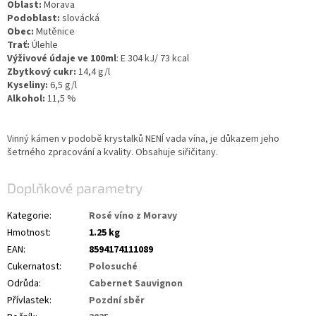
Oblast:
Morava
Podoblast:
slovácká
Obec:
Mutěnice
Trať:
Úlehle
Výživové údaje ve 100ml
: E 304 kJ/ 73 kcal
Zbytkový cukr:
14,4 g/l
Kyseliny:
6,5 g/l
Alkohol:
11,5 %
Vinný kámen v podobě krystalků NENÍ vada vína, je důkazem jeho
šetrného zpracování a kvality. Obsahuje siřičitany.
Doplňkové parametry
Kategorie
:
Rosé víno z Moravy
Hmotnost
:
1.25 kg
EAN
:
8594174111089
Cukernatost
:
Polosuché
Odrůda
:
Cabernet Sauvignon
Přívlastek
:
Pozdní sběr