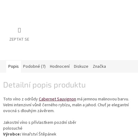
vína
Delikatesy
k
vínu
ZEPTAT SE
Vývrtky
BiB
-
větší
Popis
Podobné (7)
Hodnocení
Diskuze
Značka
objem
Detailní popis produktu
Ostatní
vína
Toto víno z odrůdy
Cabernet Sauvignon
má jemnou malinovou barvu.
Značky
Velmi intenzivní vůně černého rybízu, malin a jahod. Chuť je elegantní
ovocná s dlouhým závěrem.
Přihlášení
Jakostní víno s přívlastkem pozdní sběr
polosuché
Výrobce:
Vinařství Štěpánek