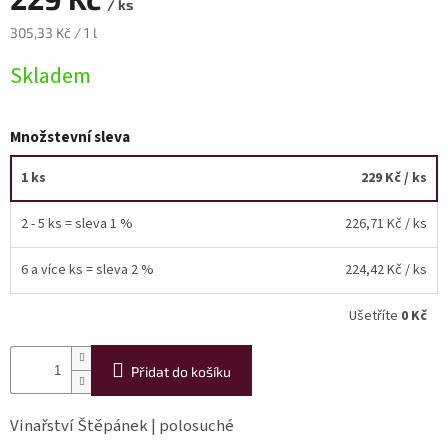
/ ks
Měrná
305,33 Kč / 1 l
Akční
cena:
nabídka
Skladem
Poslední
láhve
skladem
Množstevní sleva
Cuvée
vína
1 ks
229 Kč
/ ks
Klarety
2 - 5 ks = sleva 1 %
226,71 Kč
/ ks
Vína
podle
6 a více ks = sleva 2 %
224,42 Kč
/ ks
jakosti
Ušetříte
0 Kč
Víno
podle
obsahu
Přidat do košíku
cukru
Vinařství Štěpánek | polosuché
Dárkové
balení