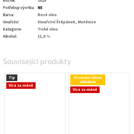
Ročník
:
2025
Potřebuji vývrtku
:
NE
Barva
:
Rosé víno
Vinařství
:
Vinařství Štěpánek, Mutěnice
Kategorie
:
Tiché víno
Alkohol
:
11,5 %
Související produkty
Tip
Poslední láhve
skladem
Více za méně
Více za méně