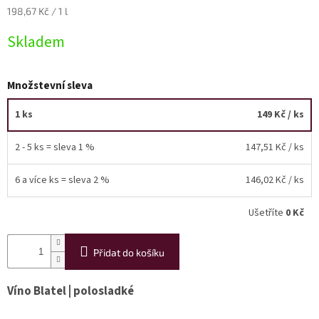
Měrná
198,67 Kč / 1 l
cena:
Akční
nabídka
Skladem
Poslední
láhve
Množstevní sleva
skladem
Cuvée
1 ks
149 Kč
/ ks
vína
2 - 5 ks = sleva 1 %
147,51 Kč
/ ks
Klarety
6 a více ks = sleva 2 %
146,02 Kč
/ ks
Vína
podle
jakosti
Ušetříte
0 Kč
Víno
podle
Přidat do košíku
obsahu
cukru
Víno Blatel | polosladké
Dárkové
balení