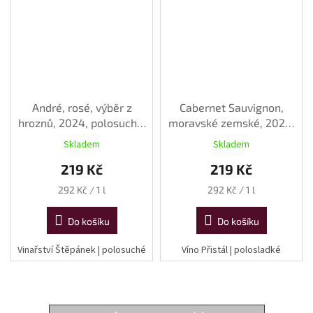
André, rosé, výběr z
Cabernet Sauvignon,
hroznů, 2024, polosuché,
moravské zemské, 2023,
0,75l
polosladké, 0,75 l
Skladem
Skladem
219 Kč
219 Kč
Měrná
Měrná
292 Kč / 1 l
292 Kč / 1 l
cena:
cena:
Do košíku
Do košíku
Vinařství Štěpánek | polosuché
Víno Přistál | polosladké