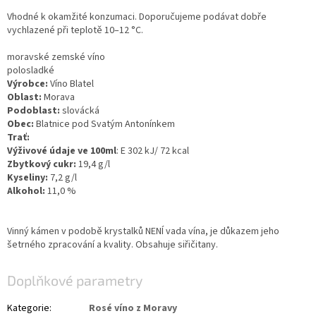
Vhodné k okamžité konzumaci.
Doporučujeme podávat dobře
vychlazené při teplotě 10–12 °C.
moravské zemské víno
polosladké
Výrobce:
Víno Blatel
Oblast:
Morava
Podoblast:
slovácká
Obec:
Blatnice pod Svatým Antonínkem
Trať:
Výživové údaje ve 100ml
: E 302 kJ/ 72 kcal
Zbytkový cukr:
19,4 g/l
Kyseliny:
7,2 g/l
Alkohol:
11,0 %
Vinný kámen v podobě krystalků NENÍ vada vína, je důkazem jeho
šetrného zpracování a kvality. Obsahuje siřičitany.
Doplňkové parametry
Kategorie
:
Rosé víno z Moravy