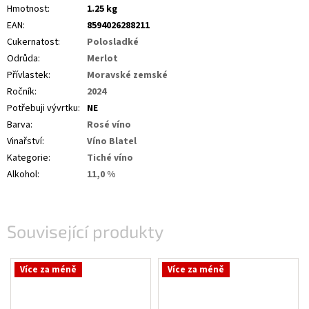
Hmotnost
:
1.25 kg
EAN
:
8594026288211
Cukernatost
:
Polosladké
Odrůda
:
Merlot
Přívlastek
:
Moravské zemské
Ročník
:
2024
Potřebuji vývrtku
:
NE
Barva
:
Rosé víno
Vinařství
:
Víno Blatel
Kategorie
:
Tiché víno
Alkohol
:
11,0 %
Související produkty
Více za méně
Více za méně