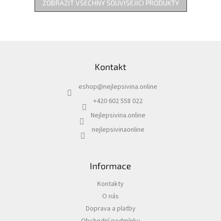
ZOBRAZIT VŠECHNY SOUVISEJÍCÍ PRODUKTY
Z
á
Kontakt
p
a
eshop
@
nejlepsivina.online
t
í
+420 602 558 022
Nejlepsivina.online
nejlepsivinaonline
Informace
Kontakty
O nás
Doprava a platby