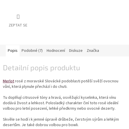
vína
Delikatesy
k
vínu
ZEPTAT SE
Vývrtky
BiB
Popis
Podobné (7)
Hodnocení
Diskuze
Značka
-
větší
objem
Detailní popis produktu
Ostatní
Merlot
rosé z moravské Slovácké podoblasti potěší svěží ovocnou
vína
vůní, která plynule přechází i do chuti.
Značky
Tu doplňují citrusové tóny a hravá, osvěžující kyselinka, která vínu
dodává živost a lehkost. Polosladký charakter činí toto rosé ideální
volbou pro letní posezení, lehké předkrmy nebo ovocné dezerty.
Přihlášení
Skvěle se hodí i k jemné úpravě drůbeže, čerstvým sýrům a lehkým
desertům. Je také dobrou volbou pro bowli.