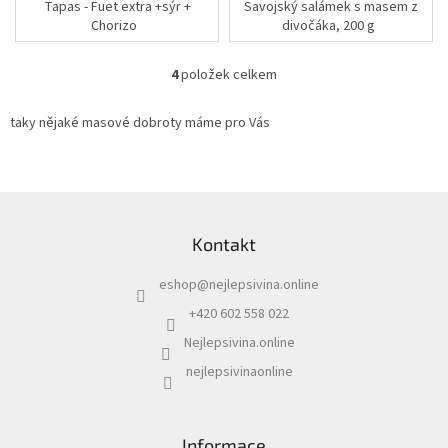
Tapas - Fuet extra +sýr +
Savojský salámek s masem z
Chorizo
divočáka, 200 g
4
položek celkem
O
v
l
taky nějaké masové dobroty máme pro Vás
á
d
a
c
Z
í
á
p
Kontakt
p
r
a
v
eshop
@
nejlepsivina.online
t
k
í
y
+420 602 558 022
v
Nejlepsivina.online
ý
p
nejlepsivinaonline
i
s
u
Informace