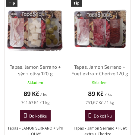
Tip
Tip
vína
ý
p
Delikatesy
i
k
vínu
s
p
r
Vývrtky
o
d
BiB
-
u
větší
objem
k
Tapas, Jamon Serrano +
Tapas, Jamon Serrano +
t
sýr + olivy 120 g
Fuet extra + Chorizo 120 g
ů
Ostatní
Skladem
Skladem
vína
89 Kč
89 Kč
/ ks
/ ks
Značky
Měrná
Měrná
741,67 Kč / 1 kg
741,67 Kč / 1 kg
cena:
cena:
Do košíku
Do košíku
Přihlášení
Tapas - JAMON SERRANO + SÝR
Tapas - Jamon Serrano + Fuet
+ OLIVY
extra + Chorizo