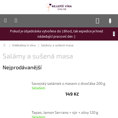
Přejít
na
obsah
NÁKUP
KOŠÍK
Pokud je objednávka vytvořena do 18hod, tak expedice je hned
Frizzante
následující pracovní den :)
Růžové
Domů
/
Delikatesy k vínu
/
Salámy a sušená masa
víno
Salámy a sušená masa
Hroznový
mošt
Nejprodávanější
Naši
vinaři
Savojský salámek s masem z divočáka 200 g
Vinné
Skladem
novinky
149 Kč
Bílé
víno
Tapas, Jamon Serrano + sýr + olivy 120 g
Červené
Skladem
víno