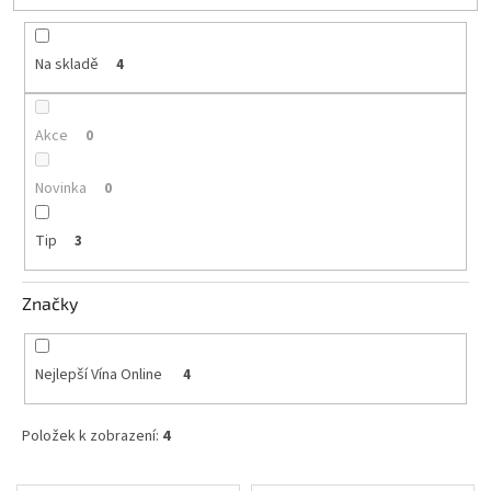
t
ů
Akční
nabídka
Na skladě
4
Poslední
láhve
skladem
Akce
0
Cuvée
Novinka
0
vína
Klarety
Tip
3
Vína
podle
Značky
jakosti
Víno
Nejlepší Vína Online
4
podle
obsahu
cukru
Položek k zobrazení:
4
Dárkové
V
balení