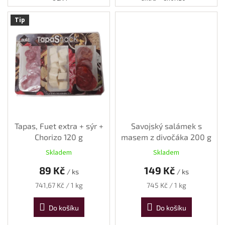
Tip
Tapas, Fuet extra + sýr +
Savojský salámek s
Chorizo 120 g
masem z divočáka 200 g
Skladem
Skladem
89 Kč
149 Kč
/ ks
/ ks
Měrná
Měrná
741,67 Kč / 1 kg
745 Kč / 1 kg
cena:
cena:
Do košíku
Do košíku