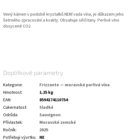
2
Vinný kámen v podobě krystalků NENÍ vada vína, je důkazem jeho
šetrného zpracování a kvality. Obsahuje siřičitany. Perlivé víno
dosycené CO2
Doplňkové parametry
Kategorie
:
Frizzante — moravská perlivá vína
Hmotnost
:
1.25 kg
EAN
:
8594174110754
Cukernatost
:
Sladké
Odrůda
:
Sauvignon
Přívlastek
:
Moravské zemské
Ročník
:
2025
Potřebuji vývrtku
:
NE