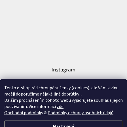
Instagram
Tento e-shop rád chroupá sušenky (cookies), ale Vám k vínu
raději doporučíme nějaké jiné dobrůtky....
Dalším procházením tohoto webu vyjadřujete souhlas s jejich
používáním. Více informací
zde
.
Sledovat na Instagramu
Obchodní podmínky
&
Podmínky ochrany osobních údajů
Vytvořil Shoptet
&
Nastavení