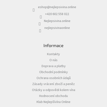
a
eshop
@
nejlepsivina.online
t
í
+420 602 558 022
Nejlepsivina.online
nejlepsivinaonline
Informace
Kontakty
O nás
Doprava a platby
Obchodní podmínky
Ochrana osobních údajů
Zásady vrácení zboží a peněz
Otázky a odpovědi kolem vína
Hodnocení obchodu
Klub Nejlepšívína Online