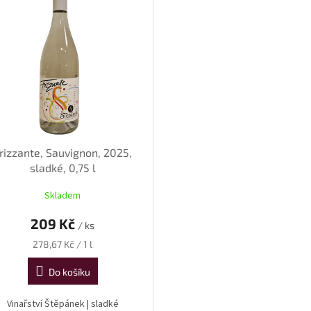
rizzante, Sauvignon, 2025,
sladké, 0,75 l
Skladem
209 Kč
/ ks
Měrná
278,67 Kč / 1 l
cena:
Do košíku
Vinařství Štěpánek | sladké