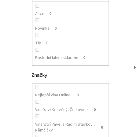
p
i
r
a
s
o
n
Akce
0
p
d
e
r
u
l
Novinka
0
o
k
d
t
Tip
0
u
ů
k
Poslední láhve skladem
0
t
ů
F
Značky
Nejlepší Vína Online
0
Vinařství Konečný, Čejkovice
0
Vinařství Pavel a Radim Stávkovi,
0
Němčičky