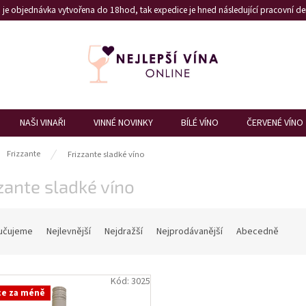
je objednávka vytvořena do 18hod, tak expedice je hned následující pracovní den
NAŠI VINAŘI
VINNÉ NOVINKY
BÍLÉ VÍNO
ČERVENÉ VÍNO
ů
Frizzante
Frizzante sladké víno
zante sladké víno
učujeme
Nejlevnější
Nejdražší
Nejprodávanější
Abecedně
Kód:
3025
ce za méně