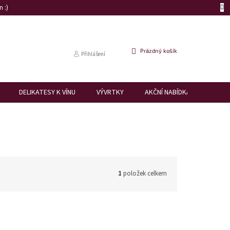
 :)
NÁKUPNÍ
Prázdný košík
Přihlášení
KOŠÍK
DELIKATESY K VÍNU
VÝVRTKY
AKČNÍ NABÍDKA
DÁRK
1
položek celkem