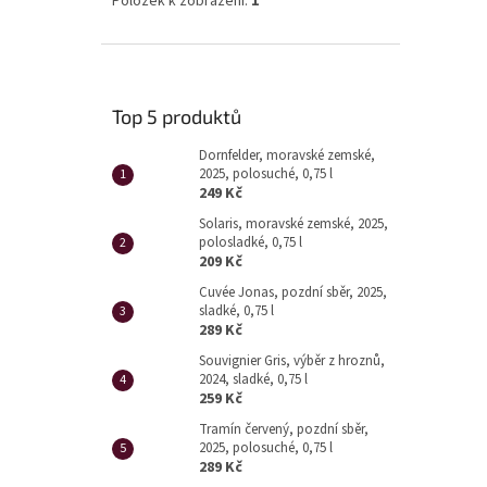
Položek k zobrazení:
1
Top 5 produktů
Dornfelder, moravské zemské,
2025, polosuché, 0,75 l
249 Kč
Solaris, moravské zemské, 2025,
polosladké, 0,75 l
209 Kč
Cuvée Jonas, pozdní sběr, 2025,
sladké, 0,75 l
289 Kč
Souvignier Gris, výběr z hroznů,
2024, sladké, 0,75 l
259 Kč
Tramín červený, pozdní sběr,
2025, polosuché, 0,75 l
289 Kč