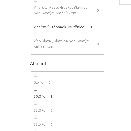
Vinařství Pavel Hruška, Blatnice
0
pod Svatým Antonínkem
Vinařství Štěpánek, Mutěnice
1
Víno Blatel, Blatnice pod Svatým
0
Antonínkem
Alkohol
9,5 %
0
10,0 %
1
11,0 %
0
11,5 %
0