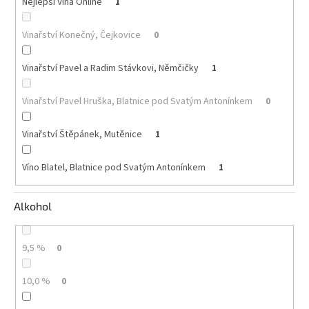
Nejlepší Vína Online
1
Akční
Vinařství Konečný, Čejkovice
0
nabídka
Poslední
Vinařství Pavel a Radim Stávkovi, Němčičky
1
láhve
skladem
Vinařství Pavel Hruška, Blatnice pod Svatým Antonínkem
0
Cuvée
vína
Vinařství Štěpánek, Mutěnice
1
Klarety
Víno Blatel, Blatnice pod Svatým Antonínkem
1
Vína
podle
jakosti
Alkohol
Víno
podle
9,5 %
0
obsahu
cukru
10,0 %
0
Dárkové
balení