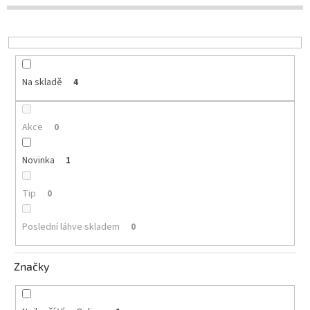
d
u
Delikatesy
k
k
t
vínu
ů
Vývrtky
Na skladě
4
Akční
nabídka
Akce
0
Dárkové
poukazy
Novinka
1
Získat
slevu
Tip
0
Blog
Poslední láhve skladem
0
Mladé
a
Svatomartinské
Značky
víno
Prodej
vína