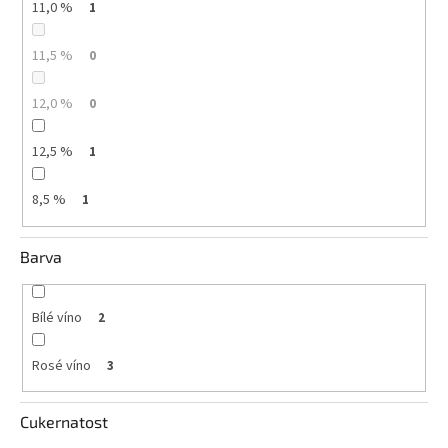
11,0 %
1
vína
Delikatesy
11,5 %
0
k
vínu
12,0 %
0
Vývrtky
12,5 %
1
BiB
-
8,5 %
1
větší
objem
Barva
Ostatní
vína
Bílé víno
2
Značky
Rosé víno
3
Přihlášení
Cukernatost