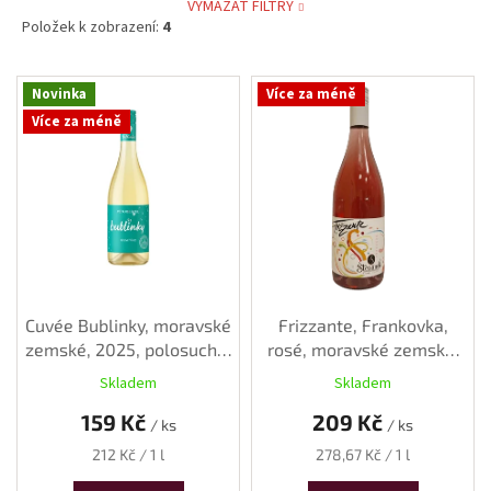
VYMAZAT FILTRY
Položek k zobrazení:
4
V
Novinka
Více za méně
ý
Více za méně
p
i
s
p
r
o
d
u
k
Cuvée Bublinky, moravské
Frizzante, Frankovka,
t
zemské, 2025, polosuché,
rosé, moravské zemské,
ů
0,75 l
2025, polosuché, 0,75 l
Skladem
Skladem
159 Kč
209 Kč
/ ks
/ ks
Měrná
Měrná
212 Kč / 1 l
278,67 Kč / 1 l
cena:
cena: