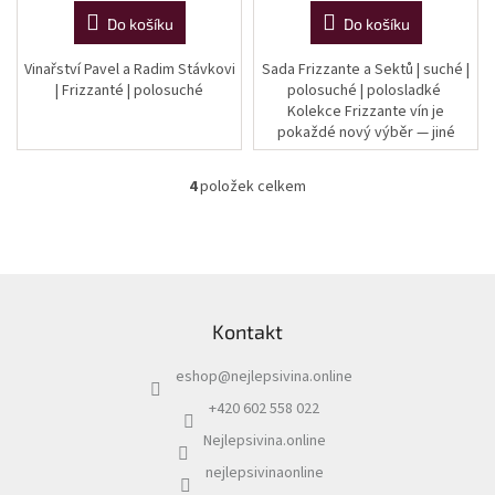
Do košíku
Do košíku
Vinařství Pavel a Radim Stávkovi
Sada Frizzante a Sektů | suché |
| Frizzanté | polosuché
polosuché | polosladké
Kolekce Frizzante vín je
pokaždé nový výběr — jiné
odrůdy, jiní vinaři, stejný záměr:
ukázat, jak rozmanitý svět...
4
položek celkem
O
v
l
á
d
Z
a
á
c
Kontakt
p
í
a
p
eshop
@
nejlepsivina.online
t
r
í
v
+420 602 558 022
k
Nejlepsivina.online
y
v
nejlepsivinaonline
ý