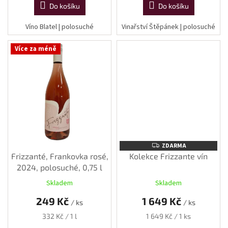
Do košíku
Do košíku
Víno Blatel | polosuché
Vinařství Štěpánek | polosuché
Více za méně
ZDARMA
ZDARMA
Frizzanté, Frankovka rosé,
Kolekce Frizzante vín
2024, polosuché, 0,75 l
Skladem
Skladem
249 Kč
1 649 Kč
/ ks
/ ks
Měrná
Měrná
332 Kč / 1 l
1 649 Kč / 1 ks
cena:
cena: