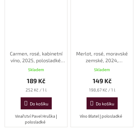
Carmen, rosé, kabinetní
Merlot, rosé, moravské
víno, 2025, polosladké,
zemské, 2024,
0,75 l
polosladké, 0,75 l
Skladem
Skladem
189 Kč
149 Kč
Měrná
Měrná
252 Kč / 1 l
198,67 Kč / 1 l
cena:
cena:
Do košíku
Do košíku
Vinařství Pavel Hruška |
Víno Blatel | polosladké
polosladké