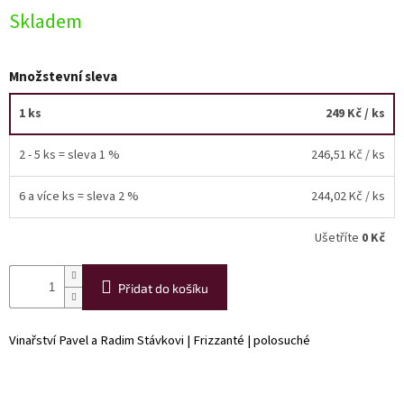
Skladem
Akční
nabídka
Množstevní sleva
Poslední
láhve
skladem
1 ks
249 Kč
/ ks
Cuvée
2 - 5 ks = sleva 1 %
246,51 Kč
/ ks
vína
Klarety
6 a více ks = sleva 2 %
244,02 Kč
/ ks
Vína
Ušetříte
0 Kč
podle
jakosti
Přidat do košíku
Víno
podle
obsahu
Vinařství Pavel a Radim Stávkovi | Frizzanté | polosuché
cukru
Dárkové
balení