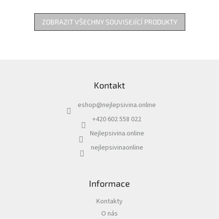
ZOBRAZIT VŠECHNY SOUVISEJÍCÍ PRODUKTY
Z
á
Kontakt
p
a
eshop
@
nejlepsivina.online
t
í
+420 602 558 022
Nejlepsivina.online
nejlepsivinaonline
Informace
Kontakty
O nás