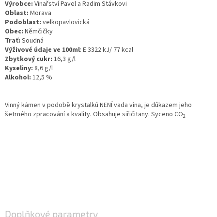
Výrobce:
Vinařství Pavel a Radim Stávkovi
Oblast:
Morava
Podoblast:
velkopavlovická
Obec:
Němčičky
Trať:
Soudná
Výživové údaje ve 100ml
: E 3322 kJ/ 77 kcal
Zbytkový cukr:
16,3 g/l
Kyseliny:
8,6 g/l
Alkohol:
12,5 %
Vinný kámen v podobě krystalků NENÍ vada vína, je důkazem jeho
šetrného zpracování a kvality. Obsahuje siřičitany. Syceno
CO
2
Doplňkové parametry