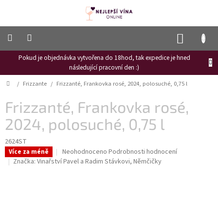
Přejít
na
obsah
NÁKUP
KOŠÍK
Pokud je objednávka vytvořena do 18hod, tak expedice je hned
Frizzante
následující pracovní den :)
Růžové
Domů
/
Frizzante
/
Frizzanté, Frankovka rosé, 2024, polosuché, 0,75 l
víno
Frizzanté, Frankovka rosé,
Hroznový
mošt
2024, polosuché, 0,75 l
Naši
vinaři
2624ST
Průměrné
Neohodnoceno
Podrobnosti hodnocení
Více za méně
Vinné
hodnocení
Značka:
Vinařství Pavel a Radim Stávkovi, Němčičky
novinky
produktu
je
Bílé
0,0
víno
z
5
Červené
hvězdiček.
víno