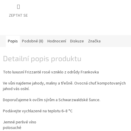
vína
Delikatesy
ZEPTAT SE
k
vínu
Vývrtky
Popis
Podobné (8)
Hodnocení
Diskuze
Značka
BiB
-
Detailní popis produktu
větší
objem
Toto luxusní Frizzanté rosé vzniklo z odrůdy Frankovka
Ostatní
vína
Ve vůni najdeme jahody, maliny a třešně. Ovocná chuť kompotovaných
jahod vás oslní.
Značky
Doporučujeme k ovčím sýrům a Schwarzwaldské šunce.
Podávejte vychlazené na teplotu 6–8 °C
Přihlášení
Jemné perlivé víno
polosuché