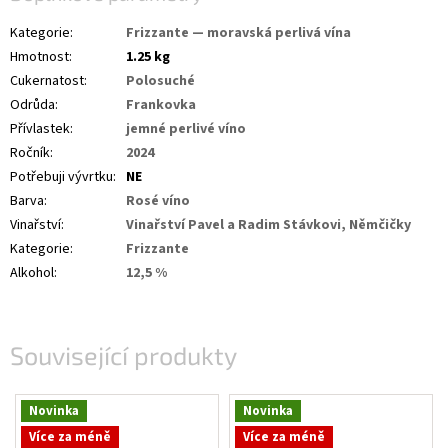
Kategorie
:
Frizzante — moravská perlivá vína
Hmotnost
:
1.25 kg
Cukernatost
:
Polosuché
Odrůda
:
Frankovka
Přívlastek
:
jemné perlivé víno
Ročník
:
2024
Potřebuji vývrtku
:
NE
Barva
:
Rosé víno
Vinařství
:
Vinařství Pavel a Radim Stávkovi, Němčičky
Kategorie
:
Frizzante
Alkohol
:
12,5 %
Související produkty
Novinka
Novinka
Více za méně
Více za méně