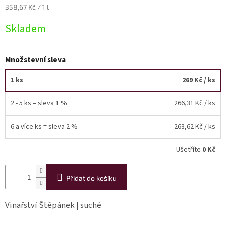
Měrná
358,67 Kč / 1 l
cena:
Akční
Skladem
nabídka
Poslední
láhve
Množstevní sleva
skladem
1 ks
269 Kč
/ ks
Cuvée
vína
2 - 5 ks = sleva 1 %
266,31 Kč
/ ks
Klarety
6 a více ks = sleva 2 %
263,62 Kč
/ ks
Vína
podle
jakosti
Ušetříte
0 Kč
Víno
podle
Přidat do košíku
obsahu
cukru
Vinařství Štěpánek | suché
Dárkové
balení