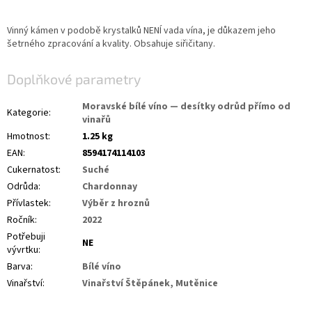
Vinný kámen v podobě krystalků NENÍ vada vína, je důkazem jeho
šetrného zpracování a kvality. Obsahuje siřičitany.
Doplňkové parametry
Moravské bílé víno — desítky odrůd přímo od
Kategorie
:
vinařů
Hmotnost
:
1.25 kg
EAN
:
8594174114103
Cukernatost
:
Suché
Odrůda
:
Chardonnay
Přívlastek
:
Výběr z hroznů
Ročník
:
2022
Potřebuji
NE
vývrtku
:
Barva
:
Bílé víno
Vinařství
:
Vinařství Štěpánek, Mutěnice