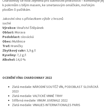
Chardonnay se hodí zejména pro slavnostní příležitosti – kombinujte jej
k pokrmům s bílým masem, ke smetanovým omáčkám, mořským
plodům či paštikám.
Jakostní víno s přívlastkem výběr z hroznů
suché
Výrobce:
Vinařství Štěpánek
Oblast:
Morava
Podoblast:
slovácká
Obec:
Mutěnice
Trať:
Hraničky
Zbytkový cukr:
3,9 g/l
Kyseliny:
7,2 g/l
Alkohol:
14,0 %
OCENĚNÍ VÍNA CHARDONNAY 2022
Zlatá medaile: NÁRODNÍ SOUTĚŽ VÍN, PODOBLAST SLOVÁCKÁ
2023
Zlatá medaile: VALTICKÉ VINNÉ TRHY
Stříbrná medaile: VINUM JUVENALE 2022
Zlatá medaile: VINALIES INTERNATIONALES PARIS