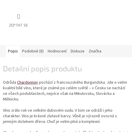
vína
Delikatesy
k
vínu
ZEPTAT SE
Vývrtky
Popis
Podobné (8)
Hodnocení
Diskuze
Značka
BiB
-
větší
objem
Detailní popis produktu
Ostatní
Odrůda
Chardonnay
pochází z francouzského Burgundska. Jde o velmi
vína
kvalitní bílé víno, které je známé po celém světě – v Česku se nachází
ve všech podoblastech, nejvíce však na Mikulovsku, Slovácku a
Mělnicku.
Značky
Víno zrálo rok ve velkém dubovém sudu. V tom se odráží i jeho
Přihlášení
charakter. Víno je krásné zlatavé barvy. Vůně je výrazně ovocná s
jemným dotekem dřeva. Chuť je velmi plná a komplexní.