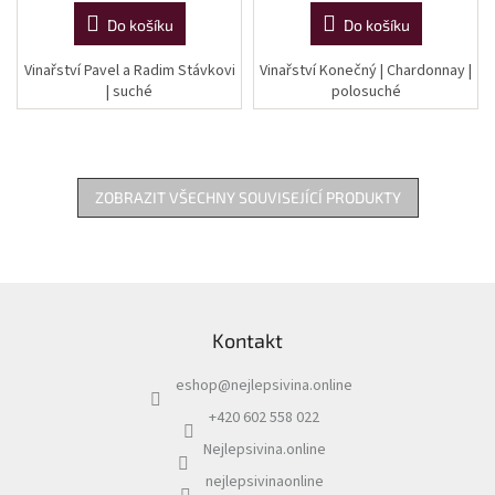
Do košíku
Do košíku
Vinařství Pavel a Radim Stávkovi
Vinařství Konečný | Chardonnay |
| suché
polosuché
ZOBRAZIT VŠECHNY SOUVISEJÍCÍ PRODUKTY
Z
á
Kontakt
p
a
eshop
@
nejlepsivina.online
t
í
+420 602 558 022
Nejlepsivina.online
nejlepsivinaonline