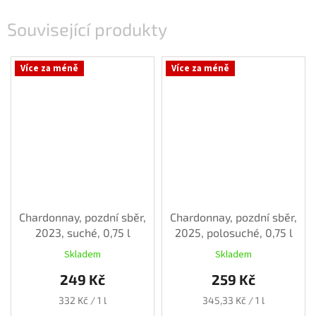
Související produkty
Více za méně
Více za méně
Chardonnay, pozdní sběr,
Chardonnay, pozdní sběr,
2023, suché, 0,75 l
2025, polosuché, 0,75 l
Skladem
Skladem
249 Kč
259 Kč
Měrná
Měrná
332 Kč / 1 l
345,33 Kč / 1 l
cena:
cena: