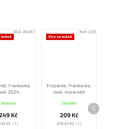
Kód:
2624ST
Kód:
3225
a méně
Více za méně
nté, Frankovka
Frizzante, Frankovka,
osé, 2024,
rosé, moravské
suché, 0,75 l
zemské, 2025,
Skladem
Skladem
polosuché, 0,75 l
Další
produkt
249 Kč
209 Kč
Měrná
Měrná
332 Kč / 1 l
278,67 Kč / 1 l
cena:
cena: