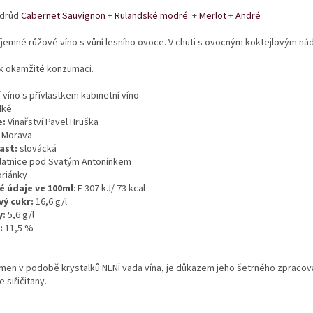
odrůd
Cabernet Sauvignon
+
Rulandské modré
+
Merlot
+
André
íjemné růžové víno s vůní lesního ovoce. V chuti s ovocným koktejlovým n
k okamžité konzumaci.
 víno s přívlastkem kabinetní víno
dké
e:
Vinařství Pavel Hruška
Morava
ast:
slovácká
latnice pod Svatým Antonínkem
oriánky
é údaje ve 100ml
: E 307 kJ/ 73 kcal
ý cukr:
16,6 g/l
y:
5,6 g/l
:
11,5 %
men v podobě krystalků NENÍ vada vína, je důkazem jeho šetrného zpracován
 siřičitany.