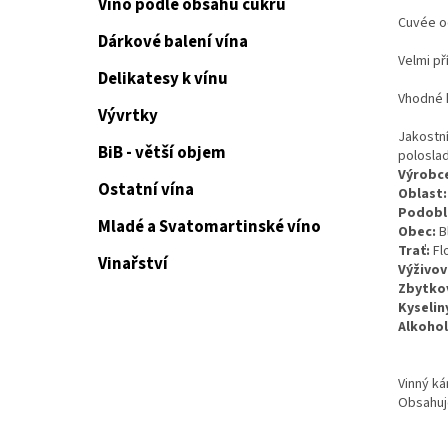
Víno podle obsahu cukru
Cuvée 
Dárkové balení vína
Velmi př
Delikatesy k vínu
Vhodné 
Vývrtky
Jakostní
BiB - větší objem
polosla
Výrobc
Ostatní vína
Oblast:
Podobl
Mladé a Svatomartinské víno
Obec:
B
Trať:
Fl
Vinařství
Výživov
Zbytkov
Kyselin
Alkohol
Vinný ká
Obsahuje