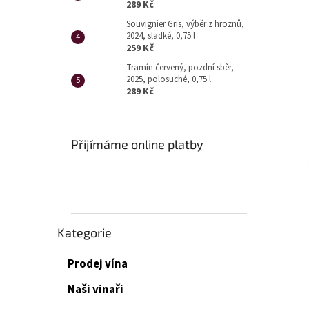
p
289 Kč
a
Souvignier Gris, výběr z hroznů,
n
2024, sladké, 0,75 l
e
259 Kč
l
Tramín červený, pozdní sběr,
2025, polosuché, 0,75 l
289 Kč
Přijímáme online platby
Přeskočit
Kategorie
kategorie
Prodej vína
Naši vinaři