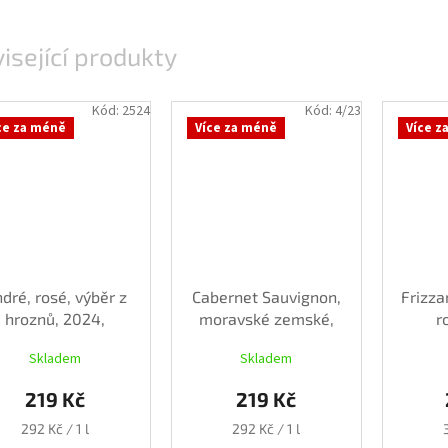
isející produkty
Kód:
2524
Kód:
4/23
ce za méně
Více za méně
Více z
dré, rosé, výběr z
Cabernet Sauvignon,
Frizza
hroznů, 2024,
moravské zemské,
r
polosuché, 0,75l
2023, polosladké,
polo
Skladem
Skladem
0,75 l
219 Kč
219 Kč
Měrná
Měrná
292 Kč / 1 l
292 Kč / 1 l
cena:
cena: