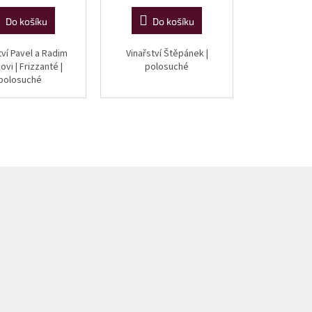
Do košíku
Do košíku
tví Pavel a Radim
Vinařství Štěpánek |
ovi | Frizzanté |
polosuché
polosuché