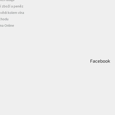
í zboží a peněz
vědi kolem vína
chodu
ína Online
Facebook