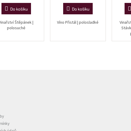
Do košíku
Do košíku
Vinařství Štěpánek |
Víno Přistál | polosladké
Vinařs
polosuché
Stávk
tby
mínky
ích údajů