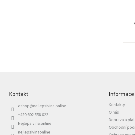
Z
á
p
Kontakt
Informace
a
t
Kontakty
eshop
@
nejlepsivina.online
í
O nás
+420 602 558 022
Doprava a pla
Nejlepsivina.online
Obchodní pod
nejlepsivinaonline
Ochrana osobn