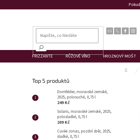
Přejít
Pokud 
na
obsah
FRIZZANTE
RŮŽOVÉ VÍNO
HROZNOVÝ MOŠT
Dom
P
Top 5 produktů
o
s
Dornfelder, moravské zemské,
2025, polosuché, 0,75 l
t
249 Kč
r
Solaris, moravské zemské, 2025,
a
polosladké, 0,75 l
n
209 Kč
n
Cuvée Jonas, pozdní sběr, 2025,
í
sladké, 0,75 l