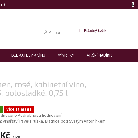
 :)
NÁKUPNÍ
Prázdný košík
Přihlášení
KOŠÍK
DELIKATESY K VÍNU
VÝVRTKY
AKČNÍ NABÍDKA
DÁRK
en, rosé, kabinetní víno,
, polosladké, 0,75 l
a
Více za méně
rné
odnoceno
Podrobnosti hodnocení
cení
a:
Vinařství Pavel Hruška, Blatnice pod Svatým Antonínkem
ktu
 Kč
/ ks