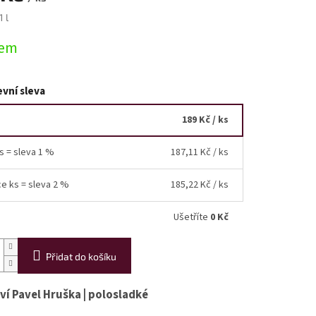
1 l
iček.
dem
vní sleva
189 Kč
/ ks
ks = sleva 1 %
187,11 Kč
/ ks
ce ks = sleva 2 %
185,22 Kč
/ ks
Ušetříte
0 Kč
Přidat do košíku
ví Pavel Hruška | polosladké