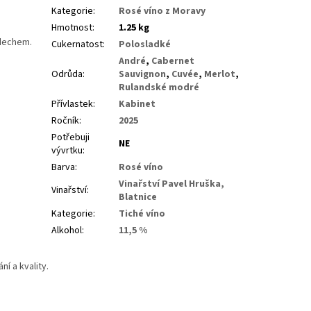
Kategorie
:
Rosé víno z Moravy
Hmotnost
:
1.25 kg
ádechem.
Cukernatost
:
Polosladké
André
,
Cabernet
Odrůda
:
Sauvignon
,
Cuvée
,
Merlot
,
Rulandské modré
Přívlastek
:
Kabinet
Ročník
:
2025
Potřebuji
NE
vývrtku
:
Barva
:
Rosé víno
Vinařství Pavel Hruška,
Vinařství
:
Blatnice
Kategorie
:
Tiché víno
Alkohol
:
11,5 %
í a kvality.