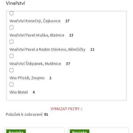
Vinařství
Vinařství Konečný, Čejkovice
27
Vinařství Pavel Hruška, Blatnice
13
Vinařství Pavel a Radim Stávkovi, Němčičky
11
Vinařství Štěpánek, Mutěnice
37
Víno Přistál, Znojmo
2
Víno Blatel
4
VYMAZAT FILTRY
Položek k zobrazení:
91
V
Novinka
Novinka