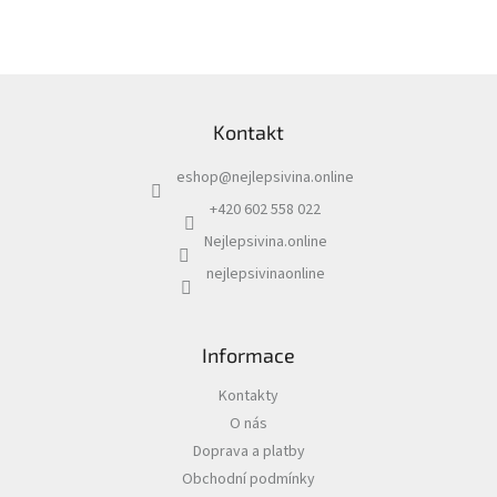
Z
á
Kontakt
p
a
eshop
@
nejlepsivina.online
t
í
+420 602 558 022
Nejlepsivina.online
nejlepsivinaonline
Informace
Kontakty
O nás
Doprava a platby
Obchodní podmínky