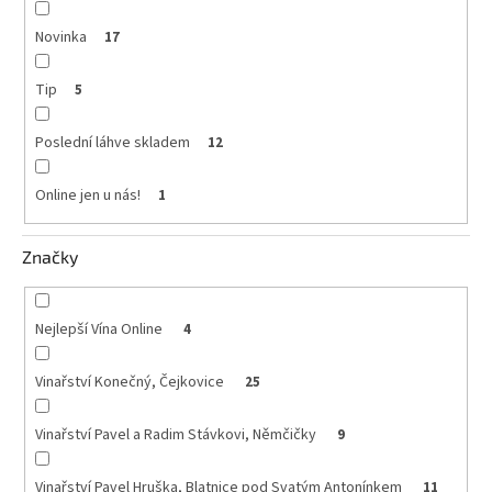
Novinka
17
Tip
5
Poslední láhve skladem
12
Online jen u nás!
1
Značky
Nejlepší Vína Online
4
Vinařství Konečný, Čejkovice
25
Vinařství Pavel a Radim Stávkovi, Němčičky
9
Vinařství Pavel Hruška, Blatnice pod Svatým Antonínkem
11