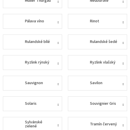
Müller Thurgau
Neuburské
Akční
nabídka
Pálava víno
Rinot
Poslední
láhve
skladem
Rulandské bílé
Rulandské šedé
Cuvée
vína
Klarety
Ryzlink rýnský
Ryzlink vlašský
Vína
podle
jakosti
Sauvignon
Savilon
Víno
podle
Solaris
Souvignier Gris
obsahu
cukru
Sylvánské
Tramín červený
Dárkové
zelené
balení