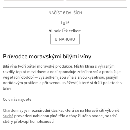
NAČÍST 6 DALŠÍCH
S
1
16
t
O
r
91
položek celkem
v
á
l
NAHORU
n
á
k
d
o
v
Průvodce moravskými bílými víny
a
á
c
n
í
Bílá vína tvoří páteř moravské produkce. Místní klima s výraznými
í
p
rozdíly teplot mezi dnem a nocí zpomaluje zrání hroznů a prodlužuje
r
vegetační období — výsledkem jsou vína s živou kyselinou, jasným
v
odrůdovým profilem a přirozenou svěžestí, které si drží i po letech v
k
lahvi.
y
v
Co u nás najdete:
ý
p
Chardonnay
je mezinárodní klasika, která se na Moravě cítí výborně.
i
Suchá
provedení nabídnou plné tělo a tóny žlutého ovoce, pozdní
s
sběry překvapí komplexností.
u