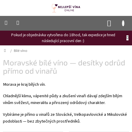
Přejít
na
obsah
NÁKUP
KOŠÍK
Pokud je objednávka vytvořena do 18hod, tak expedice je hned
Frizzante
následující pracovní den :)
Růžové
Domů
/
Bílé víno
víno
Moravské bílé víno — desítky odrůd
Hroznový
mošt
přímo od vinařů
Naši
Morava je kraj bílých vín.
vinaři
Chladnější klima, vápenité půdy a zkušení vinaři dávají zdejším bílým
Vinné
novinky
vínům svěžest, mineralitu a přirozený odrůdový charakter.
Bílé
Vybíráme je přímo u vinařů ze Slovácké, Velkopavlovické a Mikulovské
víno
podoblasti — bez zbytečných prostředníků.
Červené
víno