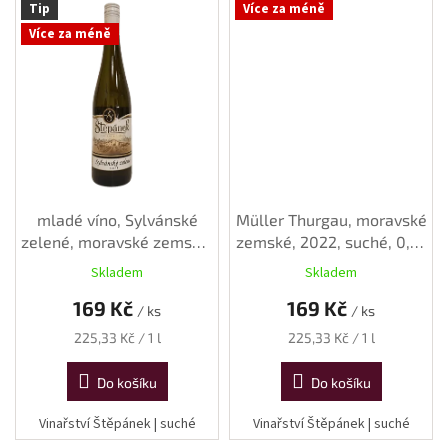
Tip
Více za méně
Více za méně
mladé víno, Sylvánské
Müller Thurgau, moravské
zelené, moravské zemské,
zemské, 2022, suché, 0,75
2025, suché, 0,75 l
l
Skladem
Skladem
169 Kč
169 Kč
/ ks
/ ks
Měrná
Měrná
225,33 Kč / 1 l
225,33 Kč / 1 l
cena:
cena:
Do košíku
Do košíku
Vinařství Štěpánek | suché
Vinařství Štěpánek | suché