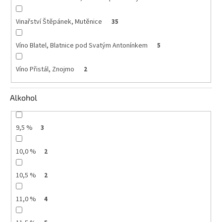
Vinařství Štěpánek, Mutěnice
35
Víno Blatel, Blatnice pod Svatým Antonínkem
5
Víno Přistál, Znojmo
2
Alkohol
9,5 %
3
10,0 %
2
10,5 %
2
11,0 %
4