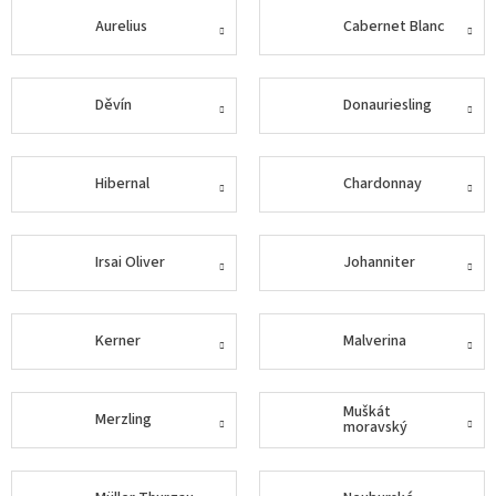
Aurelius
Cabernet Blanc
Delikatesy
k
vínu
Děvín
Donauriesling
Vývrtky
Akční
nabídka
Hibernal
Chardonnay
Dárkové
poukazy
Irsai Oliver
Johanniter
Získat
slevu
Kerner
Malverina
Blog
Mladé
a
Muškát
Svatomartinské
Merzling
moravský
víno
Prodej
vína