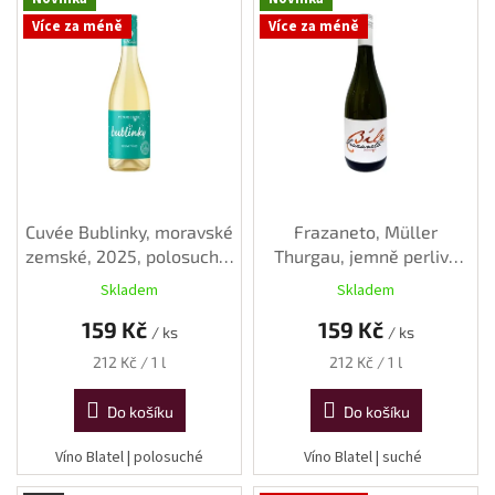
ý
Více za méně
Více za méně
p
i
s
p
r
o
d
u
k
Cuvée Bublinky, moravské
Frazaneto, Müller
t
zemské, 2025, polosuché,
Thurgau, jemně perlivé
ů
0,75 l
víno, 2024, suché, 0,75 l
Skladem
Skladem
159 Kč
159 Kč
/ ks
/ ks
Měrná
Měrná
212 Kč / 1 l
212 Kč / 1 l
cena:
cena:
Do košíku
Do košíku
Víno Blatel | polosuché
Víno Blatel | suché