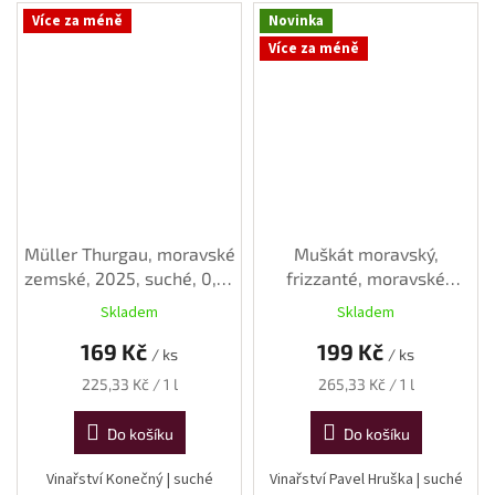
Více za méně
Novinka
Více za méně
Müller Thurgau, moravské
Muškát moravský,
zemské, 2025, suché, 0,75
frizzanté, moravské
l
zemské, 2023, suché, 0,75
Skladem
Skladem
l
169 Kč
199 Kč
/ ks
/ ks
Měrná
Měrná
225,33 Kč / 1 l
265,33 Kč / 1 l
cena:
cena:
Do košíku
Do košíku
Vinařství Konečný | suché
Vinařství Pavel Hruška | suché