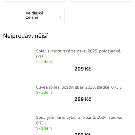
vína
Veltlínské
Delikatesy
zelené
k
vínu
Nejprodávanější
Vývrtky
Solaris, moravské zemské, 2025, polosladké,
BiB
-
0,75 l
větší
Skladem
objem
209 Kč
Ostatní
vína
Cuvée Jonas, pozdní sběr, 2025, sladké, 0,75 l
Skladem
289 Kč
Značky
Souvignier Gris, výběr z hroznů, 2024, sladké,
Přihlášení
0,75 l
Skladem
259 Kč