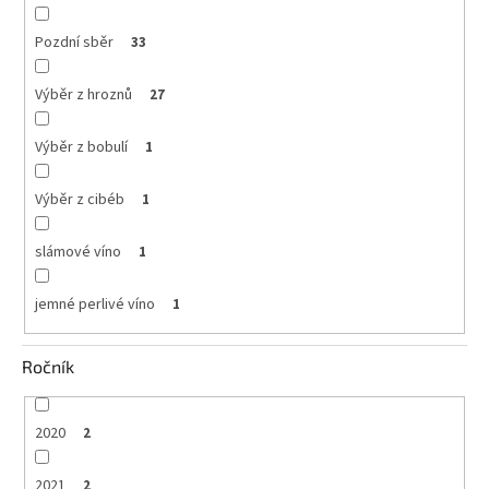
Pozdní sběr
33
Výběr z hroznů
27
Výběr z bobulí
1
Výběr z cibéb
1
slámové víno
1
jemné perlivé víno
1
Ročník
2020
2
2021
2