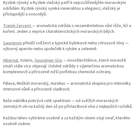
Ryzlink rýnský a Ryzlink vlašský patří k nejrozšířenějším moravským
odrůdám. Ryzlink rýnský vyniká mineralitou a elegancí, vlašský je
přístupnější a ovocnější.
Tramín červený
— aromatická odrůda s nezaměnitelnou vůní růže, liči a
koření. Jeden z nejvíce charakteristických moravských bílých.
Sauvignon
přináší svěžest a typické bylinkové nebo citrusové tóny —
výborný aperitiv nebo společník k rybám a zelenině.
Hibernal
, Solaris,
Souvignier Gris
— novošlechtěnce, které moravští
vinaři stále více objevují. Odolné odrůdy s výjimečnou aromatickou
komplexností a přirozeně nižší potřebou chemické ochrany.
Pálava, Muškát moravský, Aurelius — aromatická skupina pro milovníky
intenzivní vůně a přirozené sladkosti.
Naše nabídka pokrývá celé spektrum — od svěžích moravských
zemských vín na každý den až po přívlastková vína z nejlepších ročníků.
Každou lahev vybíráme osobně a za každým vínem stojí vinař, kterého
osobně známe.