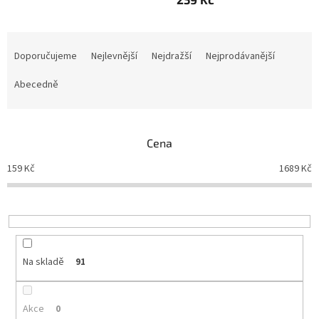
Ř
a
Doporučujeme
Nejlevnější
Nejdražší
Nejprodávanější
z
e
Abecedně
n
í
p
Cena
r
o
159
Kč
1689
Kč
d
u
k
t
ů
Na skladě
91
Akce
0