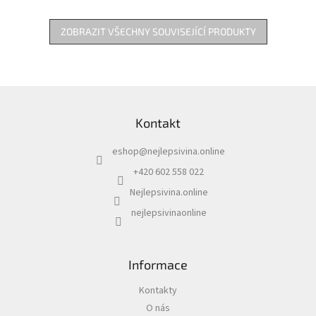
ZOBRAZIT VŠECHNY SOUVISEJÍCÍ PRODUKTY
Z
á
Kontakt
p
a
eshop
@
nejlepsivina.online
t
í
+420 602 558 022
Nejlepsivina.online
nejlepsivinaonline
Informace
Kontakty
O nás