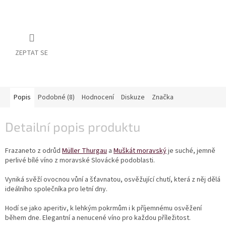
vína
Delikatesy
k
vínu
ZEPTAT SE
Vývrtky
BiB
-
Popis
Podobné (8)
Hodnocení
Diskuze
Značka
větší
objem
Detailní popis produktu
Ostatní
vína
Frazaneto z odrůd
Müller Thurgau
a
Muškát moravský
je suché, jemně
perlivé bílé víno z moravské Slovácké podoblasti.
Značky
Vyniká svěží ovocnou vůní a šťavnatou, osvěžující chutí, která z něj dělá
ideálního společníka pro letní dny.
Přihlášení
Hodí se jako aperitiv, k lehkým pokrmům i k příjemnému osvěžení
během dne. Elegantní a nenucené víno pro každou příležitost.