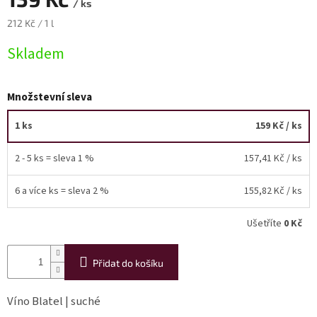
/ ks
Měrná
212 Kč / 1 l
Akční
cena:
nabídka
Skladem
Poslední
láhve
skladem
Množstevní sleva
Cuvée
vína
1 ks
159 Kč
/ ks
Klarety
2 - 5 ks = sleva 1 %
157,41 Kč
/ ks
Vína
podle
6 a více ks = sleva 2 %
155,82 Kč
/ ks
jakosti
Ušetříte
0 Kč
Víno
podle
obsahu
Přidat do košíku
cukru
Víno Blatel | suché
Dárkové
balení