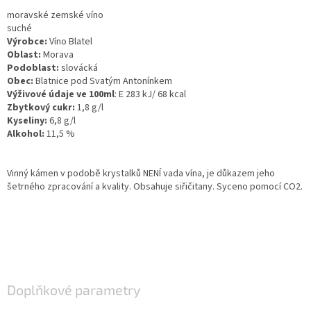
moravské zemské víno
suché
Výrobce:
Víno Blatel
Oblast:
Morava
Podoblast:
slovácká
Obec:
Blatnice pod Svatým Antonínkem
Výživové údaje ve 100ml
: E 283 kJ/ 68 kcal
Zbytkový cukr:
1,8 g/l
Kyseliny:
6,8 g/l
Alkohol:
11,5 %
Vinný kámen v podobě krystalků NENÍ vada vína, je důkazem jeho
šetrného zpracování a kvality. Obsahuje siřičitany. Syceno pomocí CO2.
Doplňkové parametry