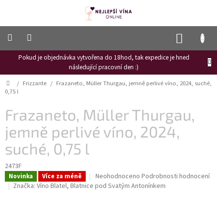
Přejít
na
obsah
NÁKUP
KOŠÍK
Pokud je objednávka vytvořena do 18hod, tak expedice je hned
Frizzante
následující pracovní den :)
Růžové
Domů
/
Frizzante
/
Frazaneto, Müller Thurgau, jemně perlivé víno, 2024, suché,
víno
0,75 l
Hroznový
Frazaneto, Müller Thurgau,
mošt
jemně perlivé víno, 2024,
Naši
vinaři
suché, 0,75 l
Vinné
novinky
2473F
Průměrné
Neohodnoceno
Podrobnosti hodnocení
Novinka
Více za méně
Bílé
hodnocení
Značka:
Víno Blatel, Blatnice pod Svatým Antonínkem
víno
produktu
je
Červené
0,0
víno