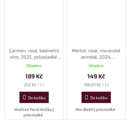
Carmen, rosé, kabinetní
Merlot, rosé, moravské
víno, 2025, polosladké,
zemské, 2024,
0,75 l
polosladké, 0,75 l
Skladem
Skladem
189 Kč
149 Kč
Měrná
Měrná
252 Kč / 1 l
198,67 Kč / 1 l
cena:
cena:
Do košíku
Do košíku
Vinařství Pavel Hruška |
Víno Blatel | polosladké
polosladké