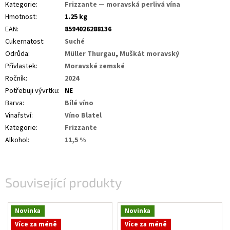
Kategorie
:
Frizzante — moravská perlivá vína
Hmotnost
:
1.25 kg
EAN
:
8594026288136
Cukernatost
:
Suché
Odrůda
:
Müller Thurgau
,
Muškát moravský
Přívlastek
:
Moravské zemské
Ročník
:
2024
Potřebuji vývrtku
:
NE
Barva
:
Bílé víno
Vinařství
:
Víno Blatel
Kategorie
:
Frizzante
Alkohol
:
11,5 %
Související produkty
Novinka
Novinka
Více za méně
Více za méně