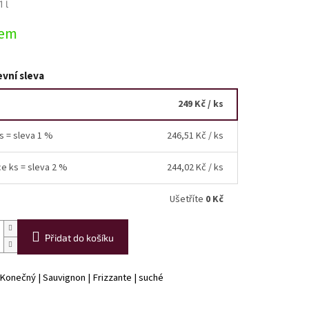
z
1 l
5
hvězdiček.
dem
vní sleva
249 Kč
/ ks
ks = sleva 1 %
246,51 Kč
/ ks
ce ks = sleva 2 %
244,02 Kč
/ ks
Ušetříte
0 Kč
Přidat do košíku
 Konečný | Sauvignon | Frizzante | suché