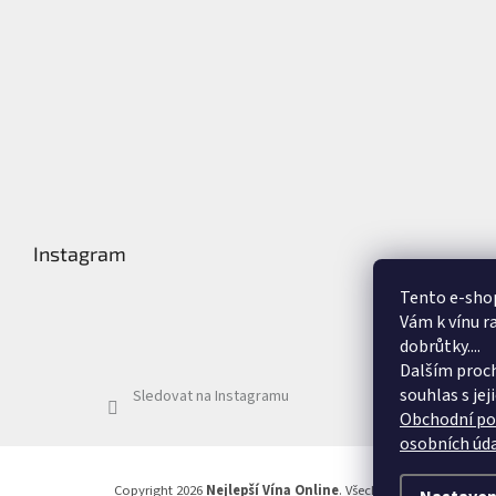
Instagram
Tento e-shop
Vám k vínu r
dobrůtky....
Dalším proc
souhlas s je
Sledovat na Instagramu
Obchodní p
osobních úd
Copyright 2026
Nejlepší Vína Online
. Všechna práva vyhrazen