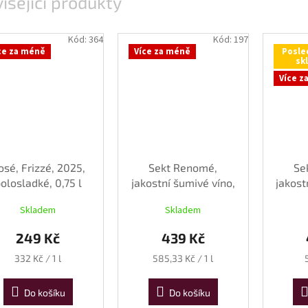
isející produkty
Kód:
364
Kód:
197
ce za méně
Více za méně
Posle
sk
Více z
osé, Frizzé, 2025,
Sekt Renomé,
Se
olosladké, 0,75 l
jakostní šumivé víno,
jakost
2020, suché, 0,75 l
2021,
Skladem
Skladem
249 Kč
439 Kč
Měrná
Měrná
332 Kč / 1 l
585,33 Kč / 1 l
cena:
cena:
Do košíku
Do košíku