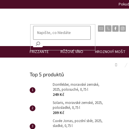
Přejít
Pokud 
na
obsah
FRIZZANTE
RŮŽOVÉ VÍNO
HROZNOVÝ MOŠT
Dom
P
Top 5 produktů
o
s
Dornfelder, moravské zemské,
2025, polosuché, 0,75 l
t
249 Kč
r
Solaris, moravské zemské, 2025,
a
polosladké, 0,75 l
n
209 Kč
n
Cuvée Jonas, pozdní sběr, 2025,
í
sladké, 0,75 l