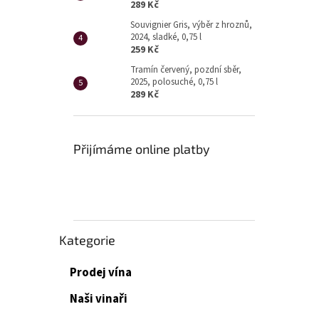
p
289 Kč
a
Souvignier Gris, výběr z hroznů,
n
2024, sladké, 0,75 l
e
259 Kč
l
Tramín červený, pozdní sběr,
2025, polosuché, 0,75 l
289 Kč
Přijímáme online platby
Přeskočit
Kategorie
kategorie
Prodej vína
Naši vinaři