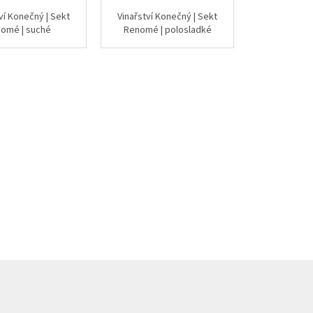
ví Konečný | Sekt
Vinařství Konečný | Sekt
nomé | suché
Renomé | polosladké