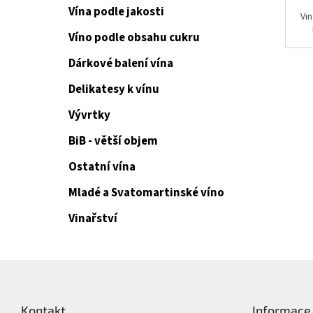
Vína podle jakosti
Vi
Víno podle obsahu cukru
Dárkové balení vína
Delikatesy k vínu
Vývrtky
BiB - větší objem
Ostatní vína
Mladé a Svatomartinské víno
Vinařství
Z
á
p
Kontakt
Informace