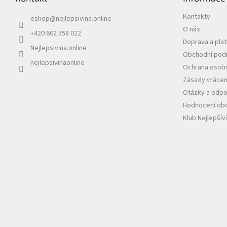
a
t
Kontakty
eshop
@
nejlepsivina.online
í
O nás
+420 602 558 022
Doprava a pla
Nejlepsivina.online
Obchodní pod
nejlepsivinaonline
Ochrana osobn
Zásady vrácen
Otázky a odpo
Hodnocení ob
Klub Nejlepšív