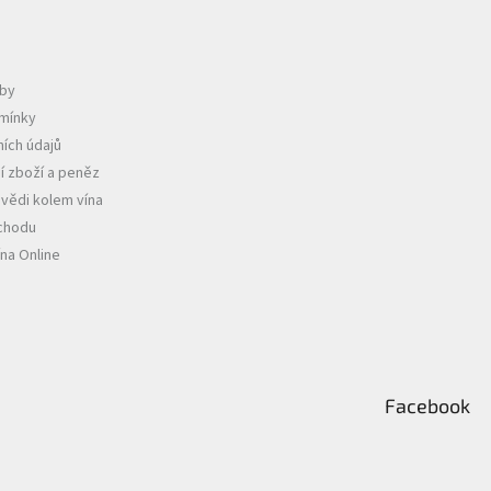
tby
mínky
ích údajů
í zboží a peněz
vědi kolem vína
chodu
ína Online
Facebook