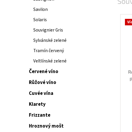
Souv
Savilon
Solaris
Ví
Souvignier Gris
Sylvánské zelené
Tramín červený
Veltlínské zelené
Červené víno
R
p
Růžové víno
Cuvée vína
Klarety
Frizzante
Hroznový mošt