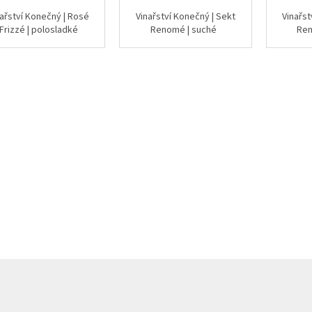
nařství Konečný | Rosé
Vinařství Konečný | Sekt
Vinařst
Frizzé | polosladké
Renomé | suché
Re