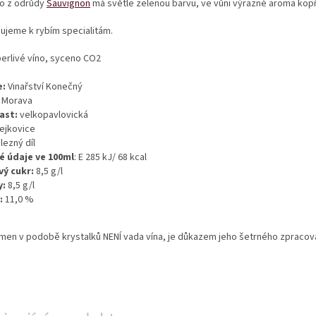
o z odrůdy 
Sauvignon
 má světle zelenou barvu, ve vůni výrazné aroma kopři
ujeme k rybím specialitám.
erlivé víno, syceno CO2
e:
 Vinařství Konečný
 Morava
ast:
 velkopavlovická
ejkovice
lezný díl
é údaje ve 100ml
: E 285 kJ/ 68 kcal
ý cukr: 
8,5 g/l       
y:
 8,5 g/l  
:
 11,0 %    
men v podobě krystalků NENÍ vada vína, je důkazem jeho šetrného zpracování