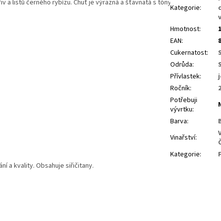
v a listů černého rybízu. Chuť je výrazná a šťavnatá s tóny zelené papriky.
Kategorie
:
Hmotnost
:
EAN
:
Cukernatost
:
Odrůda
:
Přívlastek
:
Ročník
:
Potřebuji
vývrtku
:
Barva
:
Vinařství
:
Kategorie
:
 a kvality. Obsahuje siřičitany.