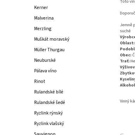
Toto vín
Kerner
Doporuč
Malverina
Jemně p
Merzling
suché
Výrobc
Muškát moravský
Oblast:
Podobl
Müller Thurgau
Obec: 
Č
Neuburské
Trať:
 He
Výživov
Pálava víno
Zbytkov
Kyselin
Rinot
Alkohol
Rulandské bílé
Vinný ká
Rulandské šedé
Ryzlink rýnský
Ryzlink vlašský
Sauvignon