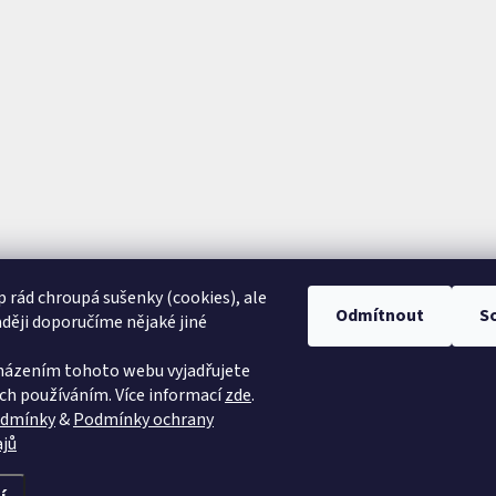
 rád chroupá sušenky (cookies), ale
Odmítnout
S
aději doporučíme nějaké jiné
házením tohoto webu vyjadřujete
jich používáním. Více informací
zde
.
odmínky
&
Podmínky ochrany
ajů
a.
Upravit nastavení cookies