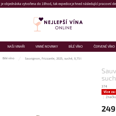
je objednávka vytvořena do 18hod, tak expedice je hned následující pracovní den
NAŠI VINAŘI
VINNÉ NOVINKY
BÍLÉ VÍNO
ČERVENÉ VÍNO
ů
Bílé víno
Sauvignon, Frizzante, 2025, suché, 0,75 l
Sauv
suché
374
Více za
Značk
249