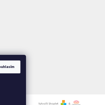
ouhlasím
Vytvořil Shoptet
&