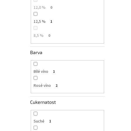
12,0 %
0
12,5 %
1
8,5 %
0
Barva
Bílé víno
1
Rosé víno
2
Cukernatost
Suché
1