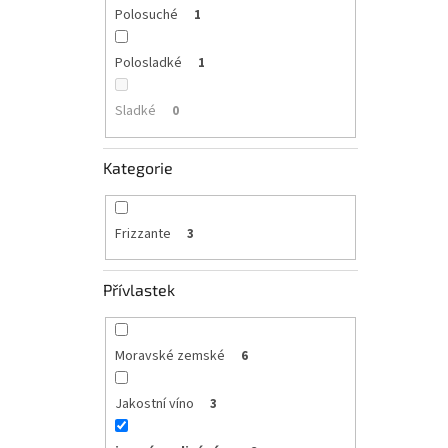
Polosuché
1
Polosladké
1
Sladké
0
Kategorie
Frizzante
3
Přívlastek
Moravské zemské
6
Jakostní víno
3