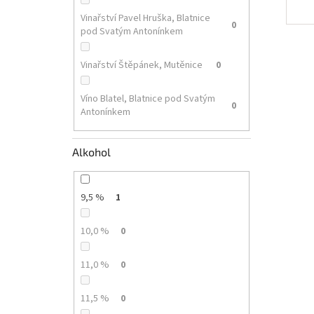
Vinařství Pavel Hruška, Blatnice
0
pod Svatým Antonínkem
Vinařství Štěpánek, Mutěnice
0
Víno Blatel, Blatnice pod Svatým
0
Antonínkem
Alkohol
9,5 %
1
10,0 %
0
11,0 %
0
11,5 %
0