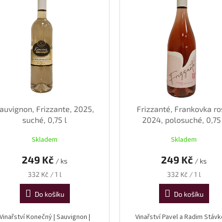
auvignon, Frizzante, 2025,
Frizzanté, Frankovka ro
suché, 0,75 l
2024, polosuché, 0,75
Skladem
Skladem
249 Kč
249 Kč
/ ks
/ ks
Měrná
Měrná
332 Kč / 1 l
332 Kč / 1 l
cena:
cena:
Do košíku
Do košíku
Vinařství Konečný | Sauvignon |
Vinařství Pavel a Radim Stávko