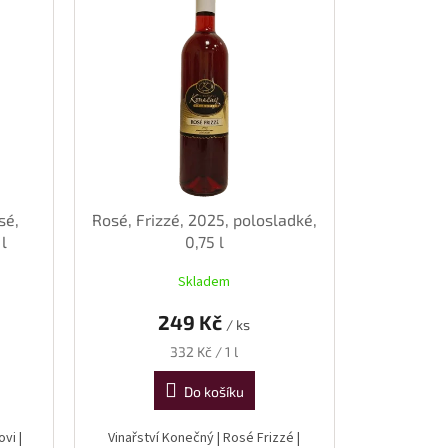
sé,
Rosé, Frizzé, 2025, polosladké,
 l
0,75 l
Skladem
249 Kč
/ ks
Měrná
332 Kč / 1 l
cena:
Do košíku
vi |
Vinařství Konečný | Rosé Frizzé |