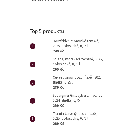
Položek k zobrazení:
3
Top 5 produktů
Dornfelder, moravské zemské,
2025, polosuché, 0,75 l
249 Kč
Solaris, moravské zemské, 2025,
polosladké, 0,75 l
209 Kč
Cuvée Jonas, pozdní sběr, 2025,
sladké, 0,75 l
289 Kč
Souvignier Gris, výběr z hroznů,
2024, sladké, 0,75 l
259 Kč
Tramín červený, pozdní sběr,
2025, polosuché, 0,75 l
289 Kč