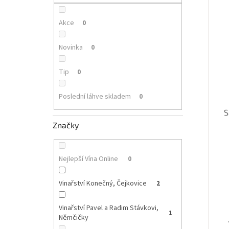
p
i
r
a
s
o
n
Akce
0
p
d
e
r
u
l
Novinka
0
o
k
d
t
Tip
0
u
ů
k
Poslední láhve skladem
0
t
ů
S
Značky
Nejlepší Vína Online
0
Vinařství Konečný, Čejkovice
2
Vinařství Pavel a Radim Stávkovi,
1
Němčičky