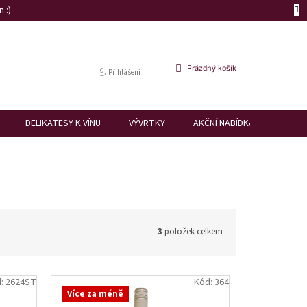
 :)
NÁKUPNÍ
Prázdný košík
Přihlášení
KOŠÍK
DELIKATESY K VÍNU
VÝVRTKY
AKČNÍ NABÍDKA
DÁRK
3
položek celkem
d:
2624ST
Kód:
364
Více za méně