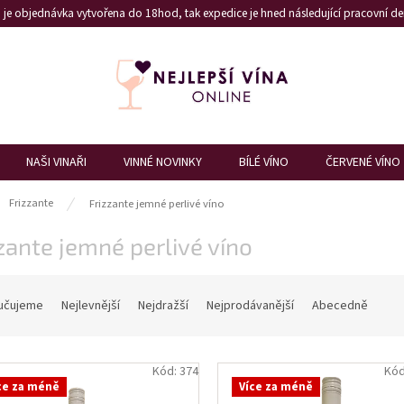
je objednávka vytvořena do 18hod, tak expedice je hned následující pracovní den
NAŠI VINAŘI
VINNÉ NOVINKY
BÍLÉ VÍNO
ČERVENÉ VÍNO
ů
Frizzante
Frizzante jemné perlivé víno
zante jemné perlivé víno
učujeme
Nejlevnější
Nejdražší
Nejprodávanější
Abecedně
Kód:
374
Kó
ce za méně
Více za méně