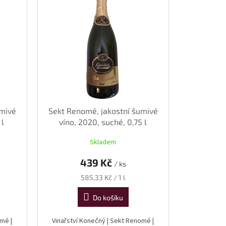
umivé
Sekt Renomé, jakostní šumivé
 l
víno, 2020, suché, 0,75 l
Skladem
439 Kč
/ ks
Měrná
585,33 Kč / 1 l
cena:
Do košíku
mé |
Vinařství Konečný | Sekt Renomé |