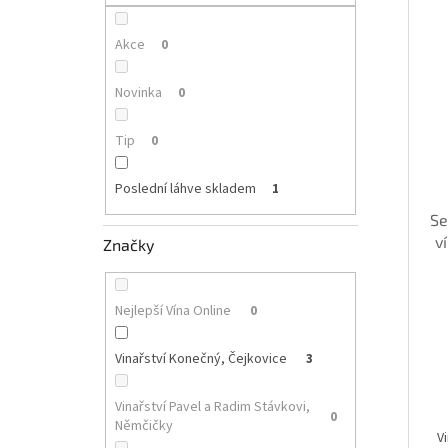
p
i
r
a
s
o
n
Akce
0
p
d
e
r
u
l
Novinka
0
o
k
d
t
Tip
0
u
ů
k
Poslední láhve skladem
1
t
ů
Se
v
Značky
Nejlepší Vína Online
0
Vinařství Konečný, Čejkovice
3
Vinařství Pavel a Radim Stávkovi,
0
Němčičky
V