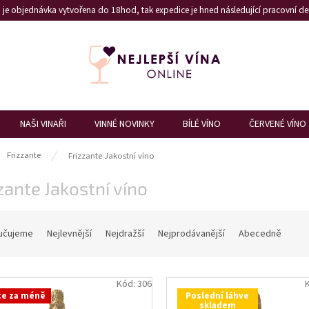
je objednávka vytvořena do 18hod, tak expedice je hned následující pracovní den
NAŠI VINAŘI
VINNÉ NOVINKY
BÍLÉ VÍNO
ČERVENÉ VÍNO
ů
Frizzante
Frizzante Jakostní víno
zante Jakostní víno
učujeme
Nejlevnější
Nejdražší
Nejprodávanější
Abecedně
Kód:
306
ce za méně
Poslední láhve
skladem