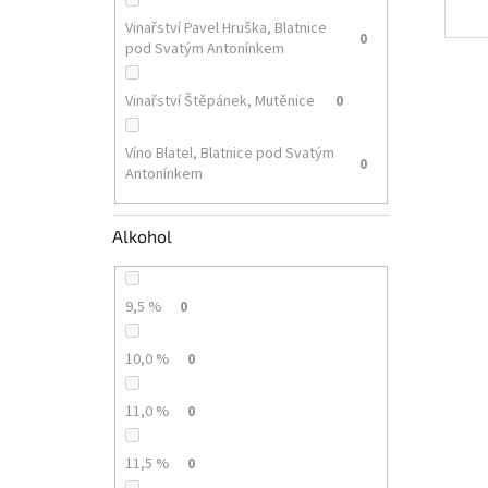
Vinařství Pavel Hruška, Blatnice
0
pod Svatým Antonínkem
Vinařství Štěpánek, Mutěnice
0
Víno Blatel, Blatnice pod Svatým
0
Antonínkem
Alkohol
9,5 %
0
10,0 %
0
11,0 %
0
11,5 %
0