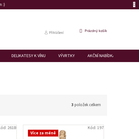
 :)
NÁKUPNÍ
Prázdný košík
Přihlášení
KOŠÍK
DELIKATESY K VÍNU
VÝVRTKY
AKČNÍ NABÍDKA
DÁRK
3
položek celkem
Kód:
261B
Kód:
197
Více za méně