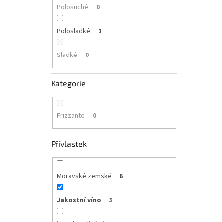
Polosuché
0
Polosladké
1
Sladké
0
Kategorie
Frizzante
0
Přívlastek
Moravské zemské
6
Jakostní víno
3