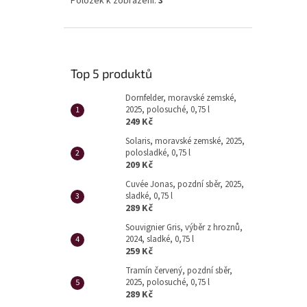
Položek k zobrazení:
3
Top 5 produktů
Dornfelder, moravské zemské,
2025, polosuché, 0,75 l
249 Kč
Solaris, moravské zemské, 2025,
polosladké, 0,75 l
209 Kč
Cuvée Jonas, pozdní sběr, 2025,
sladké, 0,75 l
289 Kč
Souvignier Gris, výběr z hroznů,
2024, sladké, 0,75 l
259 Kč
Tramín červený, pozdní sběr,
2025, polosuché, 0,75 l
289 Kč