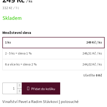
/ ks
Měrná
332 Kč / 1 l
Akční
cena:
nabídka
Skladem
Poslední
láhve
skladem
Množstevní sleva
Cuvée
vína
1 ks
249 Kč
/ ks
Klarety
2 - 5 ks = sleva 1 %
246,51 Kč
/ ks
Vína
podle
6 a více ks = sleva 2 %
244,02 Kč
/ ks
jakosti
Ušetříte
0 Kč
Víno
podle
obsahu
Přidat do košíku
cukru
Vinařství Pavel a Radim Stávkovi | polosuché
Dárkové
balení