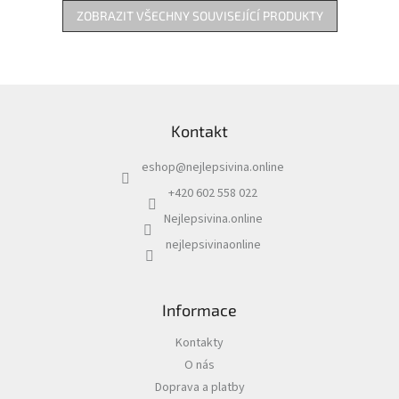
ZOBRAZIT VŠECHNY SOUVISEJÍCÍ PRODUKTY
Z
á
Kontakt
p
a
eshop
@
nejlepsivina.online
t
í
+420 602 558 022
Nejlepsivina.online
nejlepsivinaonline
Informace
Kontakty
O nás
Doprava a platby