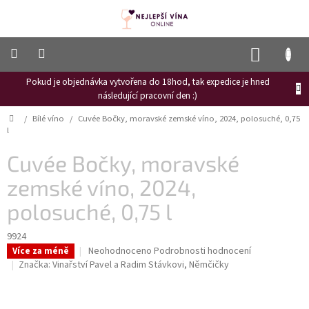
Přejít
na
obsah
NÁKUP
KOŠÍK
Pokud je objednávka vytvořena do 18hod, tak expedice je hned
Frizzante
následující pracovní den :)
Růžové
Domů
/
Bílé víno
/
Cuvée Bočky, moravské zemské víno, 2024, polosuché, 0,75
víno
l
Hroznový
Cuvée Bočky, moravské
mošt
zemské víno, 2024,
Naši
vinaři
polosuché, 0,75 l
Vinné
novinky
9924
Průměrné
Neohodnoceno
Podrobnosti hodnocení
Více za méně
Bílé
hodnocení
Značka:
Vinařství Pavel a Radim Stávkovi, Němčičky
víno
produktu
je
Červené
0,0
víno