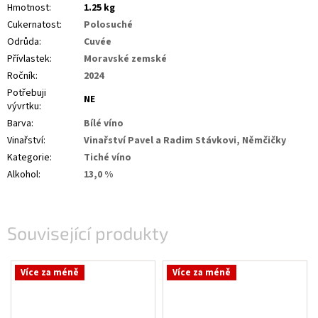
Hmotnost
:
1.25 kg
Cukernatost
:
Polosuché
Odrůda
:
Cuvée
Přívlastek
:
Moravské zemské
Ročník
:
2024
Potřebuji
NE
vývrtku
:
Barva
:
Bílé víno
Vinařství
:
Vinařství Pavel a Radim Stávkovi, Němčičky
Kategorie
:
Tiché víno
Alkohol
:
13,0 %
Související produkty
Více za méně
Více za méně