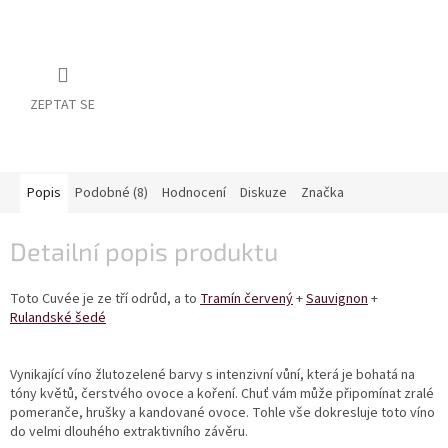
vína
Delikatesy
k
vínu
ZEPTAT SE
Vývrtky
BiB
-
Popis
Podobné (8)
Hodnocení
Diskuze
Značka
větší
objem
Detailní popis produktu
Ostatní
vína
Toto Cuvée je ze tří odrůd, a to
Tramín červený
+
Sauvignon
+
Rulandské šedé
Značky
Vynikající víno žlutozelené barvy s intenzivní vůní, která je bohatá na
Přihlášení
tóny květů, čerstvého ovoce a koření. Chuť vám může připomínat zralé
pomeranče, hrušky a kandované ovoce. Tohle vše dokresluje toto víno
do velmi dlouhého extraktivního závěru.