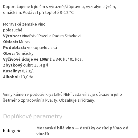
Doporučujeme k jídlům s výraznější úpravou, vyzrálým sýrům,
omáčkám. Podávat při teplotě 9–12
°C
Moravské zemské víno
polosuché
Výrobce:
Vinařství Pavel a Radim Stávkovi
Oblast:
Morava
Podoblast:
velkopavlovická
Obec:
Němčičky
Výživové údaje ve 100ml
: E 340 kJ/ 81 kcal
Zbytkový cukr:
15,4 g/l
Kyseliny:
6,2 g/l
Alkohol:
13,0 %
Vinný kámen v podobě krystalků NENÍ vada vína, je důkazem jeho
šetrného zpracování a kvality. Obsahuje siřičitany.
Doplňkové parametry
Moravské bílé víno — desítky odrůd přímo od
Kategorie
:
vinařů