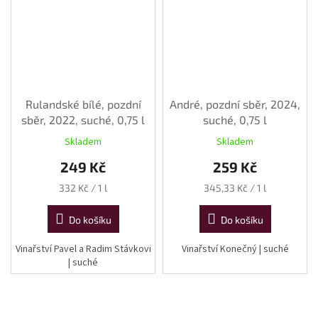
Rulandské bílé, pozdní
André, pozdní sběr, 2024,
sběr, 2022, suché, 0,75 l
suché, 0,75 l
Skladem
Skladem
249 Kč
259 Kč
Měrná
Měrná
332 Kč / 1 l
345,33 Kč / 1 l
cena:
cena:
Do košíku
Do košíku
Vinařství Pavel a Radim Stávkovi
Vinařství Konečný | suché
| suché