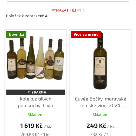
VYMAZAT FILTRY
Položek k zobrazení:
4
V
Novinka
Více za méně
ý
p
i
s
p
r
o
d
u
ZDARMA
ZDARMA
k
Kolekce bílých
Cuvée Bočky, moravské
t
polosuchých vín
zemské víno, 2024,
ů
polosuché, 0,75 l
Skladem
Skladem
1 619 Kč
249 Kč
/ ks
/ ks
Měrná
Měrná
269,83 Kč / 1 ks
332 Kč / 1 l