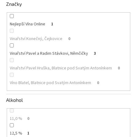
Značky
Akční
nabídka
Nejlepší Vína Online
1
Poslední
láhve
skladem
Vinařství Konečný, Čejkovice
0
Cuvée
vína
Vinařství Pavel a Radim Stávkovi, Němčičky
3
Klarety
Vinařství Pavel Hruška, Blatnice pod Svatým Antonínkem
0
Vína
podle
Víno Blatel, Blatnice pod Svatým Antonínkem
0
jakosti
Alkohol
Víno
podle
obsahu
cukru
11,0 %
0
Dárkové
12,5 %
1
balení