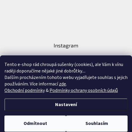
Instagram
Tento e-shop rád chroupá sušenky (cookies), ale Vám k vínu
raději doporučíme nějaké jiné dobrůtky....
Dalším procházením tohoto webu vyjadřujete souhlas s jejich
používáním. Více informací
zde
.
Sledovat na Instagramu
Obchodní podmínky
&
Podmínky ochrany osobních údajů
Vytvořil Shoptet
&
Nastavení
Copyright 2026
Nejlepší Vína Online
. Všechna práva vyhrazena.
Upravit
Odmítnout
Souhlasím
nastavení cookies