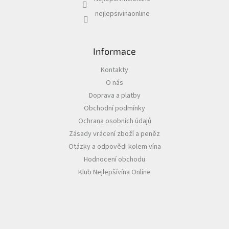
y
v
nejlepsivinaonline
ý
p
i
s
Informace
u
Kontakty
O nás
Doprava a platby
Obchodní podmínky
Ochrana osobních údajů
Zásady vrácení zboží a peněz
Otázky a odpovědi kolem vína
Hodnocení obchodu
Klub Nejlepšívína Online