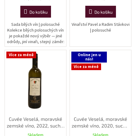
cena:
cena:
Do košíku
Do košíku
Sada bílých vín | polosuché
Vinařství Pavel a Radim Stávkovi
Kolekce bílých polosuchých vín
| polosuché
je pokaždé nový výběr — jiné
odrůdy, jiní vinaři, stejný záměr:
ukázat šíři moravských bílých
vín v kategorii...
Více za méně
Online jen u
nás!
Více za méně
Cuvée Veselá, moravské
Cuvée Veselá, moravské
zemské víno, 2022, suché,
zemské víno, 2020, suché,
0,75 l
0,75 l
Skladem
Skladem