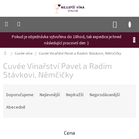
Přejít
na
obsah
NÁKUP
KOŠÍK
Pokud je objednávka vytvořena do 18hod, tak expedice je hned
Frizzante
následující pracovní den :)
Růžové
Domů
/
Cuvée vína
/
Cuvée Vinařství Pavel a Radim Stávkovi, Němčičky
víno
Cuvée Vinařství Pavel a Radim
Hroznový
mošt
Stávkovi, Němčičky
Naši
Ř
vinaři
a
Doporučujeme
Nejlevnější
Nejdražší
Nejprodávanější
z
Vinné
novinky
e
Abecedně
n
Bílé
í
víno
p
Cena
r
Červené
víno