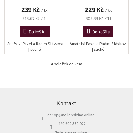
239 Kč
229 Kč
/ ks
/ ks
Měrná
Měrná
318,67 Kč / 1 l
305,33 Kč / 1 l
cena:
cena:
Do košíku
Do košíku
Vinařství Pavel a Radim Stávkovi
Vinařství Pavel a Radim Stávkovi
| suché
| suché
4
položek celkem
O
v
l
á
d
Z
a
á
c
Kontakt
p
í
a
p
eshop
@
nejlepsivina.online
t
r
í
v
+420 602 558 022
k
Nejlepsivina.online