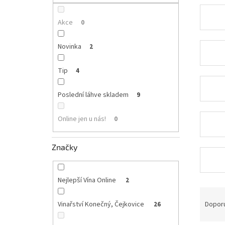
p
a
n
Akce
0
e
l
Novinka
2
Tip
4
Poslední láhve skladem
9
Online jen u nás!
0
Značky
Nejlepší Vína Online
2
Ř
a
Dopor
Vinařství Konečný, Čejkovice
26
z