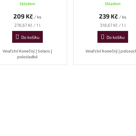
Skladem
Skladem
209 Kč
239 Kč
/ ks
/ ks
Měrná
Měrná
278,67 Kč / 1 l
318,67 Kč / 1 l
cena:
cena:
Do košíku
Do košíku
Vinařství Konečný | Solaris |
Vinařství Konečný | polosu
polosladké