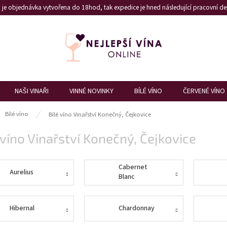
je objednávka vytvořena do 18hod, tak expedice je hned následující pracovní den
NAŠI VINAŘI
VINNÉ NOVINKY
BÍLÉ VÍNO
ČERVENÉ VÍNO
ů
Bílé víno
Bílé víno Vinařství Konečný, Čejkovice
 víno Vinařství Konečný, Čejkovice
Cabernet
Aurelius
Blanc
Hibernal
Chardonnay