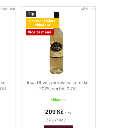
Kód:
358
Kód:
356
Tip
Poslední láhve
skladem
Více za méně
ské
Irsai Oliver, moravské zemské,
75 l
2025, suché, 0,75 l
Skladem
209 Kč
/ ks
Měrná
278,67 Kč / 1 l
cena: