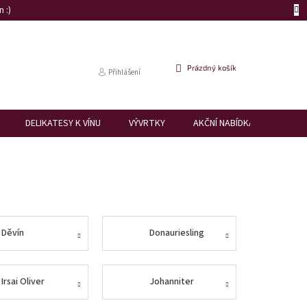
 :)
NÁKUPNÍ
Prázdný košík
Přihlášení
KOŠÍK
DELIKATESY K VÍNU
VÝVRTKY
AKČNÍ NABÍDKA
DÁRK
Děvín
Donauriesling
Irsai Oliver
Johanniter