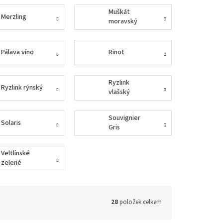
Muškát
Merzling
moravský
Pálava víno
Rinot
Ryzlink
Ryzlink rýnský
vlašský
Souvignier
Solaris
Gris
Veltlínské
zelené
28
položek celkem