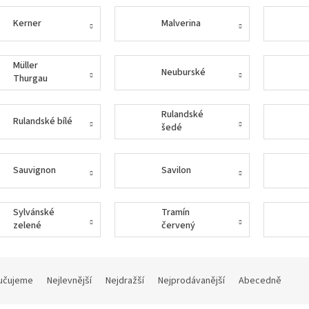
Kerner
Malverina
Müller
Neuburské
Thurgau
Rulandské
Rulandské bílé
šedé
Sauvignon
Savilon
Sylvánské
Tramín
zelené
červený
učujeme
Nejlevnější
Nejdražší
Nejprodávanější
Abecedně