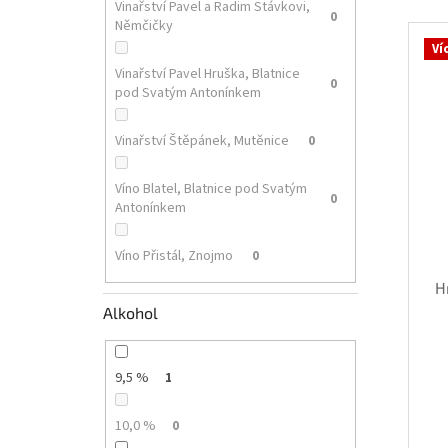
e
Vinařství Pavel a Radim Stávkovi,
0
V
n
Němčičky
ý
í
Ví
p
p
Vinařství Pavel Hruška, Blatnice
0
i
r
pod Svatým Antonínkem
s
o
p
d
Vinařství Štěpánek, Mutěnice
0
r
u
o
k
Víno Blatel, Blatnice pod Svatým
d
t
0
Antonínkem
u
ů
k
Víno Přistál, Znojmo
0
t
ů
H
Alkohol
9,5 %
1
10,0 %
0