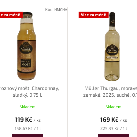
Kód:
HMCHA
ce za méně
Více za méně
roznový mošt, Chardonnay,
Müller Thurgau, morav
sladký, 0,75 L
zemské, 2025, suché, 0,
Skladem
Skladem
119 Kč
169 Kč
/ ks
/ ks
Měrná
Měrná
158,67 Kč / 1 l
225,33 Kč / 1 l
cena:
cena: