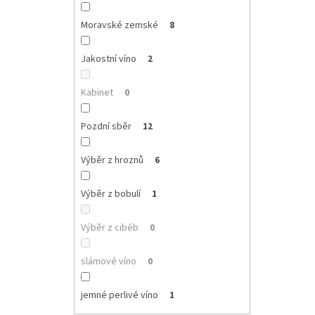
Moravské zemské
8
Jakostní víno
2
Kabinet
0
Pozdní sběr
12
Výběr z hroznů
6
Výběr z bobulí
1
Výběr z cibéb
0
slámové víno
0
jemné perlivé víno
1