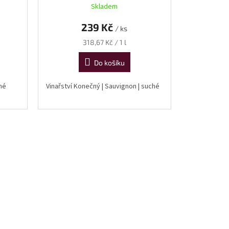
Skladem
239 Kč
/ ks
Měrná
318,67 Kč / 1 l
cena:
Do košíku
ché
Vinařství Konečný | Sauvignon | suché