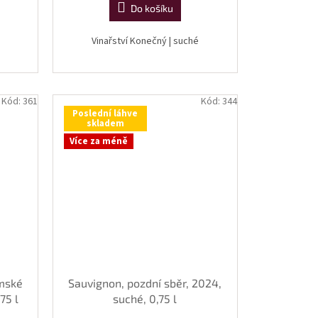
Do košíku
Vinařství Konečný | suché
Kód:
361
Kód:
344
Poslední láhve
skladem
Více za méně
mské
Sauvignon, pozdní sběr, 2024,
75 l
suché, 0,75 l