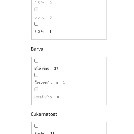
8,5 %
0
6,5 %
0
8,0 %
1
Barva
Bílé víno
27
Červené víno
1
Rosé víno
0
Cukernatost
Suché
11