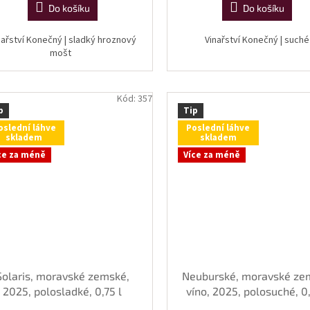
Do košíku
Do košíku
nařství Konečný | sladký hroznový
Vinařství Konečný | suché
mošt
Kód:
357
p
Tip
oslední láhve
Poslední láhve
skladem
skladem
ce za méně
Více za méně
Solaris, moravské zemské,
Neuburské, moravské ze
2025, polosladké, 0,75 l
víno, 2025, polosuché, 0,