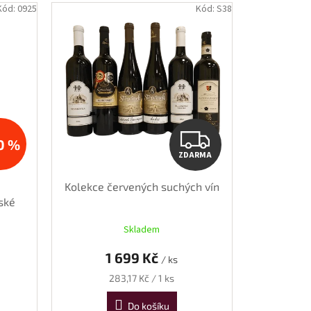
Kód:
0925
Kód:
S38
ZDAR
0 %
ZDARMA
Kolekce červených suchých vín
ské
75 l
Skladem
1 699 Kč
/ ks
Měrná
283,17 Kč / 1 ks
cena:
Do košíku