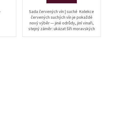
é
Sada červených vín | suché Kolekce
červených suchých vín je pokaždé
nový výběr — jiné odrůdy, jiní vinaři,
stejný záměr: ukázat šíři moravských
červených vín v kategorii...