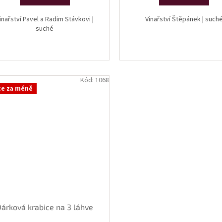
inařství Pavel a Radim Stávkovi |
Vinařství Štěpánek | such
suché
Kód:
1068
ce za méně
Dárková krabice na 3 láhve