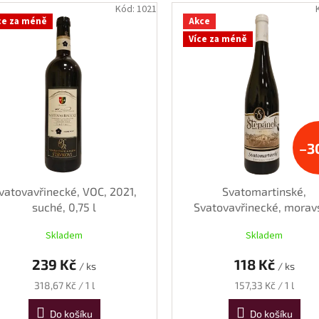
Kód:
1021
ce za méně
Akce
Více za méně
–3
vatovavřinecké, VOC, 2021,
Svatomartinské,
suché, 0,75 l
Svatovavřinecké, morav
zemské, 2025, suché, 0,
Skladem
Skladem
239 Kč
118 Kč
/ ks
/ ks
Měrná
Měrná
318,67 Kč / 1 l
157,33 Kč / 1 l
cena:
cena:
Do košíku
Do košíku