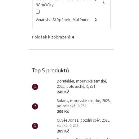
2
Němčičky
Vinařství Štěpánek, Mutěnice
2
Položek k zobrazení:
4
Top 5 produktů
Dornfelder, moravské zemské,
2025, polosuché, 0,75 l
249 Kč
Solaris, moravské zemské, 2025,
polosladké, 0,75 l
209 Kč
Cuvée Jonas, pozdní sběr, 2025,
sladké, 0,75 l
289 Kč