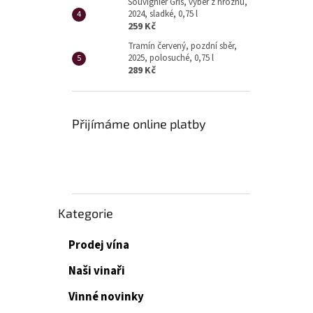
Souvignier Gris, výběr z hroznů,
2024, sladké, 0,75 l
259 Kč
Tramín červený, pozdní sběr,
2025, polosuché, 0,75 l
289 Kč
Přijímáme online platby
Přeskočit
Kategorie
kategorie
Prodej vína
Naši vinaři
Vinné novinky