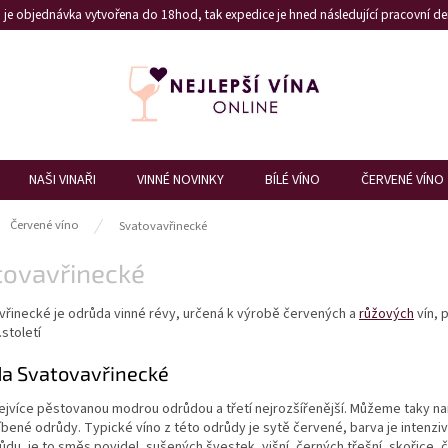
je objednávka vytvořena do 18hod, tak expedice je hned následující pracovní den
NAŠI VINAŘI
VINNÉ NOVINKY
BÍLÉ VÍNO
ČERVENÉ VÍNO
ů
Červené víno
Svatovavřinecké
tovavřinecké
vřinecké je odrůda vinné révy, určená k výrobě červených a
růžových
vín, 
.století
a Svatovavřinecké
nejvíce pěstovanou modrou odrůdou a třetí nejrozšířenější. Můžeme taky na
íbené odrůdy. Typické víno z této odrůdy je sytě červené, barva je intenzivn
ůdu, je to směs povidel, sušených švestek, višní, černých třešní, skořice, 