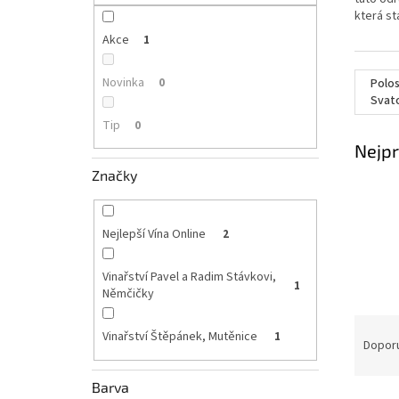
p
která st
a
n
Akce
1
e
l
Novinka
0
Polos
Tip
0
Nejpr
Značky
Nejlepší Vína Online
2
Vinařství Pavel a Radim Stávkovi,
1
Němčičky
Ř
Vinařství Štěpánek, Mutěnice
1
a
Dopor
z
e
Barva