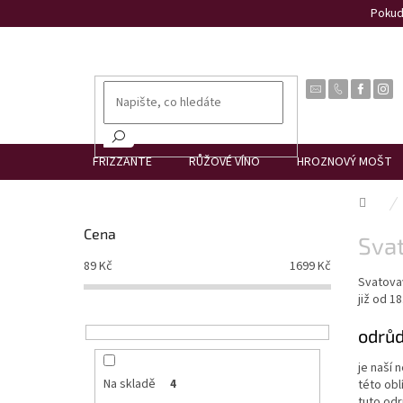
Přejít
Pokud 
na
obsah
FRIZZANTE
RŮŽOVÉ VÍNO
HROZNOVÝ MOŠT
Dom
P
Cena
Sva
o
s
89
Kč
1699
Kč
Svatova
t
již od 18
r
a
odrůd
n
n
je naší 
í
Na skladě
4
této obl
tuto odr