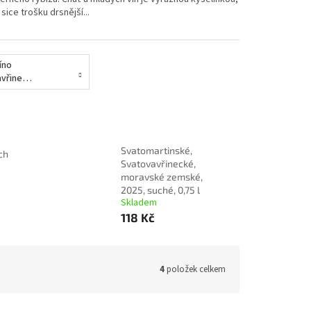
sice trošku drsnější...
íno
Svatovavřinecké
Svatomartinské,
ch
Svatovavřinecké,
moravské zemské,
2025, suché, 0,75 l
Skladem
118 Kč
4
položek celkem