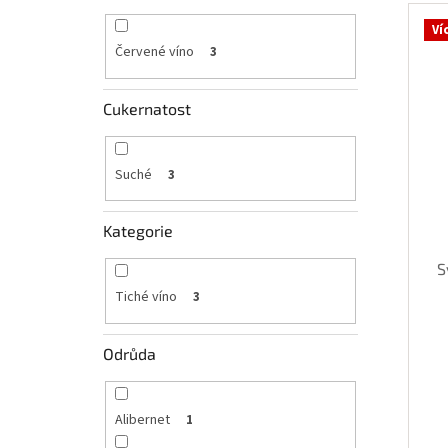
V
n
ý
í
Ví
p
p
Červené víno
3
i
r
s
o
Cukernatost
p
d
r
u
o
k
Suché
3
d
t
u
ů
k
Kategorie
t
ů
S
Tiché víno
3
Odrůda
Alibernet
1