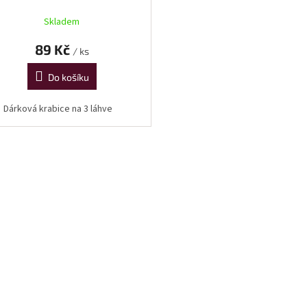
Skladem
89 Kč
/ ks
Do košíku
Dárková krabice na 3 láhve
O
v
l
á
d
a
c
í
p
r
v
k