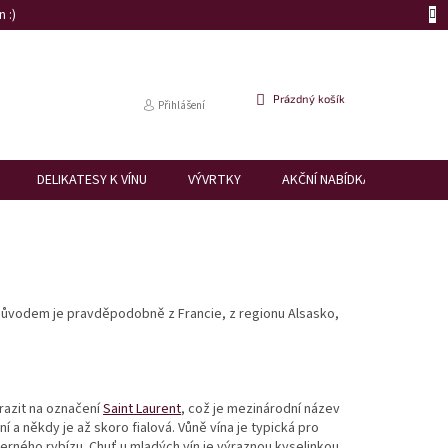
 :)
NÁKUPNÍ
Prázdný košík
Přihlášení
KOŠÍK
DELIKATESY K VÍNU
VÝVRTKY
AKČNÍ NABÍDKA
DÁRK
původem je pravděpodobně z Francie, z regionu Alsasko,
razit na označení
Saint Laurent
, což je mezinárodní název
í a někdy je až skoro fialová. Vůně vína je typická pro
černého rybízu. Chuť u mladých vín je výraznou kyselinkou,