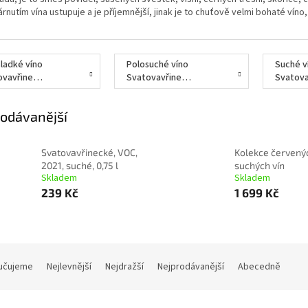
árnutím vína ustupuje a je příjemnější, jinak je to chuťově velmi bohaté víno, 
ladké víno
Polosuché víno
Suché v
Svatovavřinecké
Svatovavřinecké
odávanější
Svatovavřinecké, VOC,
Kolekce červený
2021, suché, 0,75 l
suchých vín
Skladem
Skladem
239 Kč
1 699 Kč
učujeme
Nejlevnější
Nejdražší
Nejprodávanější
Abecedně