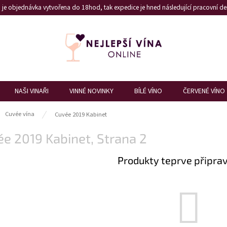
je objednávka vytvořena do 18hod, tak expedice je hned následující pracovní den
NAŠI VINAŘI
VINNÉ NOVINKY
BÍLÉ VÍNO
ČERVENÉ VÍNO
ů
Cuvée vína
Cuvée 2019 Kabinet
ée 2019 Kabinet
, Strana 2
Produkty teprve připra