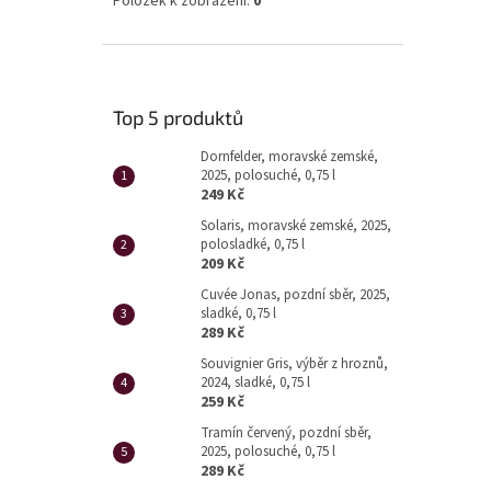
Položek k zobrazení:
0
Top 5 produktů
Dornfelder, moravské zemské,
2025, polosuché, 0,75 l
249 Kč
Solaris, moravské zemské, 2025,
polosladké, 0,75 l
209 Kč
Cuvée Jonas, pozdní sběr, 2025,
sladké, 0,75 l
289 Kč
Souvignier Gris, výběr z hroznů,
2024, sladké, 0,75 l
259 Kč
Tramín červený, pozdní sběr,
2025, polosuché, 0,75 l
289 Kč