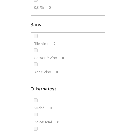
8,0 %
0
Barva
Bílé víno
0
Červené víno
0
Rosé víno
0
Cukernatost
Suché
0
Polosuché
0