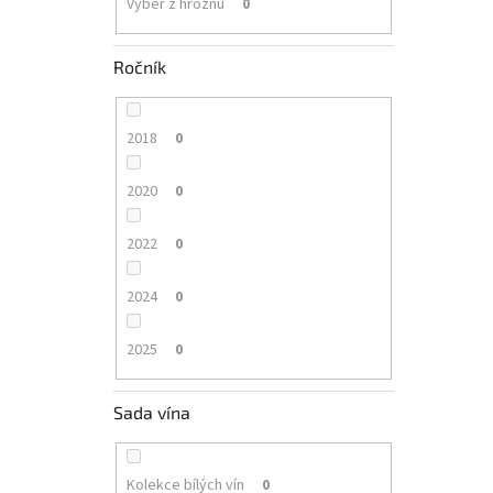
Výběr z hroznů
0
Ročník
2018
0
2020
0
2022
0
2024
0
2025
0
Sada vína
Kolekce bílých vín
0