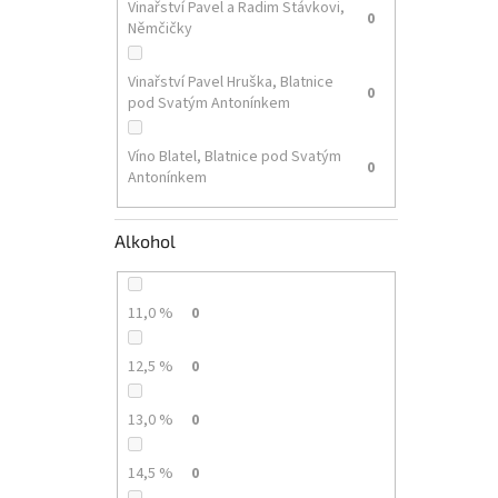
Vinařství Pavel a Radim Stávkovi,
0
Němčičky
Vinařství Pavel Hruška, Blatnice
0
pod Svatým Antonínkem
Víno Blatel, Blatnice pod Svatým
0
Antonínkem
Alkohol
11,0 %
0
12,5 %
0
13,0 %
0
14,5 %
0