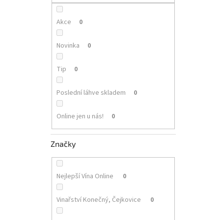
p
a
n
Akce
0
e
l
Novinka
0
Tip
0
Poslední láhve skladem
0
Online jen u nás!
0
Značky
Nejlepší Vína Online
0
Vinařství Konečný, Čejkovice
0