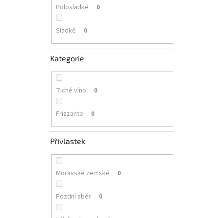
Polosladké
0
Sladké
0
Kategorie
Tiché víno
0
Frizzante
0
Přívlastek
Moravské zemské
0
Pozdní sběr
0