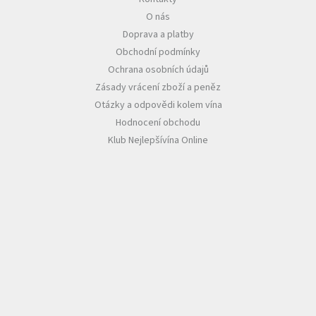
O nás
Akční
Doprava a platby
nabídka
Obchodní podmínky
Poslední
Ochrana osobních údajů
láhve
skladem
Zásady vrácení zboží a peněz
Otázky a odpovědi kolem vína
Cuvée
Hodnocení obchodu
vína
Klub Nejlepšívína Online
Klarety
Vína
podle
jakosti
Víno
podle
obsahu
cukru
Dárkové
balení