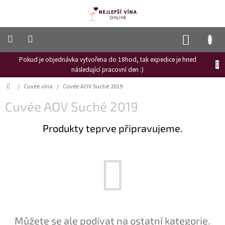
Přejít
na
obsah
NÁKUP
KOŠÍK
Pokud je objednávka vytvořena do 18hod, tak expedice je hned
Frizzante
následující pracovní den :)
Růžové
Domů
/
Cuvée vína
/
Cuvée AOV Suché 2019
víno
Cuvée AOV Suché 2019
Hroznový
mošt
Produkty teprve připravujeme.
Naši
vinaři
Vinné
novinky
Bílé
víno
Červené
Můžete se ale podívat na ostatní kategorie.
víno