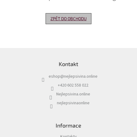
Delikatesy
k
ZPĚT DO OBCHODU
vínu
Vývrtky
Akční
nabídka
Z
á
Dárkové
Kontakt
p
poukazy
a
eshop
@
nejlepsivina.online
t
Získat
slevu
í
+420 602 558 022
Nejlepsivina.online
Blog
nejlepsivinaonline
Mladé
a
Svatomartinské
víno
Informace
Prodej
vína
Kontakty