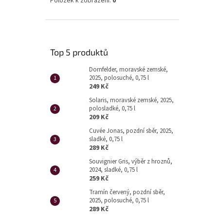
Položek k zobrazení:
0
Top 5 produktů
Dornfelder, moravské zemské,
2025, polosuché, 0,75 l
249 Kč
Solaris, moravské zemské, 2025,
polosladké, 0,75 l
209 Kč
Cuvée Jonas, pozdní sběr, 2025,
sladké, 0,75 l
289 Kč
Souvignier Gris, výběr z hroznů,
2024, sladké, 0,75 l
259 Kč
Tramín červený, pozdní sběr,
2025, polosuché, 0,75 l
289 Kč