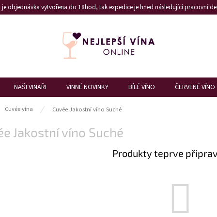
je objednávka vytvořena do 18hod, tak expedice je hned následující pracovní den
NAŠI VINAŘI
VINNÉ NOVINKY
BÍLÉ VÍNO
ČERVENÉ VÍNO
ů
Cuvée vína
Cuvée Jakostní víno Suché
e Jakostní víno Suché
Produkty teprve připra