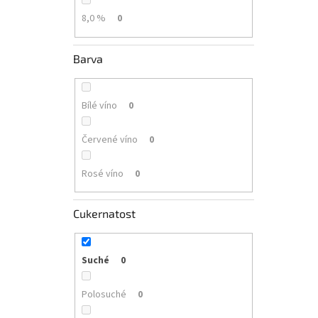
8,0 %
0
Barva
Bílé víno
0
Červené víno
0
Rosé víno
0
Cukernatost
Suché
0
Polosuché
0