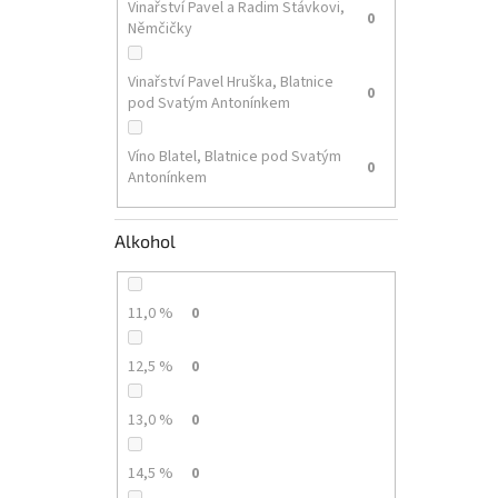
Vinařství Pavel a Radim Stávkovi,
0
Němčičky
Vinařství Pavel Hruška, Blatnice
0
pod Svatým Antonínkem
Víno Blatel, Blatnice pod Svatým
0
Antonínkem
Alkohol
11,0 %
0
12,5 %
0
13,0 %
0
14,5 %
0