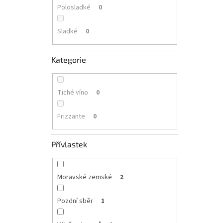
Polosladké
0
Sladké
0
Kategorie
Tiché víno
0
Frizzante
0
Přívlastek
Moravské zemské
2
Pozdní sběr
1