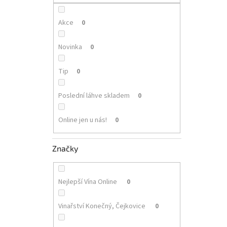
p
a
n
Akce
0
e
l
Novinka
0
Tip
0
Poslední láhve skladem
0
Online jen u nás!
0
Značky
Nejlepší Vína Online
0
Vinařství Konečný, Čejkovice
0