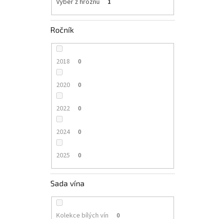
Výběr z hroznů
1
Ročník
2018
0
2020
0
2022
0
2024
0
2025
0
Sada vína
Kolekce bílých vín
0