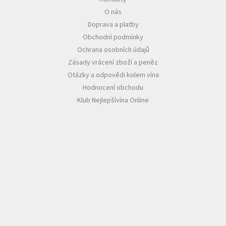
O nás
Akční
Doprava a platby
nabídka
Obchodní podmínky
Poslední
Ochrana osobních údajů
láhve
skladem
Zásady vrácení zboží a peněz
Otázky a odpovědi kolem vína
Cuvée
Hodnocení obchodu
vína
Klub Nejlepšívína Online
Klarety
Vína
podle
jakosti
Víno
podle
obsahu
cukru
Dárkové
balení