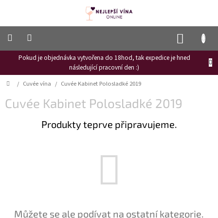
Přejít
na
obsah
NÁKUP
KOŠÍK
Pokud je objednávka vytvořena do 18hod, tak expedice je hned
Frizzante
následující pracovní den :)
Růžové
Domů
/
Cuvée vína
/
Cuvée Kabinet Polosladké 2019
víno
Cuvée Kabinet Polosladké 2019
Hroznový
mošt
Produkty teprve připravujeme.
Naši
vinaři
Vinné
novinky
Bílé
víno
Červené
Můžete se ale podívat na ostatní kategorie.
víno