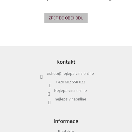
Delikatesy
k
ZPĚT DO OBCHODU
vínu
Vývrtky
Akční
nabídka
Z
á
Dárkové
Kontakt
p
poukazy
a
eshop
@
nejlepsivina.online
t
Získat
slevu
í
+420 602 558 022
Nejlepsivina.online
Blog
nejlepsivinaonline
Mladé
a
Svatomartinské
víno
Informace
Prodej
vína
Kontakty