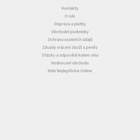
Kontakty
Akční
O nás
nabídka
Doprava a platby
Poslední
Obchodní podmínky
láhve
skladem
Ochrana osobních údajů
Zásady vrácení zboží a peněz
Cuvée
vína
Otázky a odpovědi kolem vína
Hodnocení obchodu
Klarety
Klub Nejlepšívína Online
Vína
podle
jakosti
Víno
podle
obsahu
cukru
Dárkové
balení