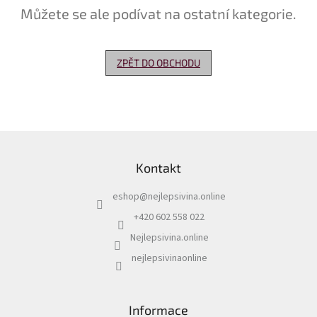
Můžete se ale podívat na ostatní kategorie.
Delikatesy
k
vínu
ZPĚT DO OBCHODU
Vývrtky
Akční
nabídka
Z
Dárkové
á
poukazy
Kontakt
p
Získat
a
slevu
eshop
@
nejlepsivina.online
t
í
+420 602 558 022
Blog
Nejlepsivina.online
Mladé
a
nejlepsivinaonline
Svatomartinské
víno
Prodej
Informace
vína