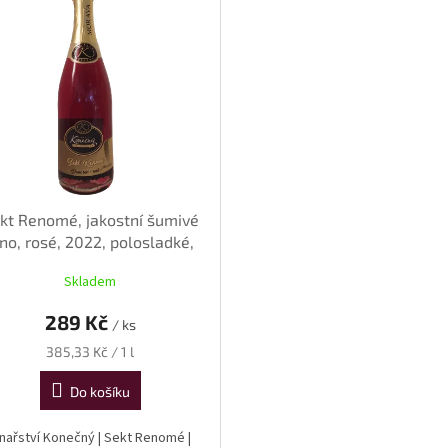
kt Renomé, jakostní šumivé
íno, rosé, 2022, polosladké,
0,75 l
Skladem
289 Kč
/ ks
Měrná
385,33 Kč / 1 l
cena:
Do košíku
inařství Konečný | Sekt Renomé |