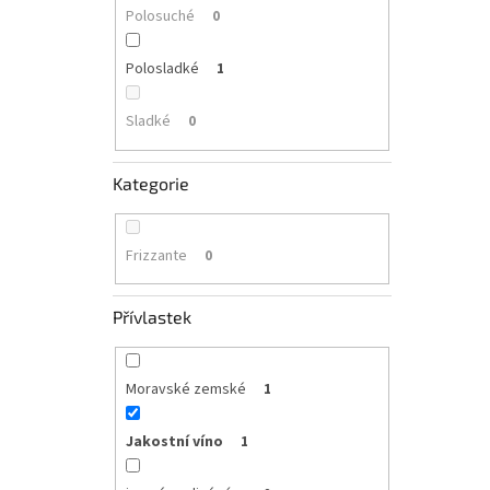
Polosuché
0
Polosladké
1
Sladké
0
Kategorie
Frizzante
0
Přívlastek
Moravské zemské
1
Jakostní víno
1