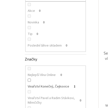
p
i
r
a
s
o
n
Akce
0
p
d
e
r
u
l
Novinka
0
o
k
d
t
Tip
0
u
ů
k
Poslední láhve skladem
0
t
ů
Se
v
Značky
Nejlepší Vína Online
0
Vinařství Konečný, Čejkovice
1
Vinařství Pavel a Radim Stávkovi,
0
Němčičky
V