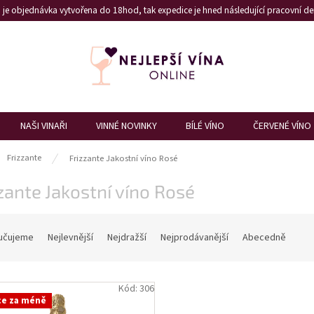
je objednávka vytvořena do 18hod, tak expedice je hned následující pracovní den
NAŠI VINAŘI
VINNÉ NOVINKY
BÍLÉ VÍNO
ČERVENÉ VÍNO
ů
Frizzante
Frizzante Jakostní víno Rosé
zante Jakostní víno Rosé
učujeme
Nejlevnější
Nejdražší
Nejprodávanější
Abecedně
Kód:
306
ce za méně