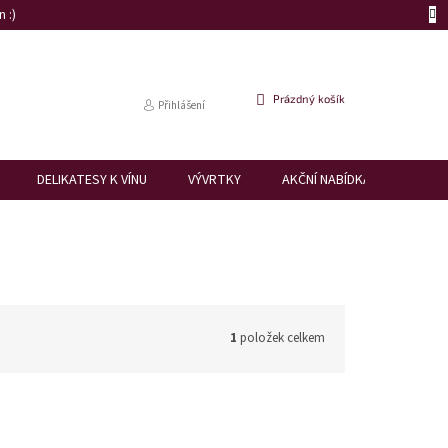
 :)
NÁKUPNÍ
Prázdný košík
Přihlášení
KOŠÍK
DELIKATESY K VÍNU
VÝVRTKY
AKČNÍ NABÍDKA
DÁRK
1
položek celkem