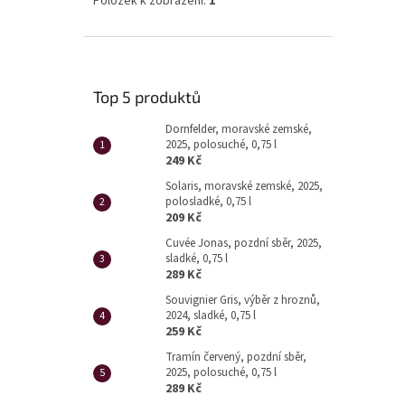
Položek k zobrazení:
1
Top 5 produktů
Dornfelder, moravské zemské,
2025, polosuché, 0,75 l
249 Kč
Solaris, moravské zemské, 2025,
polosladké, 0,75 l
209 Kč
Cuvée Jonas, pozdní sběr, 2025,
sladké, 0,75 l
289 Kč
Souvignier Gris, výběr z hroznů,
2024, sladké, 0,75 l
259 Kč
Tramín červený, pozdní sběr,
2025, polosuché, 0,75 l
289 Kč