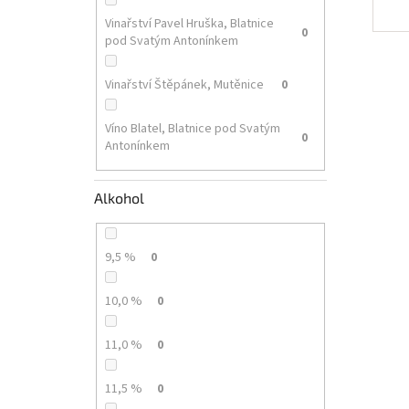
Vinařství Pavel Hruška, Blatnice
0
pod Svatým Antonínkem
Vinařství Štěpánek, Mutěnice
0
Víno Blatel, Blatnice pod Svatým
0
Antonínkem
Alkohol
9,5 %
0
10,0 %
0
11,0 %
0
11,5 %
0