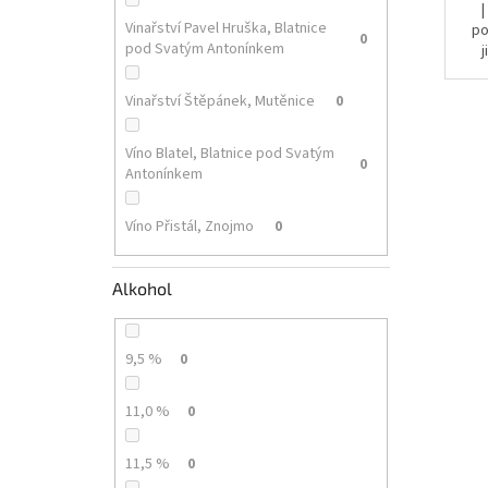
Vinařství Pavel Hruška, Blatnice
po
0
pod Svatým Antonínkem
j
Vinařství Štěpánek, Mutěnice
0
Víno Blatel, Blatnice pod Svatým
0
Antonínkem
Víno Přistál, Znojmo
0
Alkohol
9,5 %
0
11,0 %
0
11,5 %
0