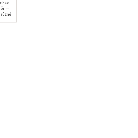
lekce
běr —
, různé