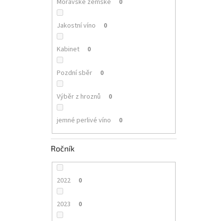
Moravské zemské
0
Jakostní víno
0
Kabinet
0
Pozdní sběr
0
Výběr z hroznů
0
jemné perlivé víno
0
Ročník
2022
0
2023
0