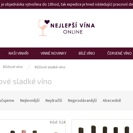
je objednávka vytvořena do 18hod, tak expedice je hned následující pracovní den
NAŠI VINAŘI
VINNÉ NOVINKY
BÍLÉ VÍNO
ČERVENÉ VÍNO
ů
Růžové víno
Růžové sladké víno
vé sladké víno
učujeme
Nejlevnější
Nejdražší
Nejprodávanější
Abecedně
Kód:
S24