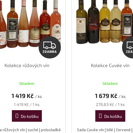
ZDARMA
ZDARMA
ZD
Kolekce růžových vín
Kolekce Cuvée vín
Skladem
Skladem
1 419 Kč
1 679 Kč
/ ks
/ ks
Měrná
Měrná
1 419 Kč / 1 ks
279,83 Kč / 1 ks
cena:
cena:
Do košíku
Do košíku
a růžových vín | suché | polosladké
Sada Cuvée vín | bílé | červené |