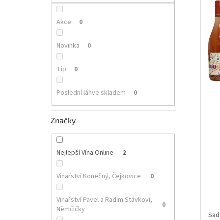
p
i
r
a
s
o
n
Akce
0
p
d
e
r
u
l
Novinka
0
o
k
d
t
Tip
0
u
ů
k
Poslední láhve skladem
0
t
ů
Značky
Nejlepší Vína Online
2
Vinařství Konečný, Čejkovice
0
Vinařství Pavel a Radim Stávkovi,
0
Němčičky
Sad