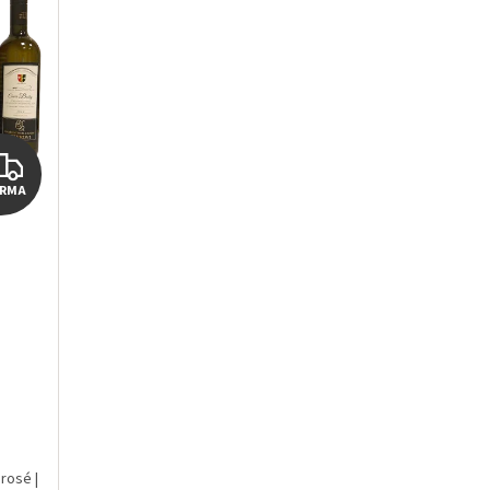
ZDARMA
ARMA
 rosé |