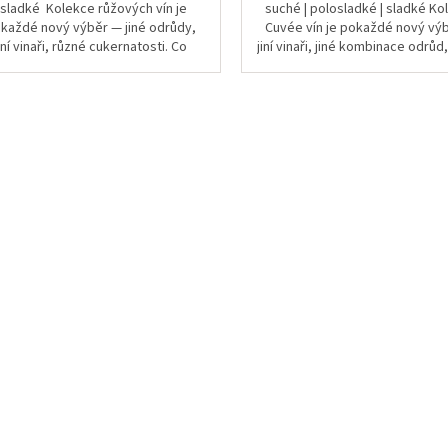
| sladké Kolekce růžových vín je
suché | polosladké | sladké Ko
každé nový výběr — jiné odrůdy,
Cuvée vín je pokaždé nový vý
iní vinaři, různé cukernatosti. Co
jiní vinaři, jiné kombinace odrůd
zůstává stejné, je barva:...
cukernatosti. Cuvée je...
O
v
l
á
d
a
c
í
p
r
v
k
y
v
ý
p
i
s