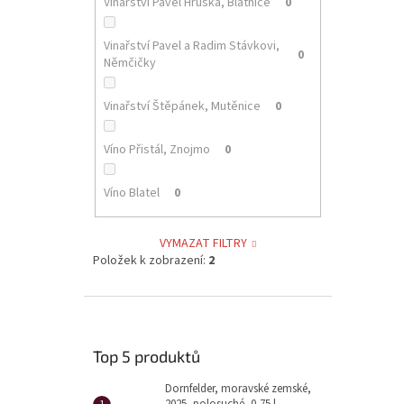
Vinařství Pavel Hruška, Blatnice
0
Vinařství Pavel a Radim Stávkovi,
0
Němčičky
Vinařství Štěpánek, Mutěnice
0
Víno Přistál, Znojmo
0
Víno Blatel
0
VYMAZAT FILTRY
Položek k zobrazení:
2
Top 5 produktů
Dornfelder, moravské zemské,
2025, polosuché, 0,75 l