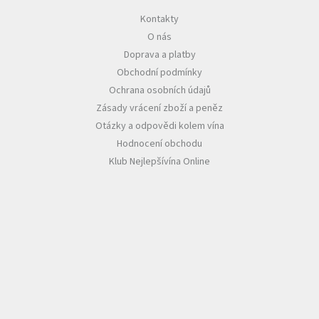
Kontakty
Akční
O nás
nabídka
Doprava a platby
Poslední
Obchodní podmínky
láhve
skladem
Ochrana osobních údajů
Zásady vrácení zboží a peněz
Cuvée
vína
Otázky a odpovědi kolem vína
Hodnocení obchodu
Klarety
Klub Nejlepšívína Online
Vína
podle
jakosti
Víno
podle
obsahu
cukru
Dárkové
balení