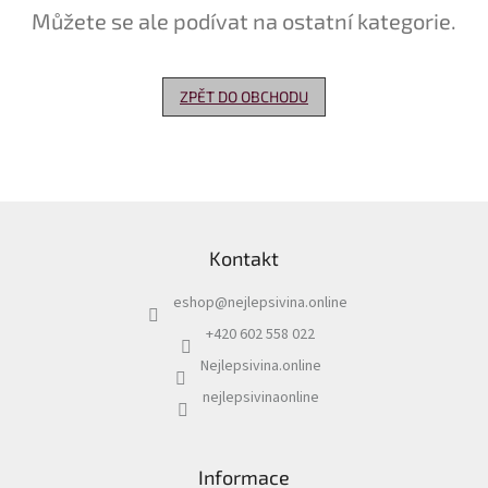
Můžete se ale podívat na ostatní kategorie.
Delikatesy
k
vínu
ZPĚT DO OBCHODU
Vývrtky
Akční
nabídka
Z
Dárkové
á
poukazy
Kontakt
p
Získat
a
slevu
eshop
@
nejlepsivina.online
t
í
+420 602 558 022
Blog
Nejlepsivina.online
Mladé
a
nejlepsivinaonline
Svatomartinské
víno
Prodej
Informace
vína